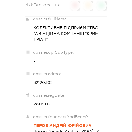
riskFactors.title
0
0
0
dossier.fullName:
КОЛЕКТИВНЕ ПІДПРИЄМСТВО
"АВІАЦІЙНА КОМПАНІЯ "КРИМ-
ТРІАЛ"
dossier.opfSubType:
-
dossier.edrpo:
32120302
dossier.regDate:
28.05.03
dossier.foundersAndBenef:
ПЕРОВ АНДРІЙ ЮРІЙОВИЧ
dossier.founderAddress
УКРАЇНА,