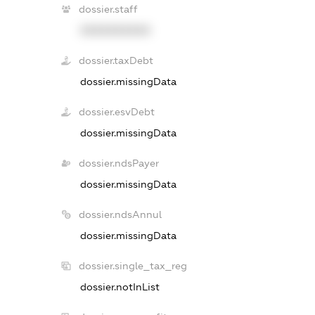
dossier.staff
XXXXXXXXXX
dossier.taxDebt
dossier.missingData
dossier.esvDebt
dossier.missingData
dossier.ndsPayer
dossier.missingData
dossier.ndsAnnul
dossier.missingData
dossier.single_tax_reg
dossier.notInList