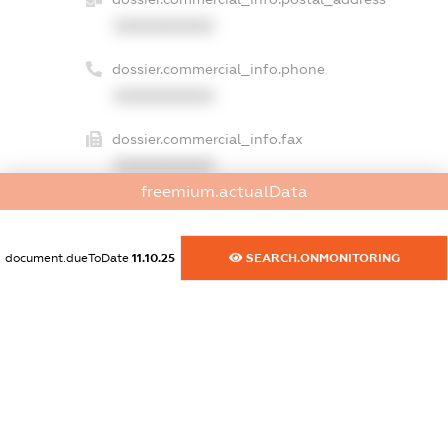
XXXXXXXXXX
dossier.commercial_info.phone
XXXXXXXXXX
dossier.commercial_info.fax
XXXXXXXXXX
freemium.actualData
dossier.commercial_info.email
XXXXXXXXXX
document.dueToDate
11.10.25
SEARCH.ONMONITORING
dossier.commercial_info.website
XXXXXXXXXX
dossier.commercial_info.activity
XXXXXXXXXX