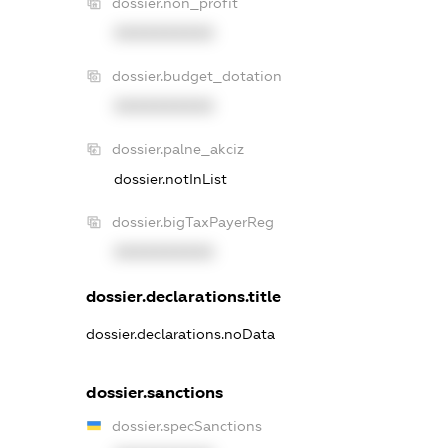
dossier.non_profit
XXXXXXXXXX
dossier.budget_dotation
XXXXXXXXXX
dossier.palne_akciz
dossier.notInList
dossier.bigTaxPayerReg
XXXXXXXXXX
dossier.declarations.title
dossier.declarations.noData
dossier.sanctions
dossier.specSanctions