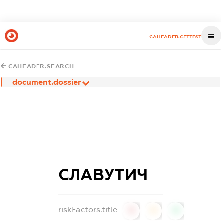
CAHEADER.GETTEST
CAHEADER.SEARCH
document.dossier
СЛАВУТИЧ
riskFactors.title
0
0
0