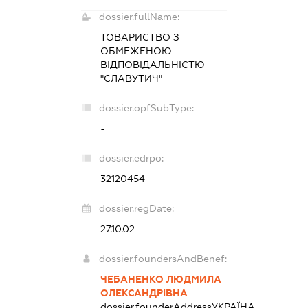
dossier.fullName:
ТОВАРИСТВО З
ОБМЕЖЕНОЮ
ВІДПОВІДАЛЬНІСТЮ
"СЛАВУТИЧ"
dossier.opfSubType:
-
dossier.edrpo:
32120454
dossier.regDate:
27.10.02
dossier.foundersAndBenef:
ЧЕБАНЕНКО ЛЮДМИЛА
ОЛЕКСАНДРІВНА
dossier.founderAddress
УКРАЇНА,