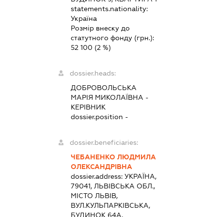
statements.nationality:
Україна
Розмір внеску до
статутного фонду (грн.):
52 100
(2 %)
dossier.heads:
ДОБРОВОЛЬСЬКА
МАРІЯ МИКОЛАЇВНА
-
КЕРІВНИК
dossier.position -
dossier.beneficiaries:
ЧЕБАНЕНКО ЛЮДМИЛА
ОЛЕКСАНДРІВНА
dossier.address:
УКРАЇНА,
79041, ЛЬВІВСЬКА ОБЛ.,
МІСТО ЛЬВІВ,
ВУЛ.КУЛЬПАРКІВСЬКА,
БУДИНОК 64А,