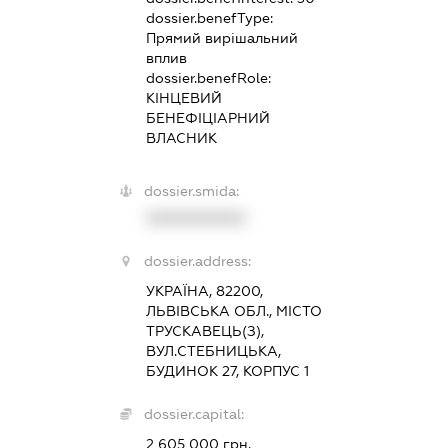
dossier.benefType:
Прямий вирішальний
вплив
dossier.benefRole:
КІНЦЕВИЙ
БЕНЕФІЦІАРНИЙ
ВЛАСНИК
dossier.smida:
XXXXXXXXXX
dossier.address:
УКРАЇНА, 82200,
ЛЬВІВСЬКА ОБЛ., МІСТО
ТРУСКАВЕЦЬ(З),
ВУЛ.СТЕБНИЦЬКА,
БУДИНОК 27, КОРПУС 1
dossier.capital:
2 605 000 грн.