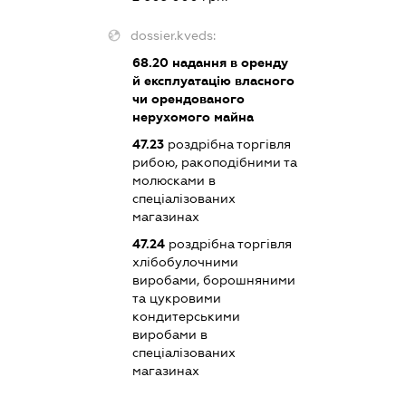
dossier.kveds:
68.20
надання в оренду
й експлуатацію власного
чи орендованого
нерухомого майна
47.23
роздрібна торгівля
рибою, ракоподібними та
молюсками в
спеціалізованих
магазинах
47.24
роздрібна торгівля
хлібобулочними
виробами, борошняними
та цукровими
кондитерськими
виробами в
спеціалізованих
магазинах