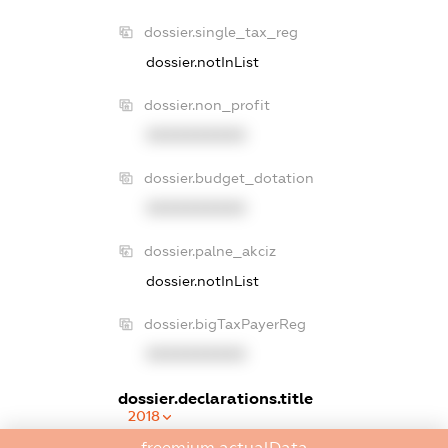
dossier.single_tax_reg
dossier.notInList
dossier.non_profit
XXXXXXXXXX
dossier.budget_dotation
XXXXXXXXXX
dossier.palne_akciz
dossier.notInList
dossier.bigTaxPayerReg
XXXXXXXXXX
dossier.declarations.title
2018
freemium.actualData