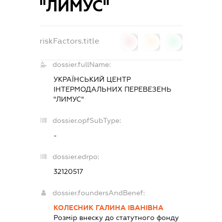
"ЛИМУС"
riskFactors.title
0
0
0
dossier.fullName:
УКРАЇНСЬКИЙ ЦЕНТР
ІНТЕРМОДАЛЬНИХ ПЕРЕВЕЗЕНЬ
"ЛИМУС"
dossier.opfSubType:
-
dossier.edrpo:
32120517
dossier.foundersAndBenef:
КОЛЕСНИК ГАЛИНА ІВАНІВНА
Розмір внеску до статутного фонду