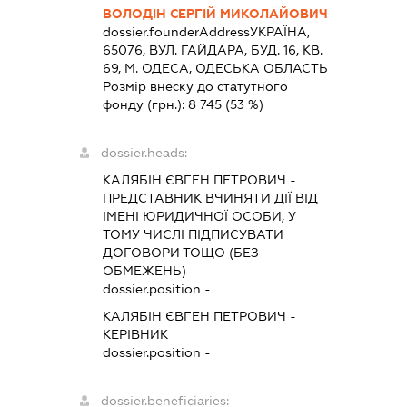
ВОЛОДІН СЕРГІЙ МИКОЛАЙОВИЧ
dossier.founderAddress
УКРАЇНА,
65076, ВУЛ. ГАЙДАРА, БУД. 16, КВ.
69, М. ОДЕСА, ОДЕСЬКА ОБЛАСТЬ
Розмір внеску до статутного
фонду (грн.):
8 745
(53 %)
dossier.heads:
КАЛЯБІН ЄВГЕН ПЕТРОВИЧ
-
ПРЕДСТАВНИК
ВЧИНЯТИ ДІЇ ВІД
ІМЕНІ ЮРИДИЧНОЇ ОСОБИ, У
ТОМУ ЧИСЛІ ПІДПИСУВАТИ
ДОГОВОРИ ТОЩО (БЕЗ
ОБМЕЖЕНЬ)
dossier.position -
КАЛЯБІН ЄВГЕН ПЕТРОВИЧ
-
КЕРІВНИК
dossier.position -
dossier.beneficiaries: