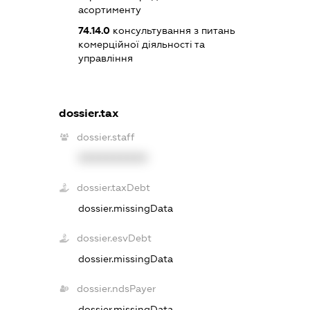
асортименту
74.14.0
консультування з питань
комерційної діяльності та
управління
dossier.tax
dossier.staff
XXXXXXXXXX
dossier.taxDebt
dossier.missingData
dossier.esvDebt
dossier.missingData
dossier.ndsPayer
dossier.missingData