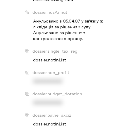
dossier.ndsAnnul
Анульовано з 05.04.07 у зв'язку з:
лiквiдацiя за рiшенням суду
Анульовано за рiшенням
контролюючого органу.
dossier.single_tax_reg
dossier.notInList
dossier.non_profit
XXXXXXXXXX
dossier.budget_dotation
XXXXXXXXXX
dossier.palne_akciz
dossier.notInList