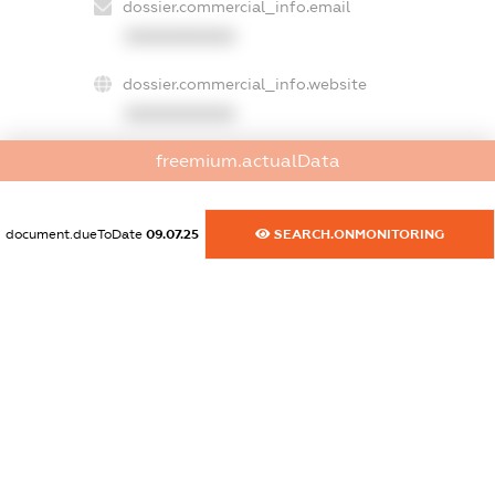
dossier.commercial_info.email
XXXXXXXXXX
dossier.commercial_info.website
XXXXXXXXXX
freemium.actualData
dossier.commercial_info.activity
XXXXXXXXXX
document.dueToDate
09.07.25
SEARCH.ONMONITORING
freemium.exampleText_1
freemium.exampleText_2
freemium.anonymousPerSearch2
FREEMIUM.DETAILS
FREEMIUM.REGISTER