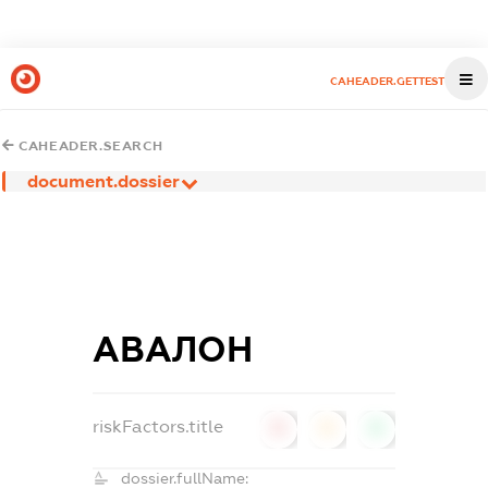
CAHEADER.GETTEST
CAHEADER.SEARCH
document.dossier
АВАЛОН
riskFactors.title
0
0
0
dossier.fullName: