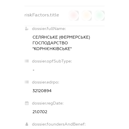
riskFactors.title
0
0
0
dossier.fullName:
СЕЛЯНСЬКЕ (ФЕРМЕРСЬКЕ)
ГОСПОДАРСТВО
"КОРНІЄНКІВСЬКЕ"
dossier.opfSubType:
-
dossier.edrpo:
32120894
dossier.regDate:
21.07.02
dossier.foundersAndBenef: