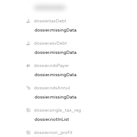
XXXXXXXXXX
dossier.taxDebt
dossier.missingData
dossier.esvDebt
dossier.missingData
dossier.ndsPayer
dossier.missingData
dossier.ndsAnnul
dossier.missingData
dossier.single_tax_reg
dossier.notInList
dossier.non_profit