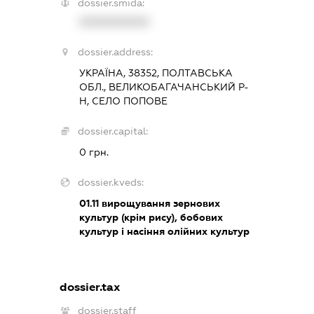
dossier.smida:
XXXXXXXXXX
dossier.address:
УКРАЇНА, 38352, ПОЛТАВСЬКА
ОБЛ., ВЕЛИКОБАГАЧАНСЬКИЙ Р-
Н, СЕЛО ПОПОВЕ
dossier.capital:
0 грн.
dossier.kveds:
01.11
вирощування зернових
культур (крім рису), бобових
культур і насіння олійних культур
dossier.tax
dossier.staff