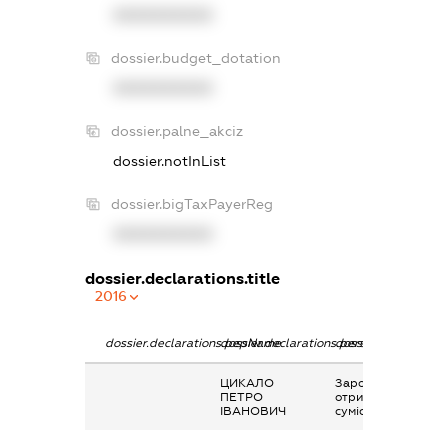
XXXXXXXXXX
dossier.budget_dotation
XXXXXXXXXX
dossier.palne_akciz
dossier.notInList
dossier.bigTaxPayerReg
XXXXXXXXXX
dossier.declarations.title
2016
dossier.declarations.pepName
dossier.declarations.personName
dossier.declaration
ЦИКАЛО
Заробітна плата
ПЕТРО
отримана за
ІВАНОВИЧ
сумісництвом