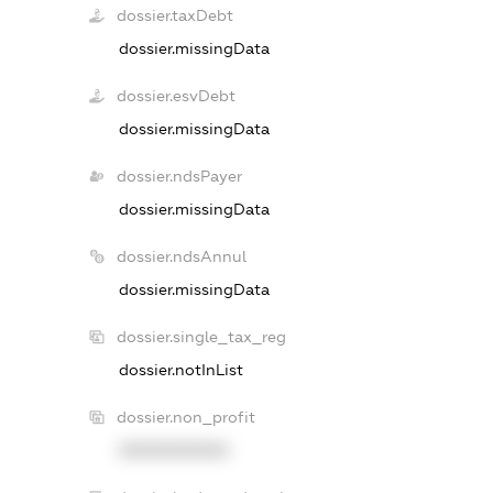
dossier.taxDebt
dossier.missingData
dossier.esvDebt
dossier.missingData
dossier.ndsPayer
dossier.missingData
dossier.ndsAnnul
dossier.missingData
dossier.single_tax_reg
dossier.notInList
dossier.non_profit
XXXXXXXXXX