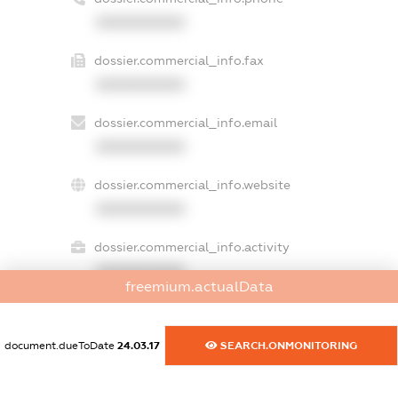
XXXXXXXXXX
dossier.commercial_info.fax
XXXXXXXXXX
dossier.commercial_info.email
XXXXXXXXXX
dossier.commercial_info.website
XXXXXXXXXX
dossier.commercial_info.activity
XXXXXXXXXX
freemium.actualData
document.dueToDate
24.03.17
SEARCH.ONMONITORING
freemium.exampleText_1
freemium.exampleText_2
freemium.anonymousPerSearch2