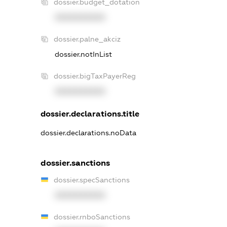
dossier.budget_dotation
XXXXXXXXXX
dossier.palne_akciz
dossier.notInList
dossier.bigTaxPayerReg
XXXXXXXXXX
dossier.declarations.title
dossier.declarations.noData
dossier.sanctions
dossier.specSanctions
XXXXXXXXXX
dossier.rnboSanctions