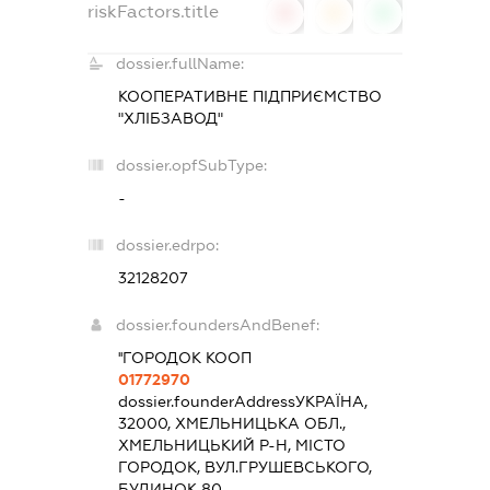
riskFactors.title
0
0
0
dossier.fullName:
КООПЕРАТИВНЕ ПІДПРИЄМСТВО
"ХЛІБЗАВОД"
dossier.opfSubType:
-
dossier.edrpo:
32128207
dossier.foundersAndBenef:
''ГОРОДОК КООП
01772970
dossier.founderAddress
УКРАЇНА,
32000, ХМЕЛЬНИЦЬКА ОБЛ.,
ХМЕЛЬНИЦЬКИЙ Р-Н, МІСТО
ГОРОДОК, ВУЛ.ГРУШЕВСЬКОГО,
БУДИНОК 80