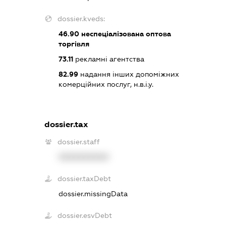
dossier.kveds:
46.90
неспеціалізована оптова
торгівля
73.11
рекламні агентства
82.99
надання інших допоміжних
комерційних послуг, н.в.і.у.
dossier.tax
dossier.staff
XXXXXXXXXX
dossier.taxDebt
dossier.missingData
dossier.esvDebt