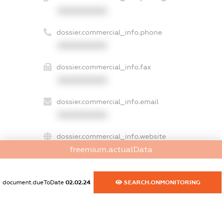
XXXXXXXXXX
dossier.commercial_info.phone
XXXXXXXXXX
dossier.commercial_info.fax
XXXXXXXXXX
dossier.commercial_info.email
XXXXXXXXXX
dossier.commercial_info.website
freemium.actualData
XXXXXXXXXX
dossier.commercial_info.activity
document.dueToDate
02.02.24
SEARCH.ONMONITORING
XXXXXXXXXX