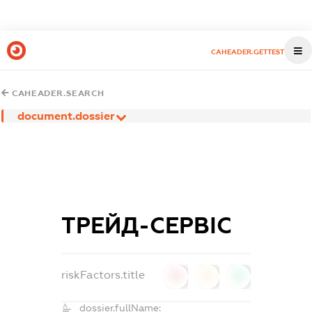
CAHEADER.GETTEST
CAHEADER.SEARCH
document.dossier
ТРЕЙД-СЕРВІС
riskFactors.title
0
0
0
dossier.fullName: