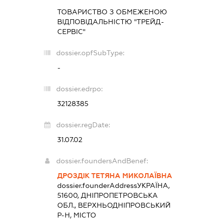
ТОВАРИСТВО З ОБМЕЖЕНОЮ
ВІДПОВІДАЛЬНІСТЮ "ТРЕЙД-
СЕРВІС"
dossier.opfSubType:
-
dossier.edrpo:
32128385
dossier.regDate:
31.07.02
dossier.foundersAndBenef:
ДРОЗДІК ТЕТЯНА МИКОЛАЇВНА
dossier.founderAddress
УКРАЇНА,
51600, ДНІПРОПЕТРОВСЬКА
ОБЛ., ВЕРХНЬОДНІПРОВСЬКИЙ
Р-Н, МІСТО