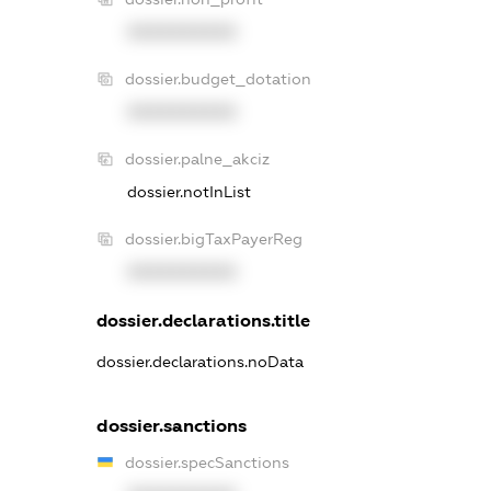
XXXXXXXXXX
dossier.budget_dotation
XXXXXXXXXX
dossier.palne_akciz
dossier.notInList
dossier.bigTaxPayerReg
XXXXXXXXXX
dossier.declarations.title
dossier.declarations.noData
dossier.sanctions
dossier.specSanctions