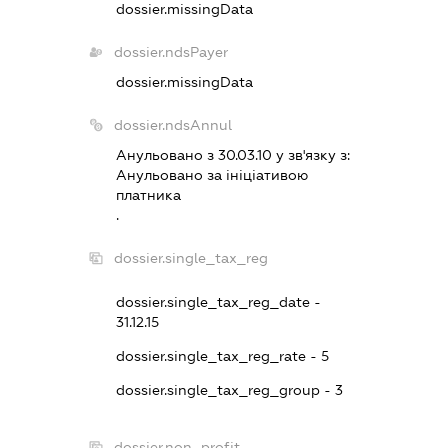
dossier.missingData
dossier.ndsPayer
dossier.missingData
dossier.ndsAnnul
Анульовано з 30.03.10 у зв'язку з:
Анульовано за iнiцiативою
платника
.
dossier.single_tax_reg
dossier.single_tax_reg_date -
31.12.15
dossier.single_tax_reg_rate - 5
dossier.single_tax_reg_group - 3
dossier.non_profit