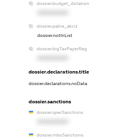
dossier.budget_dotation
XXXXXXXXXX
dossier.palne_akciz
dossier.notInList
dossier.bigTaxPayerReg
XXXXXXXXXX
dossier.declarations.title
dossier.declarations.noData
dossier.sanctions
dossier.specSanctions
XXXXXXXXXX
dossier.rnboSanctions