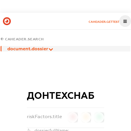
CAHEADER.GETTEST
CAHEADER.SEARCH
document.dossier
ДОНТЕХСНАБ
riskFactors.title
0
0
0
dossier.fullName: