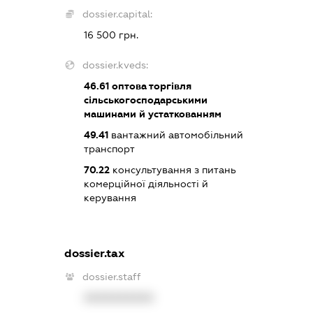
dossier.capital:
16 500 грн.
dossier.kveds:
46.61
оптова торгівля
сільськогосподарськими
машинами й устаткованням
49.41
вантажний автомобільний
транспорт
70.22
консультування з питань
комерційної діяльності й
керування
dossier.tax
dossier.staff
XXXXXXXXXX