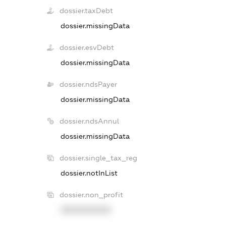
dossier.taxDebt
dossier.missingData
dossier.esvDebt
dossier.missingData
dossier.ndsPayer
dossier.missingData
dossier.ndsAnnul
dossier.missingData
dossier.single_tax_reg
dossier.notInList
dossier.non_profit
XXXXXXXXXX