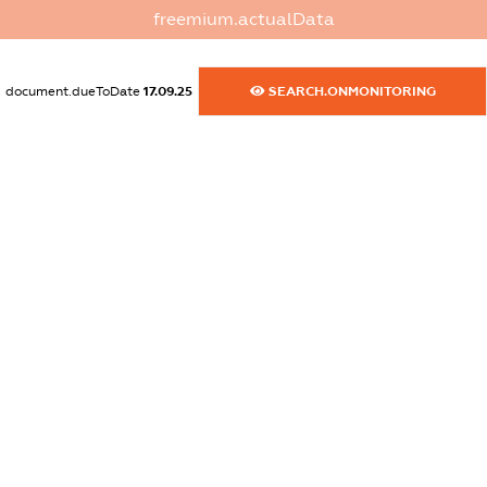
dossier.commercial_info.phone
freemium.actualData
XXXXXXXXXX
dossier.commercial_info.fax
document.dueToDate
17.09.25
SEARCH.ONMONITORING
XXXXXXXXXX
dossier.commercial_info.email
XXXXXXXXXX
dossier.commercial_info.website
XXXXXXXXXX
dossier.commercial_info.activity
XXXXXXXXXX
freemium.exampleText_1
freemium.exampleText_2
freemium.anonymousPerSearch2