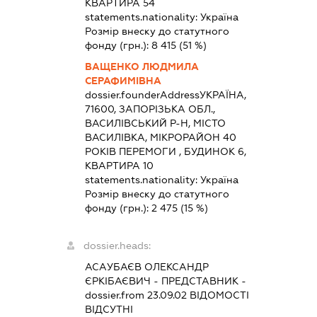
КВАРТИРА 54
statements.nationality:
Україна
Розмір внеску до статутного
фонду (грн.):
8 415
(51 %)
ВАЩЕНКО ЛЮДМИЛА
СЕРАФИМІВНА
dossier.founderAddress
УКРАЇНА,
71600, ЗАПОРІЗЬКА ОБЛ.,
ВАСИЛІВСЬКИЙ Р-Н, МІСТО
ВАСИЛІВКА, МІКРОРАЙОН 40
РОКІВ ПЕРЕМОГИ , БУДИНОК 6,
КВАРТИРА 10
statements.nationality:
Україна
Розмір внеску до статутного
фонду (грн.):
2 475
(15 %)
dossier.heads:
АСАУБАЄВ ОЛЕКСАНДР
ЄРКІБАЄВИЧ
-
ПРЕДСТАВНИК
-
dossier.from 23.09.02
ВІДОМОСТІ
ВІДСУТНІ