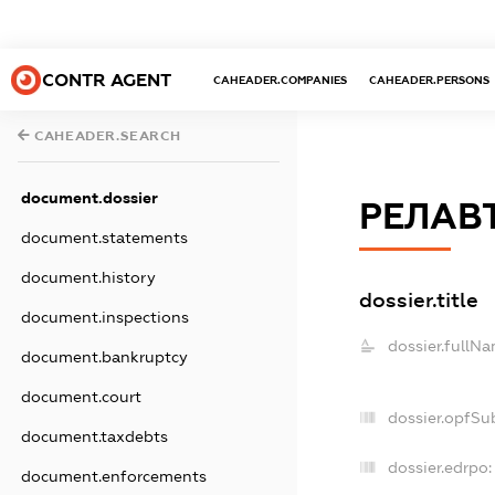
CONTR AGENT
CAHEADER.COMPANIES
CAHEADER.PERSONS
CAHEADER.SEARCH
document.dossier
РЕЛАВ
document.statements
document.history
dossier.title
document.inspections
dossier.fullNa
document.bankruptcy
document.court
dossier.opfSu
document.taxdebts
dossier.edrpo:
document.enforcements