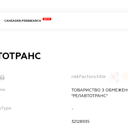
BETA
CAHEADER.PERSSEARCH
ТОТРАНС
riskFactors.title
0
me:
ТОВАРИСТВО З ОБМЕЖЕН
"РЕЛАВТОТРАНС"
bType:
-
32128935