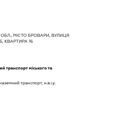
А ОБЛ., МІСТО БРОВАРИ, ВУЛИЦЯ
, КВАРТИРА 16
й транспорт міського та
земний транспорт, н.в.і.у.