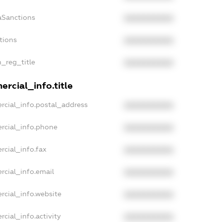
aSanctions
XXXXXXXXXX
tions
XXXXXXXXXX
n_reg_title
XXXXXXXXXX
rcial_info.title
rcial_info.postal_address
XXXXXXXXXX
rcial_info.phone
XXXXXXXXXX
rcial_info.fax
XXXXXXXXXX
rcial_info.email
XXXXXXXXXX
rcial_info.website
XXXXXXXXXX
cial_info.activity
XXXXXXXXXX