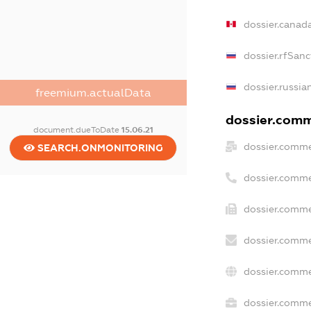
dossier.canad
dossier.rfSanc
dossier.russia
freemium.actualData
dossier.comme
document.dueToDate
15.06.21
dossier.comme
SEARCH.ONMONITORING
dossier.comme
dossier.comme
dossier.comme
dossier.comme
dossier.commer