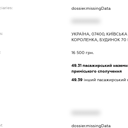
iaries:
dossier.missingData
XXXXXXXXXX
s:
УКРАЇНА, 07400, КИЇВСЬК
КОРОЛЕНКА, БУДИНОК 70 Б
:
16 500 грн.
49.31
пасажирський наземни
приміського сполучення
49.39
інший пасажирський на
XXXXXXXXXX
bt
dossier.missingData