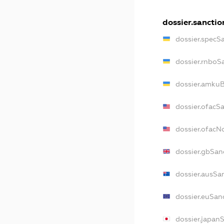
dossier.sanctio
dossier.specS
dossier.rnboS
dossier.amkuB
dossier.ofacS
dossier.ofac
dossier.gbSan
dossier.ausSa
dossier.euSan
dossier.japan