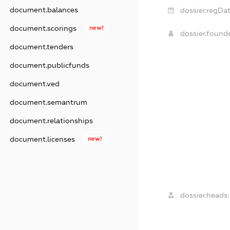
document.balances
dossier.regDat
document.scorings
new!
dossier.found
document.tenders
document.publicfunds
document.ved
document.semantrum
document.relationships
document.licenses
new!
dossier.heads: