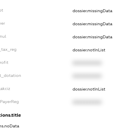
bt
dossier.missingData
yer
dossier.missingData
nul
dossier.missingData
e_tax_reg
dossier.notInList
rofit
XXXXXXXXXX
t_dotation
XXXXXXXXXX
_akciz
dossier.notInList
xPayerReg
XXXXXXXXXX
ions.title
ons.noData