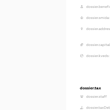
dossier.benefic
dossier.smida:
dossier.addres
dossier.capital
dossier.kveds:
dossier.tax
dossier.staff
dossier.taxDe