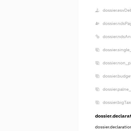
dossier.esvDe
dossier.ndsPa
dossier.ndsAn
dossier.singl
dossier.non_p
dossier.budge
dossier.palne
dossier.bigTa
dossier.declarat
dossier.declarati