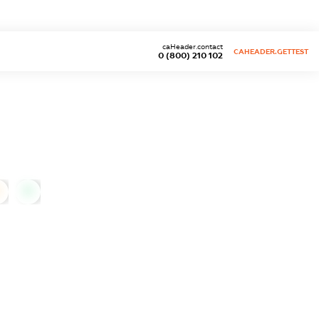
caHeader.contact
CAHEADER.GETTEST
0 (800) 210 102
0