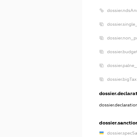
dossier.ndsAn
dossier.singl
dossier.non_p
dossier.budge
dossier.palne_
dossier.bigTa
dossier.declarat
dossier.declarati
dossier.sanctio
dossier.specS