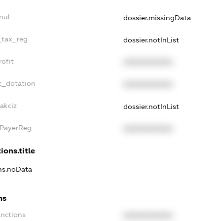
nul
dossier.missingData
e_tax_reg
dossier.notInList
rofit
XXXXXXXXXX
t_dotation
XXXXXXXXXX
akciz
dossier.notInList
xPayerReg
XXXXXXXXXX
ions.title
ons.noData
ns
anctions
XXXXXXXXXX