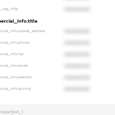
n_reg_title
XXXXXXXXXX
rcial_info.title
rcial_info.postal_address
XXXXXXXXXX
rcial_info.phone
XXXXXXXXXX
rcial_info.fax
XXXXXXXXXX
rcial_info.email
XXXXXXXXXX
rcial_info.website
XXXXXXXXXX
cial_info.activity
XXXXXXXXXX
ampleText_1