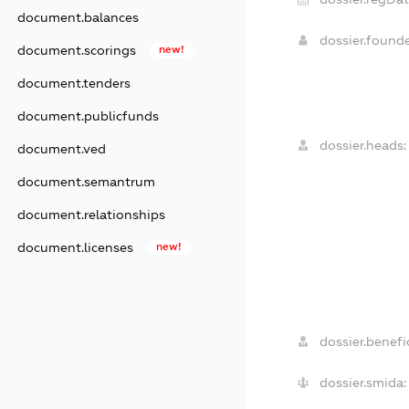
document.balances
dossier.found
document.scorings
new!
document.tenders
document.publicfunds
dossier.heads:
document.ved
document.semantrum
document.relationships
document.licenses
new!
dossier.benefic
dossier.smida: