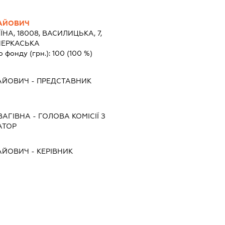
АЙОВИЧ
ЇНА, 18008, ВАСИЛИЦЬКА, 7,
ЧЕРКАСЬКА
о фонду (грн.):
100
(100 %)
АЙОВИЧ
-
ПРЕДСТАВНИК
ВАГІВНА
-
ГОЛОВА КОМІСІЇ З
АТОР
АЙОВИЧ
-
КЕРІВНИК