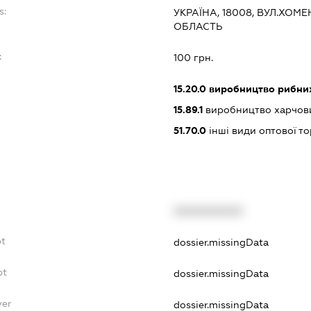
s:
УКРАЇНА, 18008, ВУЛ.ХОМЕ
ОБЛАСТЬ
:
100 грн.
15.20.0
виробництво рибних
15.89.1
виробництво харчових
51.70.0
інші види оптової то
XXXXXXXXXX
bt
dossier.missingData
bt
dossier.missingData
yer
dossier.missingData