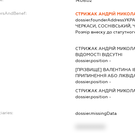
14.08.02
ersAndBenef:
СТРИЖАК АНДРІЙ МИКОЛ
dossier.founderAddress
УКРА
ЧЕРКАСИ, СОСНІВСЬКИЙ, 
Розмір внеску до статутног
СТРИЖАК АНДРІЙ МИКОЛ
ВІДОМОСТІ ВІДСУТНІ
dossier.position -
[ПРІЗВИЩЕ] ВАЛЕНТИНА І
ПРИПИНЕННЯ АБО ЛІКВІД
dossier.position -
СТРИЖАК АНДРІЙ МИКОЛ
dossier.position -
iaries:
dossier.missingData
XXXXXXXXXX