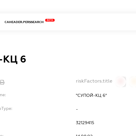
BETA
CAHEADER.PERSSEARCH
-КЦ 6
riskFactors.title
0
0
me:
"СУПОЙ-КЦ 6"
bType:
-
32129415
e: