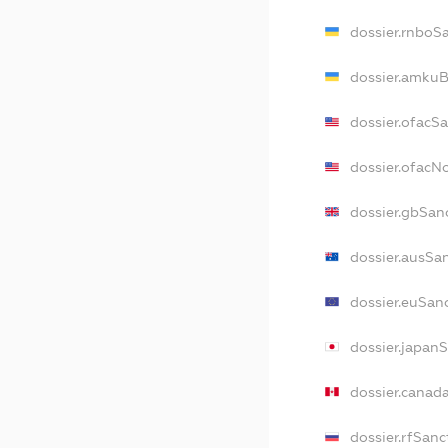
dossier.rnboS
dossier.amkuB
dossier.ofacS
dossier.ofac
dossier.gbSan
dossier.ausSa
dossier.euSan
dossier.japan
dossier.canad
dossier.rfSanc