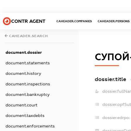
CONTR AGENT
CAHEADER.COMPANIES
CAHEADER.PERSONS
CAHEADER.SEARCH
document.dossier
СУПОЙ
document.statements
document.history
dossier.title
document.inspections
dossier.fullNa
document.bankruptcy
dossier.opfSu
document.court
document.taxdebts
dossier.edrpo:
document.enforcements
dossier.regDat