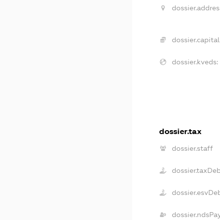
dossier.addres
dossier.capital
dossier.kveds:
dossier.tax
dossier.staff
dossier.taxDe
dossier.esvDe
dossier.ndsPa