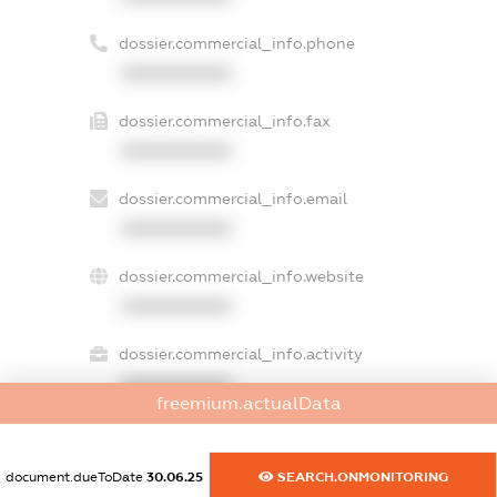
dossier.commercial_info.phone
XXXXXXXXXX
dossier.commercial_info.fax
XXXXXXXXXX
dossier.commercial_info.email
XXXXXXXXXX
dossier.commercial_info.website
XXXXXXXXXX
dossier.commercial_info.activity
XXXXXXXXXX
freemium.actualData
document.dueToDate
30.06.25
SEARCH.ONMONITORING
freemium.exampleText_1