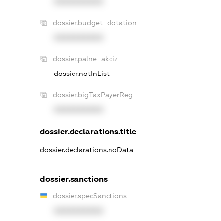
XXXXXXXXXX
dossier.budget_dotation
XXXXXXXXXX
dossier.palne_akciz
dossier.notInList
dossier.bigTaxPayerReg
XXXXXXXXXX
dossier.declarations.title
dossier.declarations.noData
dossier.sanctions
dossier.specSanctions
XXXXXXXXXX