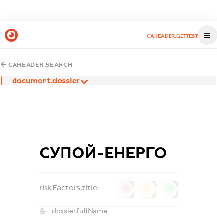
CAHEADER.GETTEST
CAHEADER.SEARCH
document.dossier
СУПОЙ-ЕНЕРГО
riskFactors.title
0
0
0
dossier.fullName: