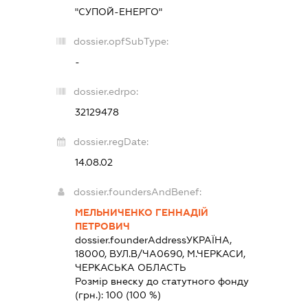
"СУПОЙ-ЕНЕРГО"
dossier.opfSubType:
-
dossier.edrpo:
32129478
dossier.regDate:
14.08.02
dossier.foundersAndBenef:
МЕЛЬНИЧЕНКО ГЕННАДІЙ
ПЕТРОВИЧ
dossier.founderAddress
УКРАЇНА,
18000, ВУЛ.В/ЧА0690, М.ЧЕРКАСИ,
ЧЕРКАСЬКА ОБЛАСТЬ
Розмір внеску до статутного фонду
(грн.):
100
(100 %)