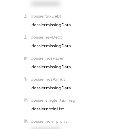
XXXXXXXXXX
dossier.taxDebt
dossier.missingData
dossier.esvDebt
dossier.missingData
dossier.ndsPayer
dossier.missingData
dossier.ndsAnnul
dossier.missingData
dossier.single_tax_reg
dossier.notInList
dossier.non_profit