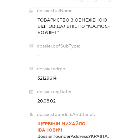
dossier.fullName:
ТОВАРИСТВО З ОБМЕЖЕНОЮ
ВІДПОВІДАЛЬНІСТЮ "КОСМОС-
БОУЛІНГ"
dossier.opfSubType:
-
dossier.edrpo:
32129614
dossier.regDate:
20.08.02
dossier.foundersAndBenef:
ЩЕРБІНІН МИХАЙЛО
ІВАНОВИЧ
dossier.founderAddress
УКРАЇНА,