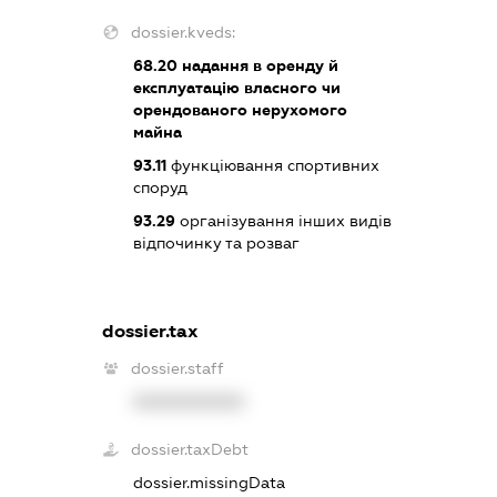
dossier.kveds:
68.20
надання в оренду й
експлуатацію власного чи
орендованого нерухомого
майна
93.11
функціювання спортивних
споруд
93.29
організування інших видів
відпочинку та розваг
dossier.tax
dossier.staff
XXXXXXXXXX
dossier.taxDebt
dossier.missingData