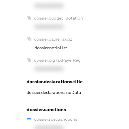
XXXXXXXXXX
dossier.budget_dotation
XXXXXXXXXX
dossier.palne_akciz
dossier.notInList
dossier.bigTaxPayerReg
XXXXXXXXXX
dossier.declarations.title
dossier.declarations.noData
dossier.sanctions
dossier.specSanctions
XXXXXXXXXX