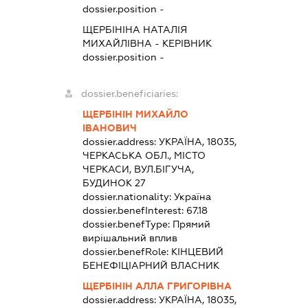
dossier.position -
ЩЕРБІНІНА НАТАЛІЯ
МИХАЙЛІВНА
-
КЕРІВНИК
dossier.position -
dossier.beneficiaries:
ЩЕРБІНІН МИХАЙЛО
ІВАНОВИЧ
dossier.address:
УКРАЇНА, 18035,
ЧЕРКАСЬКА ОБЛ., МІСТО
ЧЕРКАСИ, ВУЛ.БІГУЧА,
БУДИНОК 27
dossier.nationality:
Україна
dossier.benefInterest:
67.18
dossier.benefType:
Прямий
вирішальний вплив
dossier.benefRole:
КІНЦЕВИЙ
БЕНЕФІЦІАРНИЙ ВЛАСНИК
ЩЕРБІНІН АЛЛА ГРИГОРІВНА
dossier.address:
УКРАЇНА, 18035,