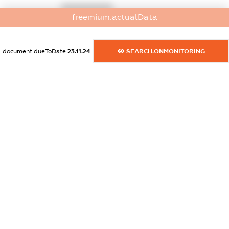
XXXXXXXXXX
freemium.actualData
dossier.commercial_info.phone
XXXXXXXXXX
document.dueToDate
23.11.24
SEARCH.ONMONITORING
dossier.commercial_info.fax
XXXXXXXXXX
dossier.commercial_info.email
XXXXXXXXXX
dossier.commercial_info.website
XXXXXXXXXX
dossier.commercial_info.activity
XXXXXXXXXX