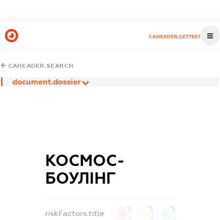
CAHEADER.GETTEST
CAHEADER.SEARCH
document.dossier
КОСМОС-
БОУЛІНГ
riskFactors.title
0
0
0