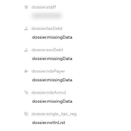
dossier.staff
XXXXXXXXXX
dossier.taxDebt
dossier.missingData
dossier.esvDebt
dossier.missingData
dossier.ndsPayer
dossier.missingData
dossier.ndsAnnul
dossier.missingData
dossier.single_tax_reg
dossier.notInList