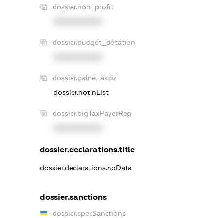
dossier.non_profit
XXXXXXXXXX
dossier.budget_dotation
XXXXXXXXXX
dossier.palne_akciz
dossier.notInList
dossier.bigTaxPayerReg
XXXXXXXXXX
dossier.declarations.title
dossier.declarations.noData
dossier.sanctions
dossier.specSanctions