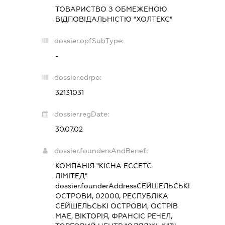
ТОВАРИСТВО З ОБМЕЖЕНОЮ
ВІДПОВІДАЛЬНІСТЮ "ХОЛТЕКС"
dossier.opfSubType:
-
dossier.edrpo:
32131031
dossier.regDate:
30.07.02
dossier.foundersAndBenef:
КОМПАНІЯ "КІСНА ЕССЕТС
ЛІМІТЕД"
dossier.founderAddress
СЕЙШЕЛЬСЬКІ
ОСТРОВИ, 02000, РЕСПУБЛІКА
СЕЙШЕЛЬСЬКІ ОСТРОВИ, ОСТРІВ
МАЕ, ВІКТОРІЯ, ФРАНСІС РЕЧЕЛ,