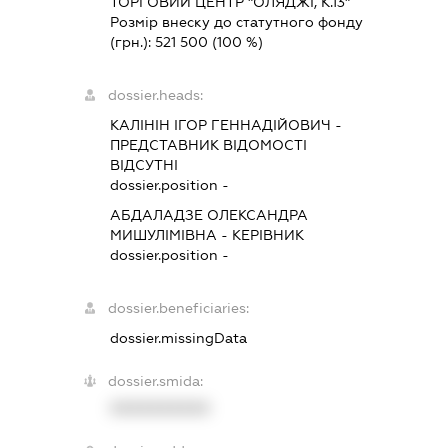
ТОРГОВИЙ ЦЕНТР "ОЛЯДЖІ, К.13"
Розмір внеску до статутного фонду
(грн.):
521 500
(100 %)
dossier.heads:
КАЛІНІН ІГОР ГЕННАДІЙОВИЧ
-
ПРЕДСТАВНИК
ВІДОМОСТІ
ВІДСУТНІ
dossier.position -
АБДАЛАДЗЕ ОЛЕКСАНДРА
МИШУЛІМІВНА
-
КЕРІВНИК
dossier.position -
dossier.beneficiaries:
dossier.missingData
dossier.smida:
XXXXXXXXXX