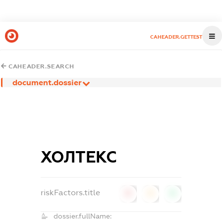
CAHEADER.GETTEST
CAHEADER.SEARCH
document.dossier
ХОЛТЕКС
riskFactors.title
0
0
0
dossier.fullName: