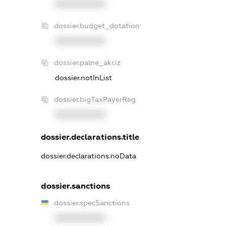
XXXXXXXXXX
dossier.budget_dotation
XXXXXXXXXX
dossier.palne_akciz
dossier.notInList
dossier.bigTaxPayerReg
XXXXXXXXXX
dossier.declarations.title
dossier.declarations.noData
dossier.sanctions
dossier.specSanctions
XXXXXXXXXX