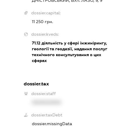
ДНІСТРОВСЬКИЙ, ВУЛ. ЛАЗО, 9, 9
dossier.capital:
11 250 грн.
dossier.kveds:
71.12
діяльність у сфері інжинірингу,
геології та геодезії, надання послуг
технічного консультування в цих
сферах
dossier.tax
dossier.staff
XXXXXXXXXX
dossier.taxDebt
dossier.missingData