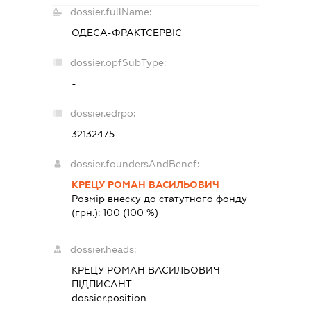
dossier.fullName:
ОДЕСА-ФРАКТСЕРВІС
dossier.opfSubType:
-
dossier.edrpo:
32132475
dossier.foundersAndBenef:
КРЕЦУ РОМАН ВАСИЛЬОВИЧ
Розмір внеску до статутного фонду
(грн.):
100
(100 %)
dossier.heads:
КРЕЦУ РОМАН ВАСИЛЬОВИЧ
-
ПІДПИСАНТ
dossier.position -