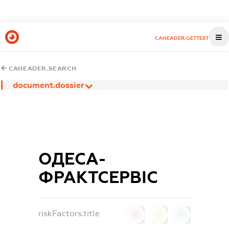
CAHEADER.GETTEST
CAHEADER.SEARCH
document.dossier
ОДЕСА-
ФРАКТСЕРВІС
riskFactors.title
0
0
0