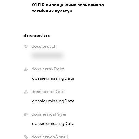
01.11.0
вирощування зернових та
технічних культур
dossier.tax
dossier.staff
XXXXXXXXXX
dossier.taxDebt
dossier.missingData
dossier.esvDebt
dossier.missingData
dossier.ndsPayer
dossier.missingData
dossier.ndsAnnul