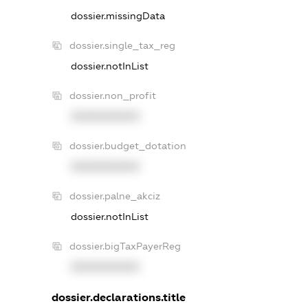
dossier.missingData
dossier.single_tax_reg
dossier.notInList
dossier.non_profit
XXXXXXXXXX
dossier.budget_dotation
XXXXXXXXXX
dossier.palne_akciz
dossier.notInList
dossier.bigTaxPayerReg
XXXXXXXXXX
dossier.declarations.title