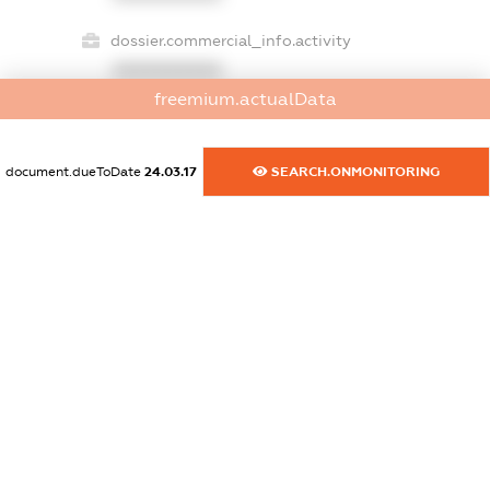
dossier.commercial_info.activity
XXXXXXXXXX
freemium.actualData
freemium.exampleText_1
document.dueToDate
24.03.17
SEARCH.ONMONITORING
freemium.exampleText_2
freemium.anonymousPerSearch2
FREEMIUM.DETAILS
FREEMIUM.REGISTER