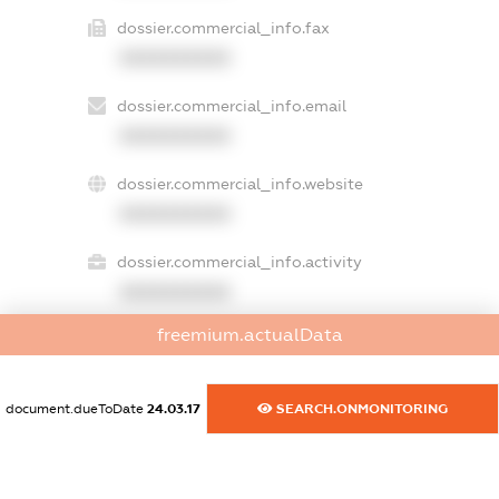
dossier.commercial_info.fax
XXXXXXXXXX
dossier.commercial_info.email
XXXXXXXXXX
dossier.commercial_info.website
XXXXXXXXXX
dossier.commercial_info.activity
XXXXXXXXXX
freemium.actualData
freemium.exampleText_1
freemium.exampleText_2
document.dueToDate
24.03.17
SEARCH.ONMONITORING
freemium.anonymousPerSearch2
FREEMIUM.DETAILS