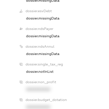
dossier.missingData
dossier.esvDebt
dossier.missingData
dossier.ndsPayer
dossier.missingData
dossier.ndsAnnul
dossier.missingData
dossier.single_tax_reg
dossier.notInList
dossier.non_profit
XXXXXXXXXX
dossier.budget_dotation
XXXXXXXXXX