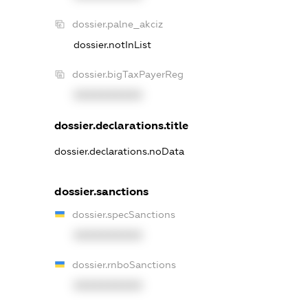
dossier.palne_akciz
dossier.notInList
dossier.bigTaxPayerReg
XXXXXXXXXX
dossier.declarations.title
dossier.declarations.noData
dossier.sanctions
dossier.specSanctions
XXXXXXXXXX
dossier.rnboSanctions
XXXXXXXXXX