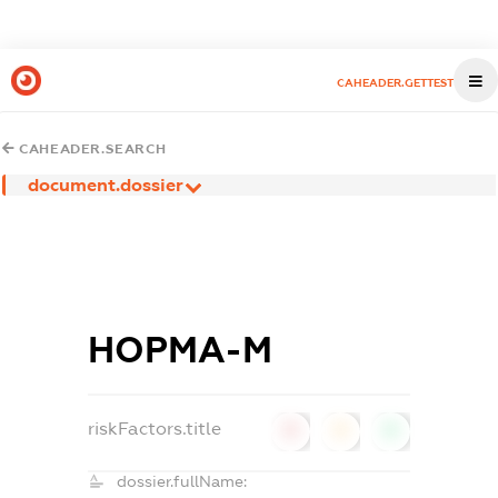
CAHEADER.GETTEST
CAHEADER.SEARCH
document.dossier
НОРМА-М
riskFactors.title
0
0
0
dossier.fullName: