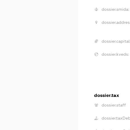
dossier.smida:
dossier.addres
dossier.capital
dossier.kveds:
dossier.tax
dossier.staff
dossier.taxDe