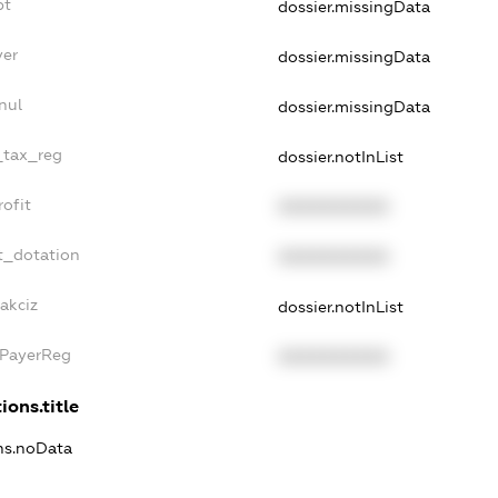
bt
dossier.missingData
yer
dossier.missingData
nul
dossier.missingData
e_tax_reg
dossier.notInList
rofit
XXXXXXXXXX
t_dotation
XXXXXXXXXX
akciz
dossier.notInList
xPayerReg
XXXXXXXXXX
ions.title
ons.noData