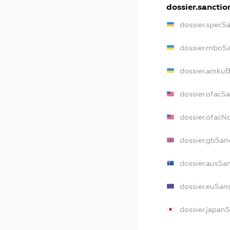
dossier.sanctio
dossier.specS
dossier.rnboS
dossier.amkuB
dossier.ofacS
dossier.ofac
dossier.gbSan
dossier.ausSa
dossier.euSan
dossier.japan