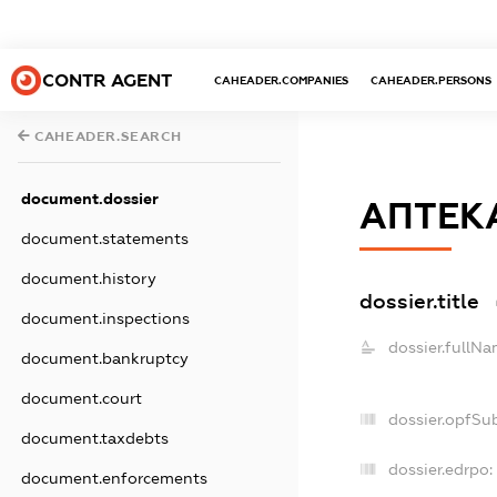
CONTR AGENT
CAHEADER.COMPANIES
CAHEADER.PERSONS
CAHEADER.SEARCH
document.dossier
АПТЕК
document.statements
document.history
dossier.title
document.inspections
dossier.fullNa
document.bankruptcy
document.court
dossier.opfSu
document.taxdebts
dossier.edrpo:
document.enforcements