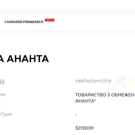
BETA
CAHEADER.PERSSEARCH
А АНАНТА
riskFactors.title
0
0
me:
ТОВАРИСТВО З ОБМЕЖЕН
АНАНТА"
bType:
-
32133091