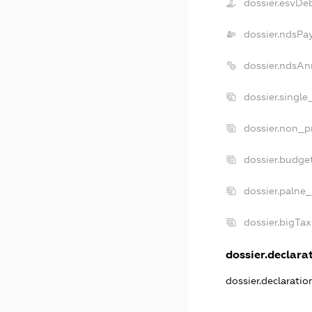
dossier.esvDe
dossier.ndsPa
dossier.ndsAn
dossier.singl
dossier.non_p
dossier.budge
dossier.palne_
dossier.bigTa
dossier.declarat
dossier.declarati