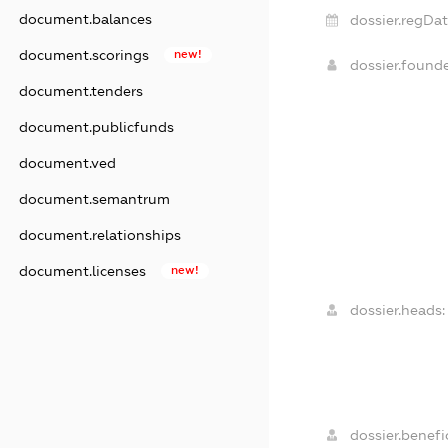
document.balances
dossier.regDat
document.scorings
new!
dossier.found
document.tenders
document.publicfunds
document.ved
document.semantrum
document.relationships
document.licenses
new!
dossier.heads:
dossier.benefic