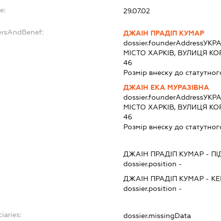
e:
29.07.02
ersAndBenef:
ДЖАІН ПРАДІП КУМАР
dossier.founderAddress
УКРА
МІСТО ХАРКІВ, ВУЛИЦЯ КО
46
Розмір внеску до статутног
ДЖАІН ЕКА МУРАЗІВНА
dossier.founderAddress
УКРА
МІСТО ХАРКІВ, ВУЛИЦЯ КО
46
Розмір внеску до статутног
ДЖАІН ПРАДІП КУМАР
-
ПІ
dossier.position -
ДЖАІН ПРАДІП КУМАР
-
КЕ
dossier.position -
iaries:
dossier.missingData