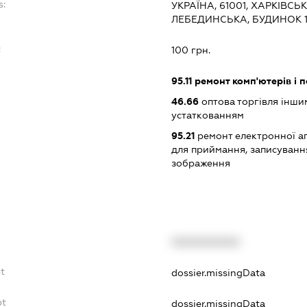
s:
УКРАЇНА, 61001, ХАРКІВСЬ
ЛЕБЕДИНСЬКА, БУДИНОК 1
:
100 грн.
95.11
ремонт комп'ютерів і 
46.66
оптова торгівля інш
устаткованням
95.21
ремонт електронної а
для приймання, записуванн
зображення
XXXXXXXXXX
bt
dossier.missingData
bt
dossier.missingData