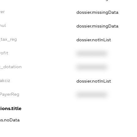
yer
dossier.missingData
nul
dossier.missingData
_tax_reg
dossier.notInList
ofit
XXXXXXXXXX
t_dotation
XXXXXXXXXX
akciz
dossier.notInList
xPayerReg
XXXXXXXXXX
ions.title
ons.noData