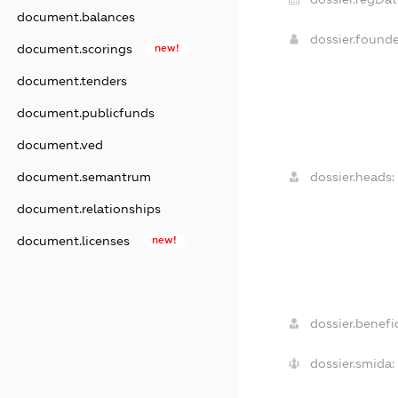
document.balances
dossier.found
document.scorings
new!
document.tenders
document.publicfunds
document.ved
dossier.heads:
document.semantrum
document.relationships
document.licenses
new!
dossier.benefic
dossier.smida: