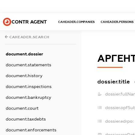
CONTR AGENT
CAHEADER.COMPANIES
CAHEADER.PERSONS
CAHEADER.SEARCH
document.dossier
АРГЕН
document.statements
document.history
dossier.title
document.inspections
dossier.fullNa
document.bankruptcy
dossier.opfSu
document.court
document.taxdebts
dossier.edrpo:
document.enforcements
dossier.regDat