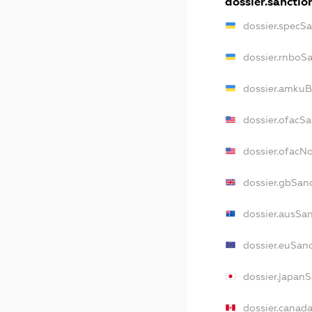
dossier.sanctio
dossier.specS
dossier.rnboS
dossier.amkuB
dossier.ofacS
dossier.ofac
dossier.gbSan
dossier.ausSa
dossier.euSan
dossier.japan
dossier.canad