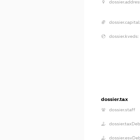
dossier.addres
dossier.capital
dossier.kveds:
dossier.tax
dossier.staff
dossier.taxDe
dossier.esvDe