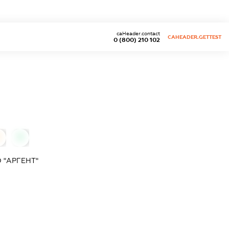
caHeader.contact
CAHEADER.GETTEST
0 (800) 210 102
0
 "АРГЕНТ"