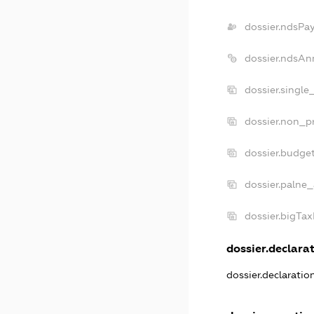
dossier.ndsPa
dossier.ndsAn
dossier.single
dossier.non_pr
dossier.budge
dossier.palne_
dossier.bigTa
dossier.declarat
dossier.declarati