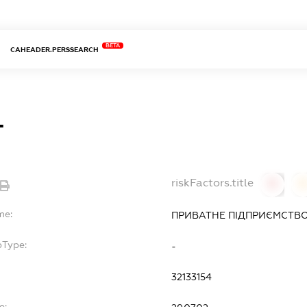
BETA
CAHEADER.PERSSEARCH
Т
riskFactors.title
0
0
me:
ПРИВАТНЕ ПІДПРИЄМСТВО
bType:
-
32133154
e: