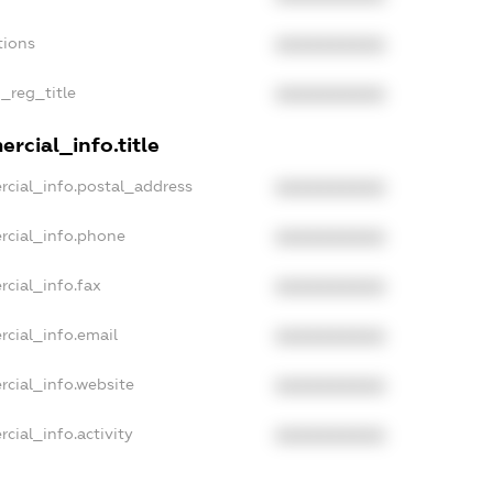
tions
XXXXXXXXXX
n_reg_title
XXXXXXXXXX
rcial_info.title
rcial_info.postal_address
XXXXXXXXXX
rcial_info.phone
XXXXXXXXXX
rcial_info.fax
XXXXXXXXXX
rcial_info.email
XXXXXXXXXX
rcial_info.website
XXXXXXXXXX
cial_info.activity
XXXXXXXXXX