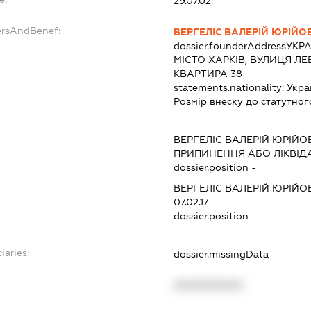
29.07.02
ersAndBenef:
ВЕРГЕЛІС ВАЛЕРІЙ ЮРІЙО
dossier.founderAddress
УКРА
МІСТО ХАРКІВ, ВУЛИЦЯ ЛЕ
КВАРТИРА 38
statements.nationality:
Укра
Розмір внеску до статутног
ВЕРГЕЛІС ВАЛЕРІЙ ЮРІЙО
ПРИПИНЕННЯ АБО ЛІКВІД
dossier.position -
ВЕРГЕЛІС ВАЛЕРІЙ ЮРІЙО
07.02.17
dossier.position -
iaries:
dossier.missingData
XXXXXXXXXX