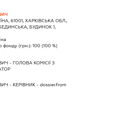
ВИЧ
ЇНА, 61001, ХАРКІВСЬКА ОБЛ.,
БЕДИНСЬКА, БУДИНОК 1,
їна
о фонду (грн.):
100
(100 %)
ВИЧ
-
ГОЛОВА КОМІСІЇ З
АТОР
ВИЧ
-
КЕРІВНИК
- dossier.from