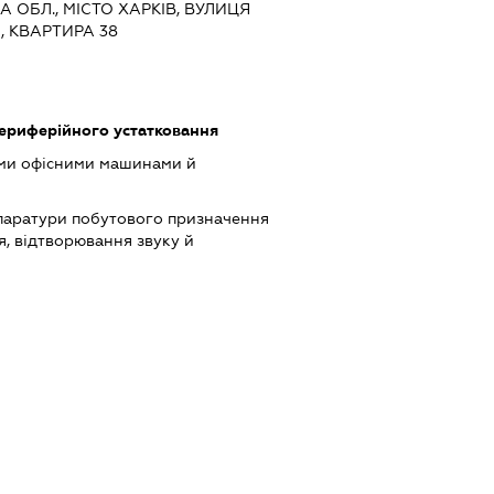
КА ОБЛ., МІСТО ХАРКІВ, ВУЛИЦЯ
, КВАРТИРА 38
периферійного устатковання
ими офісними машинами й
паратури побутового призначення
я, відтворювання звуку й