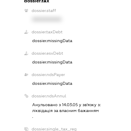
dossier.tax
dossier.staff
XXXXXXXXXX
dossier.taxDebt
dossier.missingData
dossier.esvDebt
dossier.missingData
dossier.ndsPayer
dossier.missingData
dossier.ndsAnnul
Анульовано з 14.03.05 у зв'язку з:
лiквiдацiя за власним бажанням
.
dossier.single_tax_reg