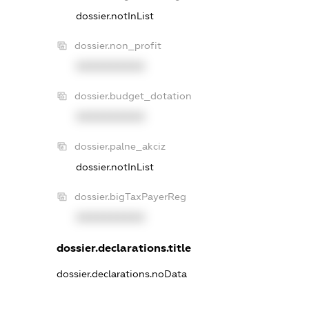
dossier.notInList
dossier.non_profit
XXXXXXXXXX
dossier.budget_dotation
XXXXXXXXXX
dossier.palne_akciz
dossier.notInList
dossier.bigTaxPayerReg
XXXXXXXXXX
dossier.declarations.title
dossier.declarations.noData