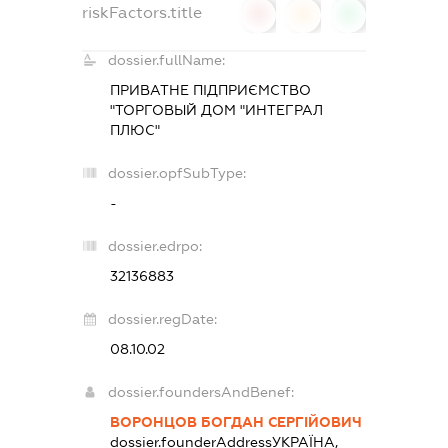
riskFactors.title
0
0
0
dossier.fullName:
ПРИВАТНЕ ПІДПРИЄМСТВО
"ТОРГОВЫЙ ДОМ "ИНТЕГРАЛ
ПЛЮС"
dossier.opfSubType:
-
dossier.edrpo:
32136883
dossier.regDate:
08.10.02
dossier.foundersAndBenef:
ВОРОНЦОВ БОГДАН СЕРГІЙОВИЧ
dossier.founderAddress
УКРАЇНА,