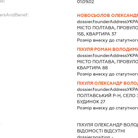
te:
01.09.02
dersAndBenef:
НОВОСЬОЛОВ ОЛЕКСАНДР
dossier.founderAddress
УКРА
МІСТО ПОЛТАВА, ПРОВУЛ
15Б, КВАРТИРА 37
Розмір внеску до статутног
ПІХУЛЯ РОМАН ВОЛОДИМ
dossier.founderAddress
УКРА
МІСТО ПОЛТАВА, ПРОВУЛО
КВАРТИРА 88
Розмір внеску до статутног
ПІХУЛЯ ОЛЕКСАНДР ВОЛ
dossier.founderAddress
УКРА
ПОЛТАВСЬКИЙ Р-Н, СЕЛО 
БУДИНОК 27
Розмір внеску до статутног
:
ПІХУЛЯ ОЛЕКСАНДР ВОЛ
ВІДОМОСТІ ВІДСУТНІ
dossier.position -