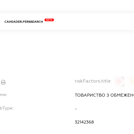
BETA
CAHEADER.PERSSEARCH
riskFactors.title
0
ame:
ТОВАРИСТВО З ОБМЕЖЕНО
ubType:
-
32142368