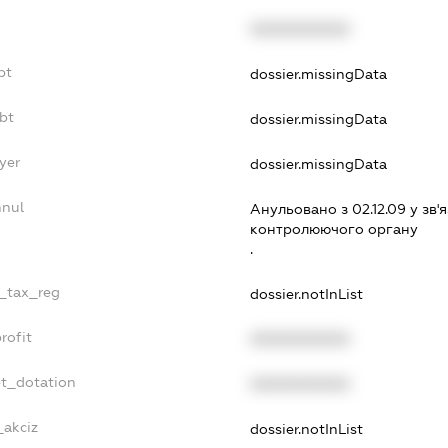
XXXXXXXXXX
bt
dossier.missingData
bt
dossier.missingData
yer
dossier.missingData
nnul
Анульовано з 02.12.09 у зв'я
контролюючого органу
.
e_tax_reg
dossier.notInList
rofit
XXXXXXXXXX
et_dotation
XXXXXXXXXX
_akciz
dossier.notInList