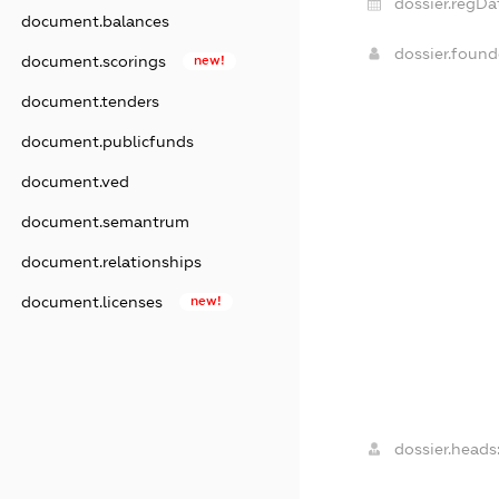
dossier.regDa
document.balances
dossier.foun
document.scorings
new!
document.tenders
document.publicfunds
document.ved
document.semantrum
document.relationships
document.licenses
new!
dossier.heads