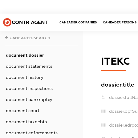
CONTR AGENT
CAHEADER.COMPANIES
CAHEADER.PERSONS
CAHEADER.SEARCH
document.dossier
ІТЕКС
document.statements
document.history
dossier.title
document.inspections
dossier.fullN
document.bankruptcy
document.court
dossier.opfS
document.taxdebts
dossier.edrpo:
document.enforcements