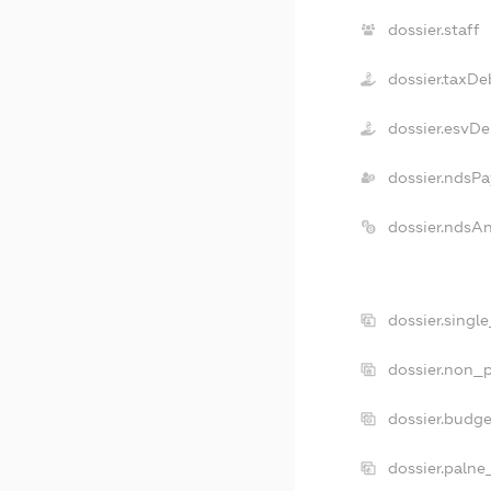
dossier.staff
dossier.taxDe
dossier.esvDe
dossier.ndsPa
dossier.ndsA
dossier.singl
dossier.non_p
dossier.budg
dossier.palne