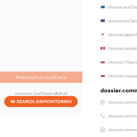
dossier.ausSa
dossier.euSan
dossier.japan
dossier.cana
dossier.rfSan
dossier.russia
freemium.actualData
dossier.comm
document.dueToDate
28.11.23
SEARCH.ONMONITORING
dossier.comme
dossier.comm
dossier.comme