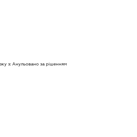
зку з:
Анульовано за рiшенням