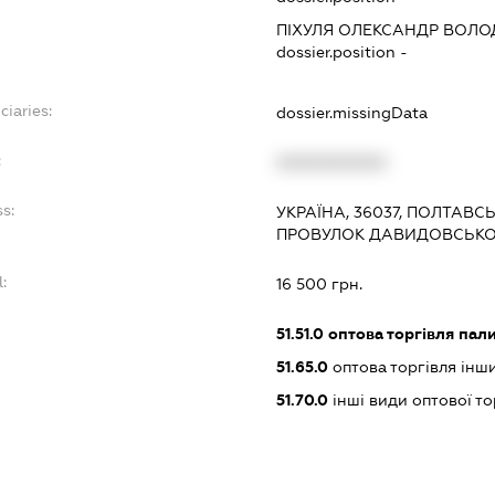
ПІХУЛЯ ОЛЕКСАНДР ВОЛ
dossier.position -
ciaries:
dossier.missingData
:
XXXXXXXXXX
s:
УКРАЇНА, 36037, ПОЛТАВС
ПРОВУЛОК ДАВИДОВСЬКОГО
:
16 500 грн.
51.51.0
оптова торгівля пал
51.65.0
оптова торгівля ін
51.70.0
інші види оптової то