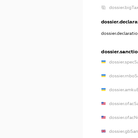
dossier.bigT
dossier.declarat
dossier.declarati
dossier.sancti
dossier.specS
dossier.rnboS
dossier.amkuB
dossier.ofacS
dossier.ofac
dossier.gbSan