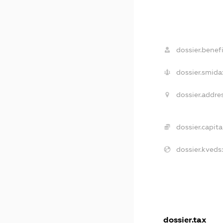
dossier.benefi
dossier.smida
dossier.addres
dossier.capital
dossier.kveds:
dossier.tax