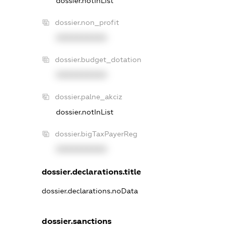
dossier.notInList
dossier.non_profit
XXXXXXXXXX
dossier.budget_dotation
XXXXXXXXXX
dossier.palne_akciz
dossier.notInList
dossier.bigTaxPayerReg
XXXXXXXXXX
dossier.declarations.title
dossier.declarations.noData
dossier.sanctions