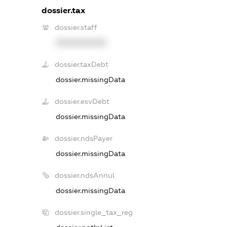
dossier.tax
dossier.staff
XXXXXXXXXX
dossier.taxDebt
dossier.missingData
dossier.esvDebt
dossier.missingData
dossier.ndsPayer
dossier.missingData
dossier.ndsAnnul
dossier.missingData
dossier.single_tax_reg