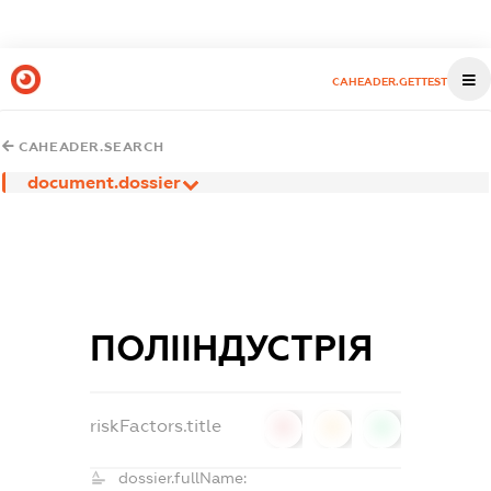
CAHEADER.GETTEST
CAHEADER.SEARCH
document.dossier
ПОЛІІНДУСТРІЯ
riskFactors.title
0
0
0
dossier.fullName: