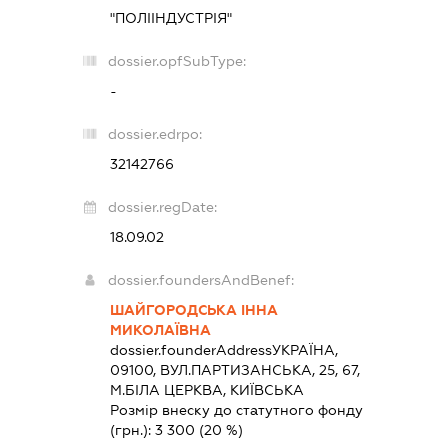
"ПОЛІІНДУСТРІЯ"
dossier.opfSubType:
-
dossier.edrpo:
32142766
dossier.regDate:
18.09.02
dossier.foundersAndBenef:
ШАЙГОРОДСЬКА ІННА
МИКОЛАЇВНА
dossier.founderAddress
УКРАЇНА,
09100, ВУЛ.ПАРТИЗАНСЬКА, 25, 67,
М.БІЛА ЦЕРКВА, КИЇВСЬКА
Розмір внеску до статутного фонду
(грн.):
3 300
(20 %)