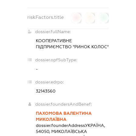
riskFactors.title
0
0
0
dossier.fullName:
КООПЕРАТИВНЕ
ПІДПРИЄМСТВО "РИНОК КОЛОС"
dossier.opfSubType:
-
dossier.edrpo:
32143560
dossier.foundersAndBenef:
ПАХОМОВА ВАЛЕНТИНА
МИКОЛАЇВНА
dossier.founderAddress
УКРАЇНА,
54050, МИКОЛАЇВСЬКА