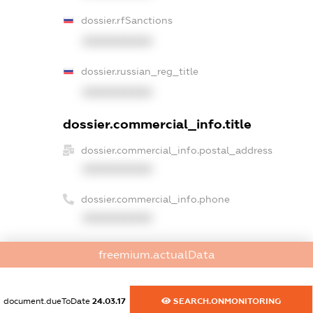
dossier.rfSanctions
XXXXXXXXXX
dossier.russian_reg_title
XXXXXXXXXX
dossier.commercial_info.title
dossier.commercial_info.postal_address
XXXXXXXXXX
dossier.commercial_info.phone
XXXXXXXXXX
dossier.commercial_info.fax
freemium.actualData
XXXXXXXXXX
dossier.commercial_info.email
document.dueToDate
24.03.17
SEARCH.ONMONITORING