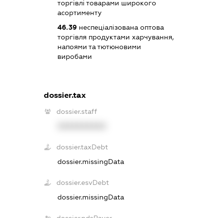
торгівлі товарами широкого
асортименту
46.39
неспеціалізована оптова
торгівля продуктами харчування,
напоями та тютюновими
виробами
dossier.tax
dossier.staff
XXXXXXXXXX
dossier.taxDebt
dossier.missingData
dossier.esvDebt
dossier.missingData
dossier.ndsPayer