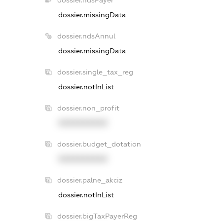
dossier.missingData
dossier.ndsAnnul
dossier.missingData
dossier.single_tax_reg
dossier.notInList
dossier.non_profit
XXXXXXXXXX
dossier.budget_dotation
XXXXXXXXXX
dossier.palne_akciz
dossier.notInList
dossier.bigTaxPayerReg