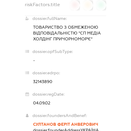
riskFactors.title
0
0
0
dossier.fullName:
ТОВАРИСТВО З ОБМЕЖЕНОЮ
ВІДПОВІДАЛЬНІСТЮ "СП МЕДІА
ХОЛДІНГ ПРИЧОРНОМОР'Є"
dossier.opfSubType:
-
dossier.edrpo:
32143890
dossier.regDate:
04.09.02
dossier.foundersAndBenef:
СУЛТАНОВ ФЕРІТ АНВЕРОВИЧ
dossier.founderAddress
УКРАЇНА,