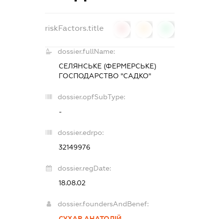
riskFactors.title
0
0
0
dossier.fullName:
СЕЛЯНСЬКЕ (ФЕРМЕРСЬКЕ)
ГОСПОДАРСТВО "САДКО"
dossier.opfSubType:
-
dossier.edrpo:
32149976
dossier.regDate:
18.08.02
dossier.foundersAndBenef:
СУХАР АНАТОЛІЙ