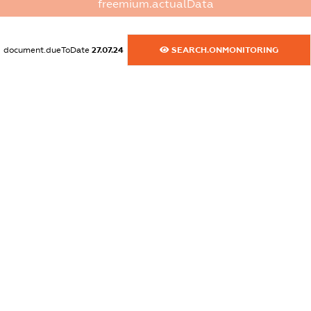
freemium.actualData
dossier.commercial_info.website
XXXXXXXXXX
document.dueToDate
27.07.24
SEARCH.ONMONITORING
dossier.commercial_info.activity
XXXXXXXXXX
freemium.exampleText_1
freemium.exampleText_2
freemium.anonymousPerSearch2
FREEMIUM.DETAILS
FREEMIUM.REGISTER