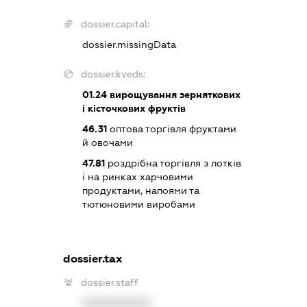
dossier.capital:
dossier.missingData
dossier.kveds:
01.24
вирощування зерняткових
і кісточкових фруктів
46.31
оптова торгівля фруктами
й овочами
47.81
роздрібна торгівля з лотків
і на ринках харчовими
продуктами, напоями та
тютюновими виробами
dossier.tax
dossier.staff
XXXXXXXXXX