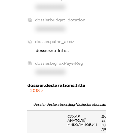
XXXXXXXXXX
dossier.budget_dotation
XXXXXXXXXX
dossier.palne_akciz
dossier.notInList
dossier.bigTaxPayerReg
XXXXXXXXXX
dossier.declarations.title
2018
dossier.declarations.pepName
dossier.declarations.personName
dossier.declaratio
СУХАР
Дохід від
АНАТОЛІЙ
зайняття
МИКОЛАЙОВИЧ
підприємницько
діяльністю