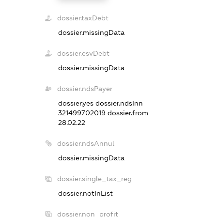
dossier.taxDebt
dossier.missingData
dossier.esvDebt
dossier.missingData
dossier.ndsPayer
dossier.yes
dossier.ndsInn
321499702019
dossier.from
28.02.22
dossier.ndsAnnul
dossier.missingData
dossier.single_tax_reg
dossier.notInList
dossier.non_profit