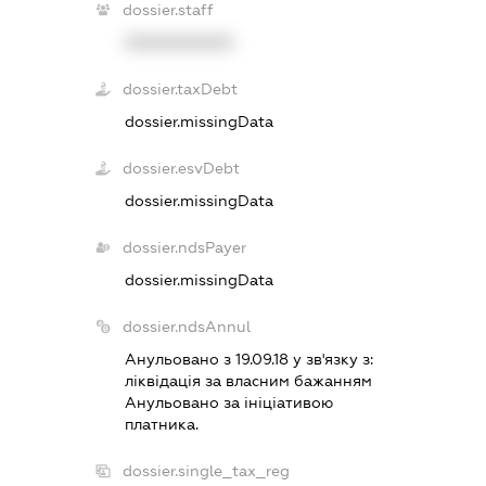
dossier.staff
XXXXXXXXXX
dossier.taxDebt
dossier.missingData
dossier.esvDebt
dossier.missingData
dossier.ndsPayer
dossier.missingData
dossier.ndsAnnul
Анульовано з 19.09.18 у зв'язку з:
лiквiдацiя за власним бажанням
Анульовано за iнiцiативою
платника.
dossier.single_tax_reg