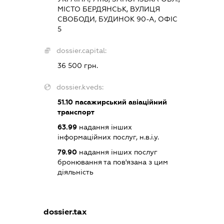
МІСТО БЕРДЯНСЬК, ВУЛИЦЯ
СВОБОДИ, БУДИНОК 90-А, ОФІС
5
dossier.capital:
36 500 грн.
dossier.kveds:
51.10
пасажирський авіаційний
транспорт
63.99
надання інших
інформаційних послуг, н.в.і.у.
79.90
надання інших послуг
бронювання та пов'язана з цим
діяльність
dossier.tax