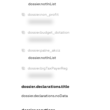
dossier.notInList
dossier.non_profit
XXXXXXXXXX
dossier.budget_dotation
XXXXXXXXXX
dossier.palne_akciz
dossier.notInList
dossier.bigTaxPayerReg
XXXXXXXXXX
dossier.declarations.title
dossier.declarations.noData