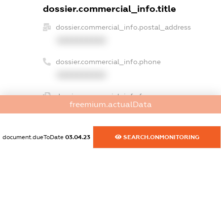
dossier.commercial_info.title
dossier.commercial_info.postal_address
XXXXXXXXXX
dossier.commercial_info.phone
XXXXXXXXXX
dossier.commercial_info.fax
freemium.actualData
XXXXXXXXXX
dossier.commercial_info.email
document.dueToDate
03.04.23
SEARCH.ONMONITORING
XXXXXXXXXX
dossier.commercial_info.website
XXXXXXXXXX
dossier.commercial_info.activity
XXXXXXXXXX