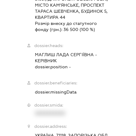
МІСТО КАМ’ЯНСЬКЕ, ПРОСПЕКТ
ТАРАСА ШЕВЧЕНКА, БУДИНОК 5,
КВАРТИРА 44
Розмір внеску до статутного
фонду (грн.):
36 500
(100 %)
dossier.heads:
МАГЛИШ ЛАДА СЕРГІЇВНА
-
КЕРІВНИК
dossier.position -
dossier.beneficiaries:
dossier.missingData
dossier.smida:
XXXXXXXXXX
dossier.address:
УКРАЇНА, 71118, ЗАПОРІЗЬКА ОБЛ.,