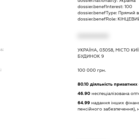
dossier.nationality:
Україна
dossier.benefInterest:
100
dossier.benefType:
Прямий в
dossier.benefRole:
КІНЦЕВИ
XXXXXXXXXX
s:
УКРАЇНА, 03058, МІСТО К
БУДИНОК 9
:
100 000 грн.
80.10
діяльність приватних
46.90
неспеціалізована опт
64.99
надання інших фінанс
пенсійного забезпечення), н.в