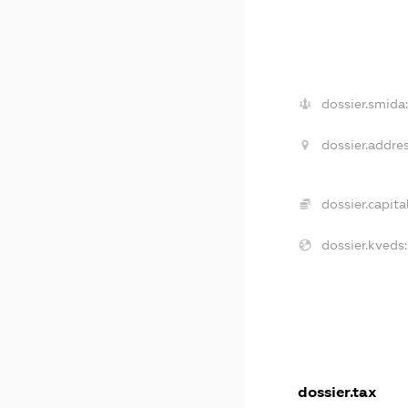
dossier.smida:
dossier.addres
dossier.capital
dossier.kveds:
dossier.tax