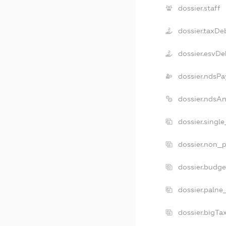
dossier.staff
dossier.taxDe
dossier.esvDe
dossier.ndsPa
dossier.ndsA
dossier.singl
dossier.non_p
dossier.budg
dossier.palne
dossier.bigT