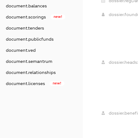
dossier.regDa
document.balances
dossier.foun
document.scorings
new!
document.tenders
document.publicfunds
document.ved
document.semantrum
dossier.heads:
document.relationships
document.licenses
new!
dossier.benefi