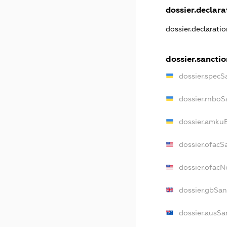
dossier.declarat
dossier.declarati
dossier.sanctio
dossier.specS
dossier.rnboS
dossier.amkuB
dossier.ofacS
dossier.ofac
dossier.gbSan
dossier.ausSa