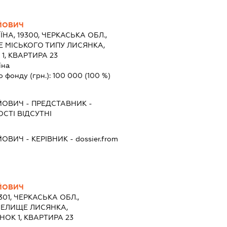
ЙОВИЧ
ЇНА, 19300, ЧЕРКАСЬКА ОБЛ.,
 МІСЬКОГО ТИПУ ЛИСЯНКА,
1, КВАРТИРА 23
їна
о фонду (грн.):
100 000
(100 %)
ЙОВИЧ
-
ПРЕДСТАВНИК
-
СТІ ВІДСУТНІ
ЙОВИЧ
-
КЕРІВНИК
- dossier.from
ЙОВИЧ
301, ЧЕРКАСЬКА ОБЛ.,
СЕЛИЩЕ ЛИСЯНКА,
ОК 1, КВАРТИРА 23