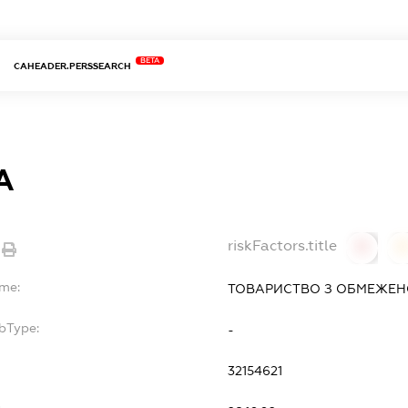
BETA
CAHEADER.PERSSEARCH
А
riskFactors.title
0
ame:
ТОВАРИСТВО З ОБМЕЖЕНО
bType:
-
32154621