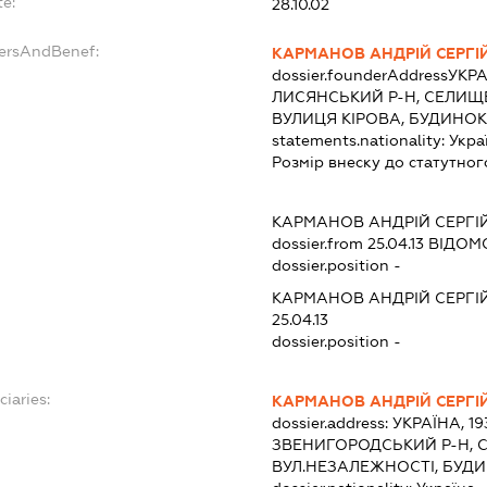
te:
28.10.02
dersAndBenef:
КАРМАНОВ АНДРІЙ СЕРГІ
dossier.founderAddress
УКРА
ЛИСЯНСЬКИЙ Р-Н, СЕЛИЩЕ
ВУЛИЦЯ КІРОВА, БУДИНОК 
statements.nationality:
Укра
Розмір внеску до статутног
КАРМАНОВ АНДРІЙ СЕРГІ
dossier.from 25.04.13
ВІДОМО
dossier.position -
КАРМАНОВ АНДРІЙ СЕРГІ
25.04.13
dossier.position -
ciaries:
КАРМАНОВ АНДРІЙ СЕРГІ
dossier.address:
УКРАЇНА, 19
ЗВЕНИГОРОДСЬКИЙ Р-Н, 
ВУЛ.НЕЗАЛЕЖНОСТІ, БУДИН