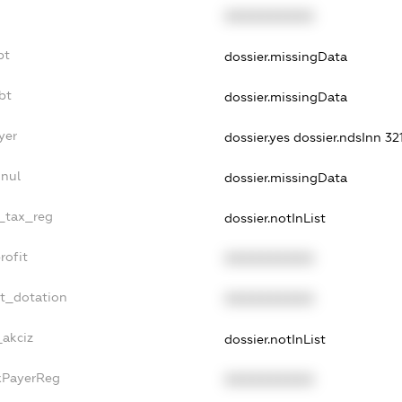
XXXXXXXXXX
bt
dossier.missingData
bt
dossier.missingData
yer
dossier.yes
dossier.ndsInn 3
nnul
dossier.missingData
e_tax_reg
dossier.notInList
rofit
XXXXXXXXXX
et_dotation
XXXXXXXXXX
_akciz
dossier.notInList
axPayerReg
XXXXXXXXXX