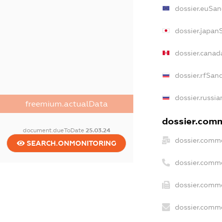
dossier.euSan
dossier.japan
dossier.canad
dossier.rfSan
dossier.russia
freemium.actualData
dossier.comme
document.dueToDate
25.03.24
dossier.comme
SEARCH.ONMONITORING
dossier.comm
dossier.comme
dossier.comme