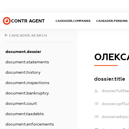
CONTR AGENT
CAHEADER.COMPANIES
CAHEADER.PERSONS
CAHEADER.SEARCH
document.dossier
ОЛЕКС
document.statements
document.history
dossier.title
document.inspections
dossier.fullN
document.bankruptcy
document.court
dossier.opfSu
document.taxdebts
dossier.edrpo:
document.enforcements