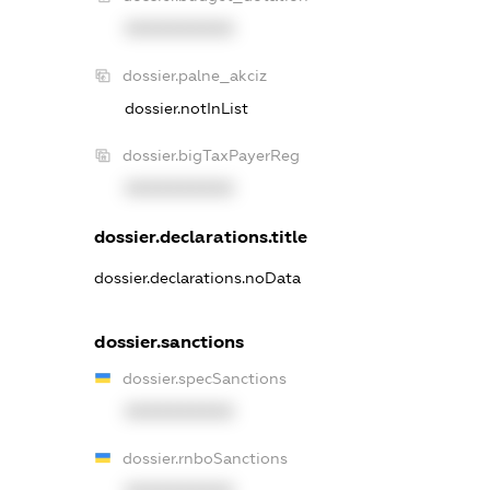
XXXXXXXXXX
dossier.palne_akciz
dossier.notInList
dossier.bigTaxPayerReg
XXXXXXXXXX
dossier.declarations.title
dossier.declarations.noData
dossier.sanctions
dossier.specSanctions
XXXXXXXXXX
dossier.rnboSanctions