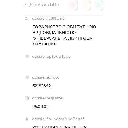
riskFactors.title
0
0
0
dossier.fullName:
ТОВАРИСТВО З ОБМЕЖЕНОЮ
ВІДПОВІДАЛЬНІСТЮ
"УНІВЕРСАЛЬНА ЛІЗИНГОВА
КОМПАНІЯ"
dossier.opfSubType:
-
dossier.edrpo:
32162892
dossier.regDate:
25.09.02
dossier.foundersAndBenef:
КОМПАНІЯ З УПРАВЛІННЯ