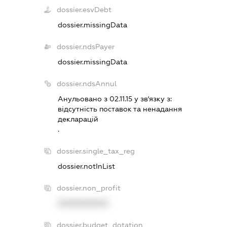
dossier.esvDebt
dossier.missingData
dossier.ndsPayer
dossier.missingData
dossier.ndsAnnul
Анульовано з 02.11.15 у зв'язку з:
вiдсутнiсть поставок та ненадання
декларацiй
.
dossier.single_tax_reg
dossier.notInList
dossier.non_profit
XXXXXXXXXX
dossier.budget_dotation