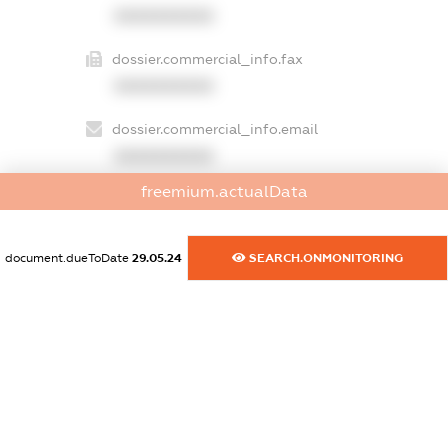
XXXXXXXXXX
dossier.commercial_info.fax
XXXXXXXXXX
dossier.commercial_info.email
XXXXXXXXXX
freemium.actualData
dossier.commercial_info.website
XXXXXXXXXX
document.dueToDate
29.05.24
SEARCH.ONMONITORING
dossier.commercial_info.activity
XXXXXXXXXX
freemium.exampleText_1
freemium.exampleText_2
freemium.anonymousPerSearch2