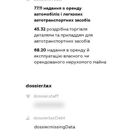
77.11
надання в оренду
автомобілів і легкових
автотранспортних засобів
45.32
роздрібна торгівля
деталями та приладдям для
автотранспортних засобів
68.20
надання в оренду й
експлуатацію власного чи
орендованого нерухомого майна
dossier.tax
dossier.staff
XXXXXXXXXX
dossier.taxDebt
dossier.missingData