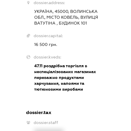
dossier.address:
УКРАЇНА, 45000, ВОЛИНСЬКА
ОБЛ., МІСТО КОВЕЛЬ, ВУЛИЦЯ
ВАТУТІНА , БУДИНОК 101
dossier.capital:
16 500 грн.
dossier.kveds:
47.11
роздрібна торгівля в
неспеціалізованих магазинах
переважно продуктами
харчування, напоями та
тютюновими виробами
dossier.tax
dossier.staff