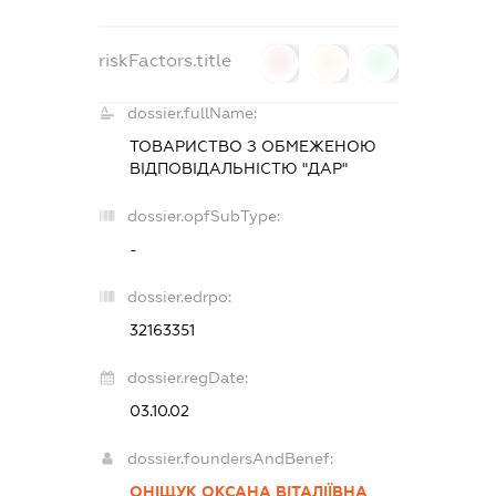
riskFactors.title
0
0
0
dossier.fullName:
ТОВАРИСТВО З ОБМЕЖЕНОЮ
ВІДПОВІДАЛЬНІСТЮ "ДАР"
dossier.opfSubType:
-
dossier.edrpo:
32163351
dossier.regDate:
03.10.02
dossier.foundersAndBenef:
ОНІЩУК ОКСАНА ВІТАЛІЇВНА