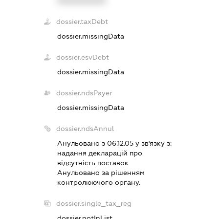
XXXXXXXXXX
dossier.taxDebt
dossier.missingData
dossier.esvDebt
dossier.missingData
dossier.ndsPayer
dossier.missingData
dossier.ndsAnnul
Анульовано з 06.12.05 у зв'язку з:
надання декларацiй про
вiдсутнiсть поставок
Анульовано за рiшенням
контролюючого органу.
dossier.single_tax_reg
dossier.notInList