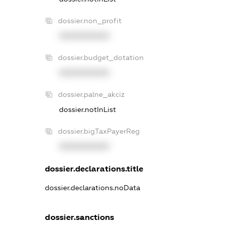
dossier.non_profit
XXXXXXXXXX
dossier.budget_dotation
XXXXXXXXXX
dossier.palne_akciz
dossier.notInList
dossier.bigTaxPayerReg
XXXXXXXXXX
dossier.declarations.title
dossier.declarations.noData
dossier.sanctions