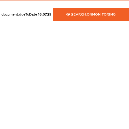
dossier.commercial_info.website
XXXXXXXXXX
document.dueToDate
18.07.25
SEARCH.ONMONITORING
dossier.commercial_info.activity
XXXXXXXXXX
freemium.exampleText_1
freemium.exampleText_2
freemium.anonymousPerSearch2
FREEMIUM.DETAILS
FREEMIUM.REGISTER