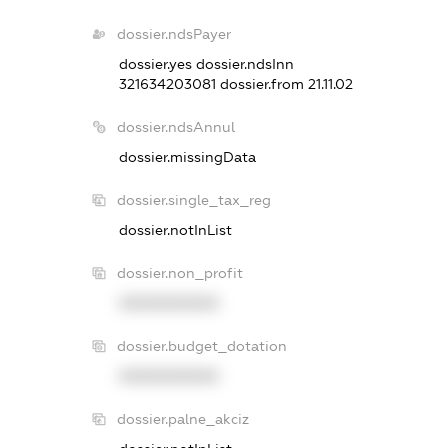
dossier.ndsPayer
dossier.yes
dossier.ndsInn
321634203081
dossier.from 21.11.02
dossier.ndsAnnul
dossier.missingData
dossier.single_tax_reg
dossier.notInList
dossier.non_profit
XXXXXXXXXX
dossier.budget_dotation
XXXXXXXXXX
dossier.palne_akciz