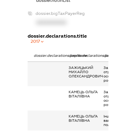
dossier.notInList
dossier.bigTaxPayerReg
XXXXXXXXXX
dossier.declarations.title
2017
dossier.declarations.pepName
dossier.declarations.personName
dossier.declaratio
ЗАЖИЦЬКИЙ
Заробітна плата
МИХАЙЛО
отримана за
ОЛЕКСАНДРОВИЧ
основним місцем
роботи
КАМЕЦЬ ОЛЬГА
Заробітна плата
ВІТАЛІЇВНА
отримана за
основним місцем
роботи
КАМЕЦЬ ОЛЬГА
Інше, Допомога п
ВІТАЛІЇВНА
вагітності та
пологах