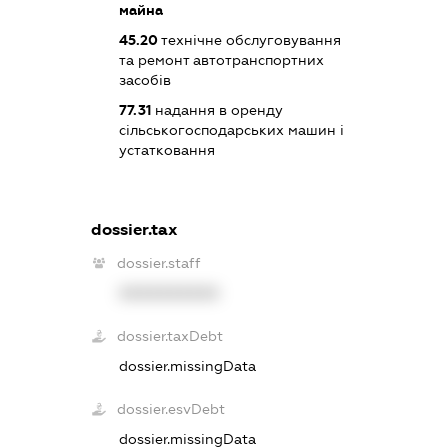
майна
45.20
технічне обслуговування
та ремонт автотранспортних
засобів
77.31
надання в оренду
сільськогосподарських машин і
устатковання
dossier.tax
dossier.staff
XXXXXXXXXX
dossier.taxDebt
dossier.missingData
dossier.esvDebt
dossier.missingData