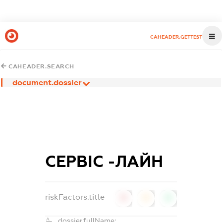
CAHEADER.GETTEST
CAHEADER.SEARCH
document.dossier
СЕРВІС -ЛАЙН
riskFactors.title
0
0
0
dossier.fullName: