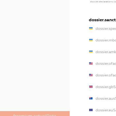
dossier.declarations.l
dossier.sanct
dossier.spe
dossier.rn
dossier.am
dossier.ofa
dossier.of
dossier.gb
dossier.aus
dossier.euS
freemium.actualData