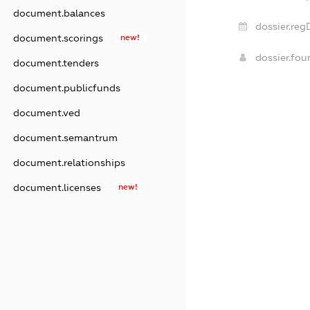
document.balances
dossier.reg
document.scorings
new!
dossier.fo
document.tenders
document.publicfunds
document.ved
document.semantrum
document.relationships
document.licenses
new!