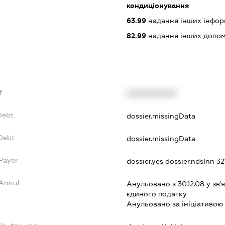
кондиціонування
63.99
надання інших інформа
82.99
надання інших допоміж
f
XXXXXXXXXX
Debt
dossier.missingData
vDebt
dossier.missingData
Payer
dossier.yes
dossier.ndsInn 
sAnnul
Анульовано з 30.12.08 у зв'я
єдиного податку
Анульовано за iнiцiативою 