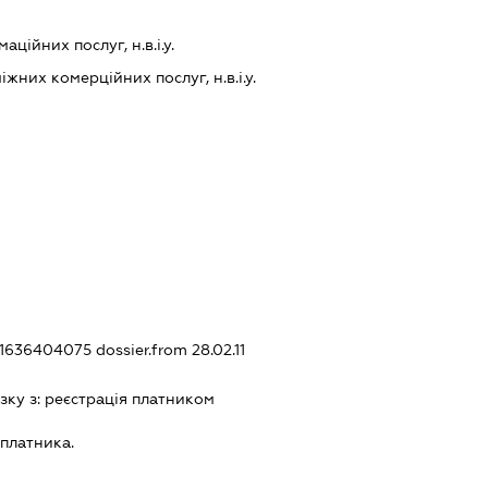
ційних послуг, н.в.і.у.
них комерційних послуг, н.в.і.у.
321636404075
dossier.from 28.02.11
зку з:
реєстрацiя платником
платника.