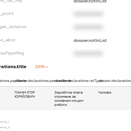
gle_tax_reg
dossier.notInList
_profit
XXXXXXXXXX
dget_dotation
XXXXXXXXXX
ne_akciz
dossier.notInList
gTaxPayerReg
XXXXXXXXXX
ations.title
2019
rations.pepName
dossier.declarations.personName
dossier.declarations.relType
dossier.declaratio
ПАНІН ІГОР
Заробітна плата
Чоловік
ЮРІЙОВИЧ
отримана за
основним місцем
роботи
icense_1
icense_2