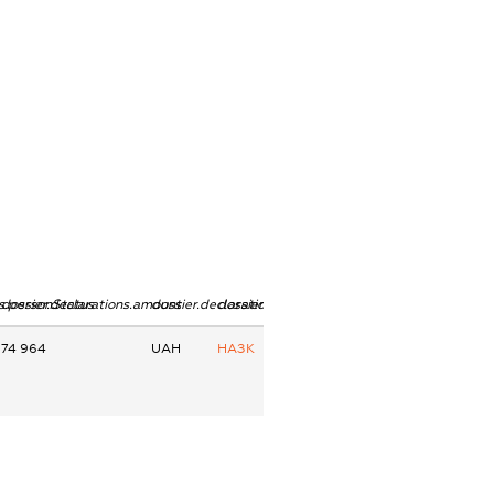
ns.personStatus
dossier.declarations.amount
dossier.declarations.currency
dossier.declarations.source
74 964
UAH
НАЗК