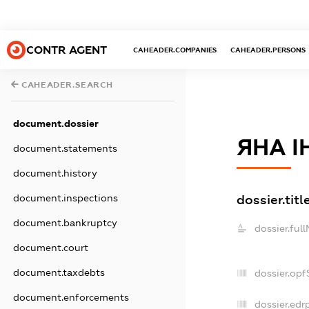
CONTR AGENT
CAHEADER.COMPANIES
CAHEADER.PERSONS
CAHEADER.SEARCH
document.dossier
ЯНА І
document.statements
document.history
dossier.titl
document.inspections
document.bankruptcy
dossier.ful
document.court
document.taxdebts
dossier.op
document.enforcements
dossier.edr