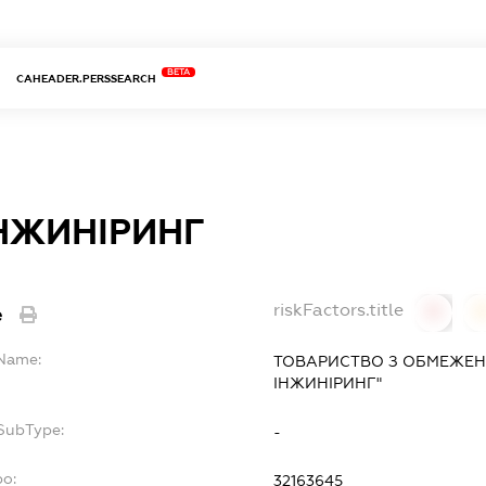
BETA
CAHEADER.PERSSEARCH
НЖИНІРИНГ
riskFactors.title
e
0
lName:
ТОВАРИСТВО З ОБМЕЖЕН
ІНЖИНІРИНГ"
fSubType:
-
po:
32163645