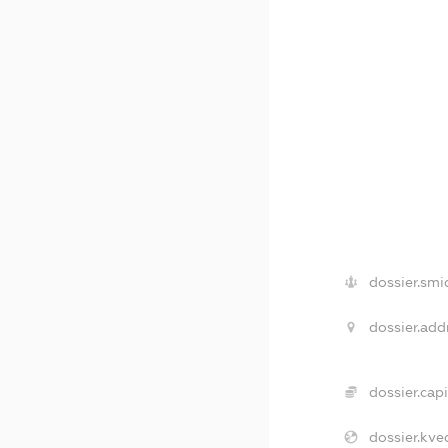
dossier.smi
dossier.add
dossier.capi
dossier.kve