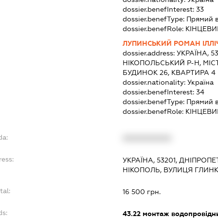
dossier.benefInterest:
33
dossier.benefType:
Прямий 
dossier.benefRole:
КІНЦЕВИ
ЛУПИНСЬКИЙ РОМАН ІЛЛІ
dossier.address:
УКРАЇНА, 5
НІКОПОЛЬСЬКИЙ Р-Н, МІСТ
БУДИНОК 26, КВАРТИРА 4
dossier.nationality:
Україна
dossier.benefInterest:
34
dossier.benefType:
Прямий 
dossier.benefRole:
КІНЦЕВИ
da:
XXXXXXXXXX
ress:
УКРАЇНА, 53201, ДНІПРОП
НІКОПОЛЬ, ВУЛИЦЯ ГЛИНК
tal:
16 500 грн.
ds:
43.22
монтаж водопровідни