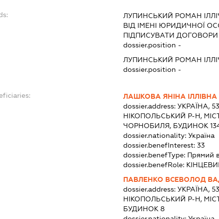
ds:
ЛУПИНСЬКИЙ РОМАН ІЛЛІ
ВІД ІМЕНІ ЮРИДИЧНОЇ ОС
ПІДПИСУВАТИ ДОГОВОРИ
dossier.position -
ЛУПИНСЬКИЙ РОМАН ІЛЛІ
dossier.position -
ficiaries:
ЛАШКОВА ЯНІНА ІЛЛІВНА
dossier.address:
УКРАЇНА, 5
НІКОПОЛЬСЬКИЙ Р-Н, МІСТ
ЧОРНОБИЛЯ, БУДИНОК 134
dossier.nationality:
Україна
dossier.benefInterest:
33
dossier.benefType:
Прямий 
dossier.benefRole:
КІНЦЕВИ
ПАВЛЕНКО ВСЕВОЛОД В
dossier.address:
УКРАЇНА, 5
НІКОПОЛЬСЬКИЙ Р-Н, МІС
БУДИНОК 8
dossier.nationality:
Україна