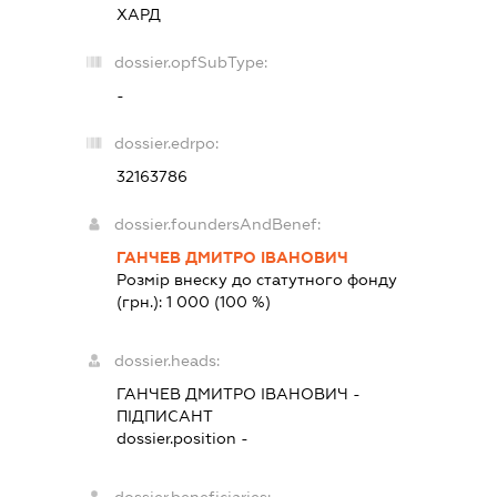
ХАРД
dossier.opfSubType:
-
dossier.edrpo:
32163786
dossier.foundersAndBenef:
ГАНЧЕВ ДМИТРО ІВАНОВИЧ
Розмір внеску до статутного фонду
(грн.):
1 000
(100 %)
dossier.heads:
ГАНЧЕВ ДМИТРО ІВАНОВИЧ
-
ПІДПИСАНТ
dossier.position -
dossier.beneficiaries: