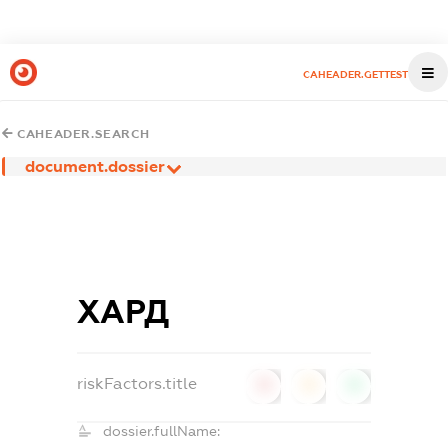
CAHEADER.GETTEST
CAHEADER.SEARCH
document.dossier
ХАРД
riskFactors.title
0
0
0
dossier.fullName: