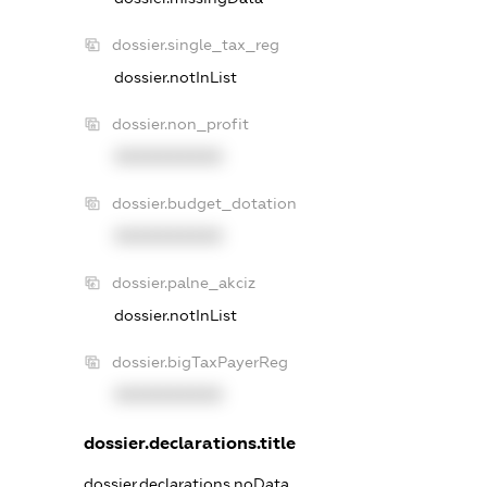
dossier.single_tax_reg
dossier.notInList
dossier.non_profit
XXXXXXXXXX
dossier.budget_dotation
XXXXXXXXXX
dossier.palne_akciz
dossier.notInList
dossier.bigTaxPayerReg
XXXXXXXXXX
dossier.declarations.title
dossier.declarations.noData