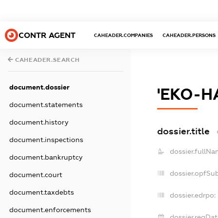
CONTR AGENT
CAHEADER.COMPANIES
CAHEADER.PERSONS
CAHEADER.SEARCH
document.dossier
'ЕКО-Н
document.statements
document.history
dossier.title
document.inspections
dossier.fullNa
document.bankruptcy
dossier.opfSu
document.court
document.taxdebts
dossier.edrpo:
document.enforcements
dossier.regDat