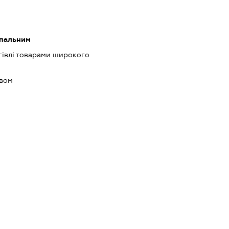
 пальним
гівлі товарами широкого
ивом