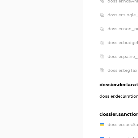
dossier.ndsAn
dossier.single
dossier.non_pr
dossier.budge
dossier.palne_
dossier.bigTa
dossier.declarat
dossier.declarati
dossier.sanctio
dossier.specS