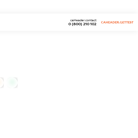
caHeader.contact
CAHEADER.GETTEST
0 (800) 210 102
0