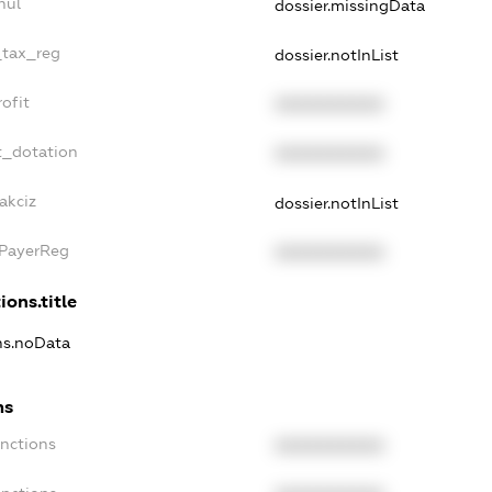
nul
dossier.missingData
_tax_reg
dossier.notInList
ofit
XXXXXXXXXX
t_dotation
XXXXXXXXXX
akciz
dossier.notInList
xPayerReg
XXXXXXXXXX
ions.title
ons.noData
ns
anctions
XXXXXXXXXX