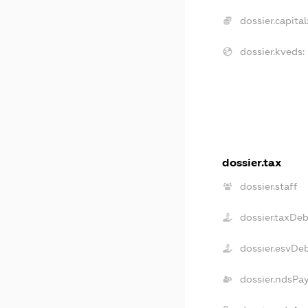
dossier.capital
dossier.kveds:
dossier.tax
dossier.staff
dossier.taxDeb
dossier.esvDe
dossier.ndsPa