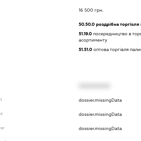
:
16 500 грн.
50.50.0
роздрібна торгівля
51.19.0
посередництво в тор
асортименту
51.51.0
оптова торгівля пал
XXXXXXXXXX
t
dossier.missingData
bt
dossier.missingData
yer
dossier.missingData