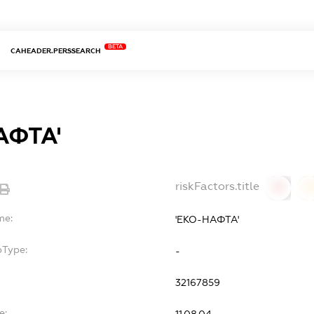
BETA
CAHEADER.PERSSEARCH
АФТА'
riskFactors.title
0
0
me:
'ЕКО-НАФТА'
bType:
-
32167859
e: