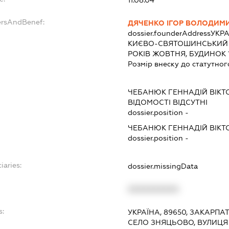
11.08.04
ersAndBenef:
ДЯЧЕНКО ІГОР ВОЛОДИМ
dossier.founderAddress
УКРА
КИЄВО-СВЯТОШИНСЬКИЙ Р
РОКІВ ЖОВТНЯ, БУДИНОК 
Розмір внеску до статутног
ЧЕБАНЮК ГЕННАДІЙ ВІКТ
ВІДОМОСТІ ВІДСУТНІ
dossier.position -
ЧЕБАНЮК ГЕННАДІЙ ВІКТ
dossier.position -
iaries:
dossier.missingData
XXXXXXXXXX
s:
УКРАЇНА, 89650, ЗАКАРПА
СЕЛО ЗНЯЦЬОВО, ВУЛИЦЯ 