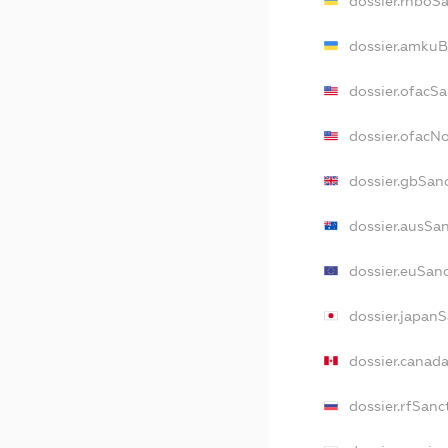
dossier.rnboS
dossier.amkuB
dossier.ofacS
dossier.ofacN
dossier.gbSan
dossier.ausSa
dossier.euSan
dossier.japan
dossier.canad
dossier.rfSanc