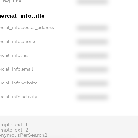
n_reg_title
XXXXXXXXXX
rcial_info.title
rcial_info.postal_address
XXXXXXXXXX
rcial_info.phone
XXXXXXXXXX
rcial_info.fax
XXXXXXXXXX
rcial_info.email
XXXXXXXXXX
rcial_info.website
XXXXXXXXXX
cial_info.activity
XXXXXXXXXX
ampleText_1
ampleText_2
onymousPerSearch2