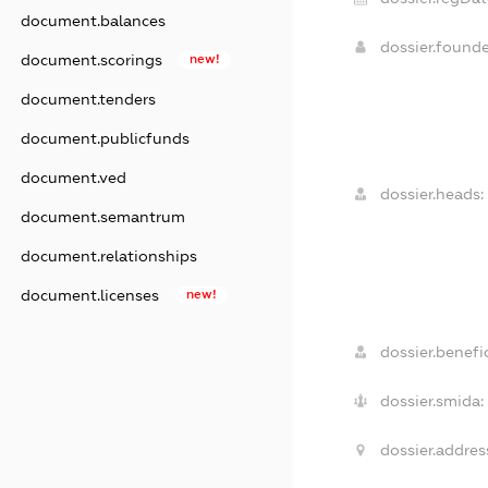
document.balances
dossier.found
document.scorings
new!
document.tenders
document.publicfunds
document.ved
dossier.heads:
document.semantrum
document.relationships
document.licenses
new!
dossier.benefic
dossier.smida:
dossier.addres