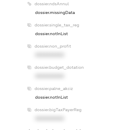
dossier.ndsAnnul
dossier.missingData
dossier.single_tax_reg
dossier.notInList
dossier.non_profit
XXXXXXXXXX
dossier.budget_dotation
XXXXXXXXXX
dossier.palne_akciz
dossier.notInList
dossier.bigTaxPayerReg
XXXXXXXXXX