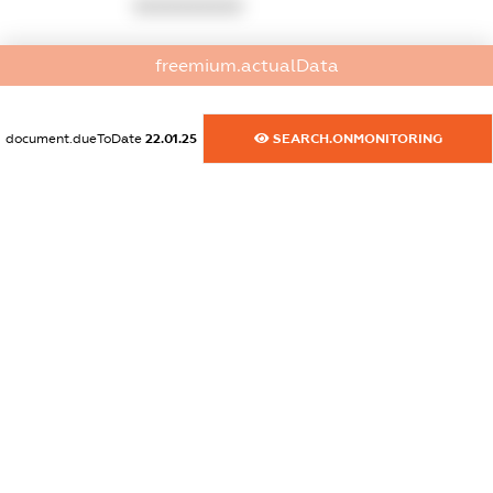
XXXXXXXXXX
dossier.commercial_info.fax
freemium.actualData
XXXXXXXXXX
dossier.commercial_info.email
document.dueToDate
22.01.25
SEARCH.ONMONITORING
XXXXXXXXXX
dossier.commercial_info.website
XXXXXXXXXX
dossier.commercial_info.activity
XXXXXXXXXX
freemium.exampleText_1
freemium.exampleText_2
freemium.anonymousPerSearch2
FREEMIUM.DETAILS