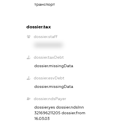
транспорт
dossier.tax
dossier.staff
XXXXXXXXXX
dossier.taxDebt
dossier.missingData
dossier.esvDebt
dossier.missingData
dossier.ndsPayer
dossier.yes
dossier.ndsInn
321696211205
dossier.from
16.03.03