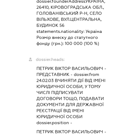
dossier.founderAddress
УКРАЇНА,
26410, КІРОВОГРАДСЬКА ОБЛ.,
ГОЛОВАНІВСЬКИЙ Р-Н, СЕЛО
ВІЛЬХОВЕ, ВУЛ.ЦЕНТРАЛЬНА,
БУДИНОК 56
statements.nationality:
Україна
Розмір внеску до статутного
фонду (грн.):
100 000
(100 %)
dossier.heads:
ПЕТРИК ВІКТОР ВАСИЛЬОВИЧ
-
ПРЕДСТАВНИК
- dossier.from
24.02.03
ВЧИНЯТИ ДІЇ ВІД ІМЕНІ
ЮРИДИЧНОЇ ОСОБИ, У ТОМУ
ЧИСЛІ ПІДПИСУВАТИ
ДОГОВОРИ ТОЩО, ПОДАВАТИ
ДОКУМЕНТИ ДЛЯ ДЕРЖАВНОЇ
РЕЄСТРАЦІЇ ВІД ІМЕНІ
ЮРИДИЧНОЇ ОСОБИ
dossier.position -
ПЕТРИК ВІКТОР ВАСИЛЬОВИЧ
-