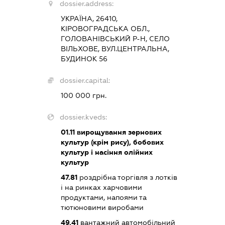
dossier.address:
УКРАЇНА, 26410,
КІРОВОГРАДСЬКА ОБЛ.,
ГОЛОВАНІВСЬКИЙ Р-Н, СЕЛО
ВІЛЬХОВЕ, ВУЛ.ЦЕНТРАЛЬНА,
БУДИНОК 56
dossier.capital:
100 000 грн.
dossier.kveds:
01.11
вирощування зернових
культур (крім рису), бобових
культур і насіння олійних
культур
47.81
роздрібна торгівля з лотків
і на ринках харчовими
продуктами, напоями та
тютюновими виробами
49.41
вантажний автомобільний