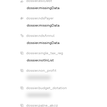
dossier.esvDebt
dossier.missingData
dossier.ndsPayer
dossier.missingData
dossier.ndsAnnul
dossier.missingData
dossier.single_tax_reg
dossier.notInList
dossier.non_profit
XXXXXXXXXX
dossier.budget_dotation
XXXXXXXXXX
dossier.palne_akciz