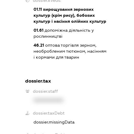
dossier.kveds:
01.11
вирощування зернових
культур (крім рису), бобових
культур і насіння олійних культур
01.61
допоміжна діяльність у
рослинництві
46.21
оптова торгівля зерном,
необробленим тютюном, насінням
і кормами для тварин
dossier.tax
dossier.staff
XXXXXXXXXX
dossier.taxDebt
dossier.missingData