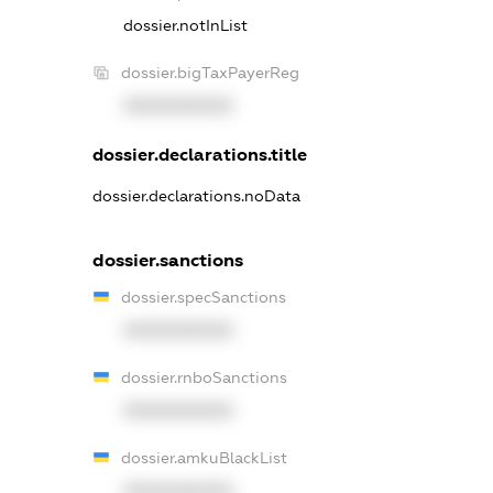
dossier.notInList
dossier.bigTaxPayerReg
XXXXXXXXXX
dossier.declarations.title
dossier.declarations.noData
dossier.sanctions
dossier.specSanctions
XXXXXXXXXX
dossier.rnboSanctions
XXXXXXXXXX
dossier.amkuBlackList
XXXXXXXXXX