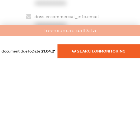
XXXXXXXXXX
dossier.commercial_info.email
XXXXXXXXXX
freemium.actualData
dossier.commercial_info.website
XXXXXXXXXX
document.dueToDate
21.04.21
SEARCH.ONMONITORING
dossier.commercial_info.activity
XXXXXXXXXX
freemium.exampleText_1
freemium.exampleText_2
freemium.anonymousPerSearch2
FREEMIUM.DETAILS
FREEMIUM.REGISTER