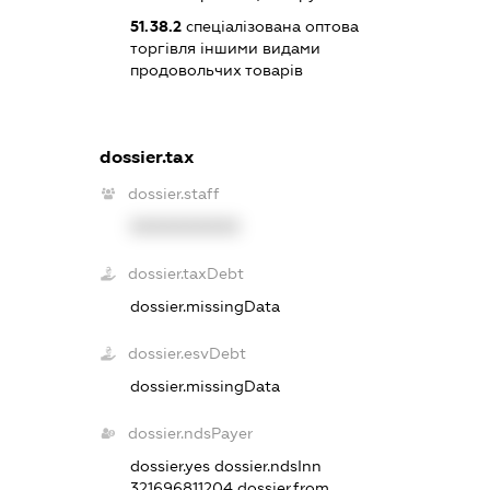
51.38.2
спеціалізована оптова
торгівля іншими видами
продовольчих товарів
dossier.tax
dossier.staff
XXXXXXXXXX
dossier.taxDebt
dossier.missingData
dossier.esvDebt
dossier.missingData
dossier.ndsPayer
dossier.yes
dossier.ndsInn
321696811204
dossier.from