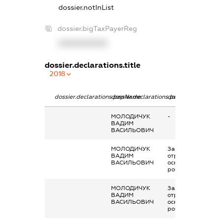
dossier.notInList
dossier.bigTaxPayerReg
XXXXXXXXXX
dossier.declarations.title
2018
dossier.declarations.pepName
dossier.declarations.personName
dossier.declaratio
МОЛОДИЧУК
-
ВАДИМ
ВАСИЛЬОВИЧ
МОЛОДИЧУК
Заробітна плата
ВАДИМ
отримана за
ВАСИЛЬОВИЧ
основним місцем
роботи
МОЛОДИЧУК
Заробітна плата
ВАДИМ
отримана за
ВАСИЛЬОВИЧ
основним місцем
роботи