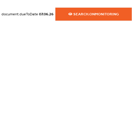
dossier.commercial_info.website
document.dueToDate
07.06.26
SEARCH.ONMONITORING
XXXXXXXXXX
dossier.commercial_info.activity
XXXXXXXXXX
freemium.exampleText_1
freemium.exampleText_2
freemium.anonymousPerSearch2
FREEMIUM.DETAILS
FREEMIUM.REGISTER