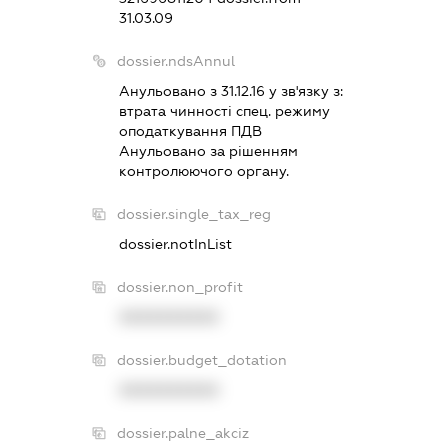
31.03.09
dossier.ndsAnnul
Анульовано з 31.12.16 у зв'язку з:
втрата чинностi спец. режиму
оподаткування ПДВ
Анульовано за рiшенням
контролюючого органу.
dossier.single_tax_reg
dossier.notInList
dossier.non_profit
XXXXXXXXXX
dossier.budget_dotation
XXXXXXXXXX
dossier.palne_akciz