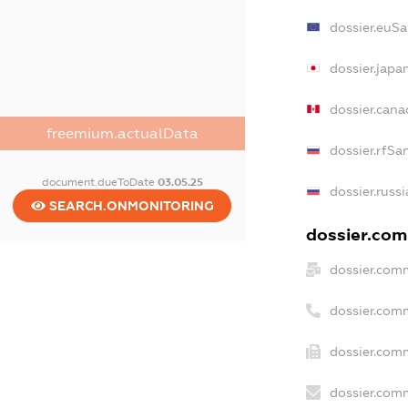
dossier.euSa
dossier.japa
dossier.can
freemium.actualData
dossier.rfSa
document.dueToDate
03.05.25
dossier.russ
SEARCH.ONMONITORING
dossier.comm
dossier.com
dossier.com
dossier.comm
dossier.comm