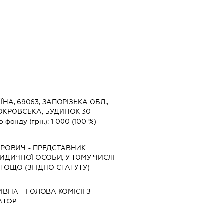
ЇНА, 69063, ЗАПОРІЗЬКА ОБЛ.,
ОКРОВСЬКА, БУДИНОК 30
о фонду (грн.):
1 000
(100 %)
ИРОВИЧ
-
ПРЕДСТАВНИК
РИДИЧНОЇ ОСОБИ, У ТОМУ ЧИСЛІ
ТОЩО (ЗГІДНО СТАТУТУ)
ІВНА
-
ГОЛОВА КОМІСІЇ З
АТОР