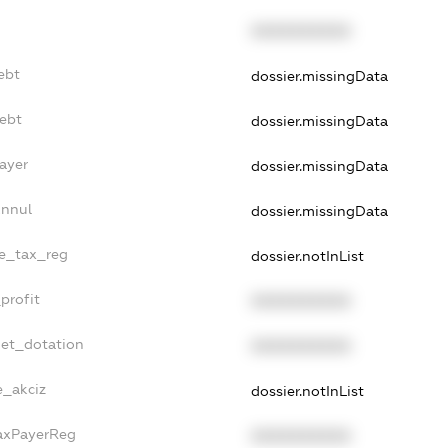
XXXXXXXXXX
ebt
dossier.missingData
Debt
dossier.missingData
ayer
dossier.missingData
Annul
dossier.missingData
le_tax_reg
dossier.notInList
profit
XXXXXXXXXX
get_dotation
XXXXXXXXXX
e_akciz
dossier.notInList
TaxPayerReg
XXXXXXXXXX