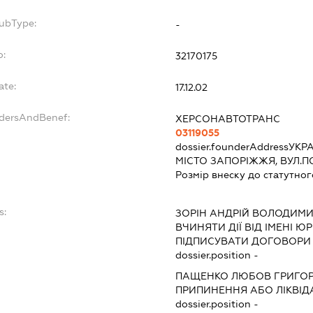
SubType:
-
o:
32170175
ate:
17.12.02
ndersAndBenef:
ХЕРСОНАВТОТРАНС
03119055
dossier.founderAddress
УКРА
МІСТО ЗАПОРІЖЖЯ, ВУЛ.П
Розмір внеску до статутног
s:
ЗОРІН АНДРІЙ ВОЛОДИМ
ВЧИНЯТИ ДІЇ ВІД ІМЕНІ Ю
ПІДПИСУВАТИ ДОГОВОРИ 
dossier.position -
ПАЩЕНКО ЛЮБОВ ГРИГОР
ПРИПИНЕННЯ АБО ЛІКВІД
dossier.position -