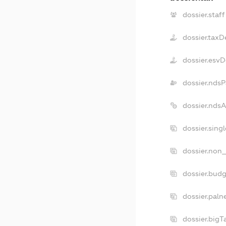
dossier.staff
dossier.taxD
dossier.esv
dossier.ndsP
dossier.nds
dossier.sing
dossier.non_
dossier.bud
dossier.paln
dossier.big