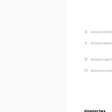
dossier.smid
dossier.addr
dossier.capit
dossier.kved
dossier.tax