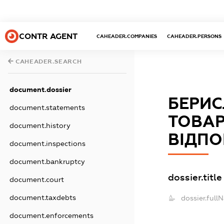
CONTR AGENT
CAHEADER.COMPANIES
CAHEADER.PERSONS
CAHEADER.SEARCH
document.dossier
БЕРИС
document.statements
ТОВА
document.history
ВІДПО
document.inspections
document.bankruptcy
dossier.title
document.court
document.taxdebts
dossier.full
document.enforcements