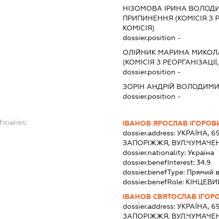
НІЗОМОВА ІРИНА ВОЛОД
ПРИПИНЕННЯ (КОМІСІЯ З Р
КОМІСІЯ)
dossier.position -
ОЛІЙНИК МАРИНА МИКОЛ
(КОМІСІЯ З РЕОРГАНІЗАЦІЇ
dossier.position -
ЗОРІН АНДРІЙ ВОЛОДИМ
dossier.position -
iciaries:
ІВАНОВ ЯРОСЛАВ ІГОРОВ
dossier.address:
УКРАЇНА, 6
ЗАПОРІЖЖЯ, ВУЛ.ЧУМАЧЕН
dossier.nationality:
Україна
dossier.benefInterest:
34.9
dossier.benefType:
Прямий в
dossier.benefRole:
КІНЦЕВИ
ІВАНОВ СВЯТОСЛАВ ІГОР
dossier.address:
УКРАЇНА, 6
ЗАПОРІЖЖЯ, ВУЛ.ЧУМАЧЕН