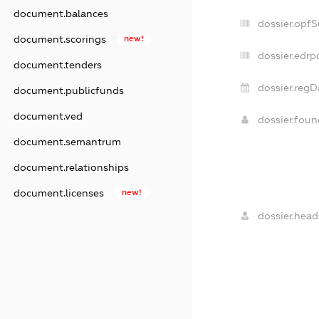
document.balances
dossier.opf
document.scorings
new!
dossier.edrp
document.tenders
dossier.regD
document.publicfunds
document.ved
dossier.fou
document.semantrum
document.relationships
document.licenses
new!
dossier.head