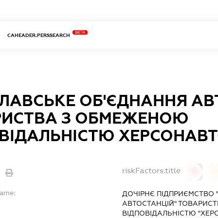
BETA
CAHEADER.PERSSEARCH
ЛАВСЬКЕ ОБ'ЄДНАННЯ АВ
РИСТВА З ОБМЕЖЕНОЮ
ВІДАЛЬНІСТЮ ХЕРСОНАВ
riskFactors.title
0
Name:
ДОЧІРНЄ ПІДПРИЄМСТВО 
АВТОСТАНЦІЙ" ТОВАРИС
ВІДПОВІДАЛЬНІСТЮ "ХЕР