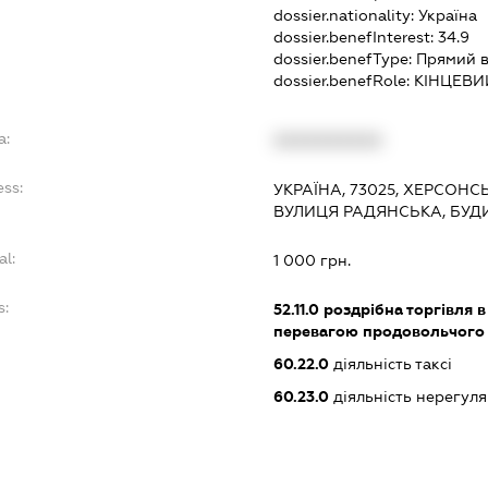
dossier.nationality:
Україна
dossier.benefInterest:
34.9
dossier.benefType:
Прямий в
dossier.benefRole:
КІНЦЕВИ
a:
XXXXXXXXXX
ess:
УКРАЇНА, 73025, ХЕРСОНС
ВУЛИЦЯ РАДЯНСЬКА, БУД
al:
1 000 грн.
s:
52.11.0
роздрібна торгівля в
перевагою продовольчого
60.22.0
діяльність таксі
60.23.0
діяльність нерегул