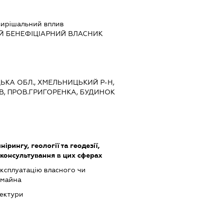
ирішальний вплив
Й БЕНЕФІЦІАРНИЙ ВЛАСНИК
ЦЬКА ОБЛ., ХМЕЛЬНИЦЬКИЙ Р-Н,
В, ПРОВ.ГРИГОРЕНКА, БУДИНОК
нірингу, геології та геодезії,
 консультування в цих сферах
ксплуатацію власного чи
 майна
тектури