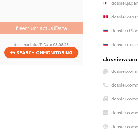
dossier.japa
dossier.can
freemium.actualData
dossier.rfSa
dossier.russi
document.dueToDate
05.08.23
SEARCH.ONMONITORING
dossier.comm
dossier.comm
dossier.com
dossier.comm
dossier.comm
dossier.comm