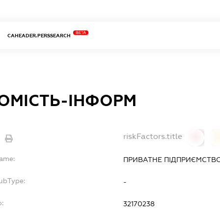
BETA
CAHEADER.PERSSEARCH
ОМІСТЬ-ІНФОРМ
riskFactors.title
0
Name:
ПРИВАТНЕ ПІДПРИЄМСТВО
ubType:
-
:
32170238