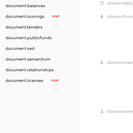
dossier.regD
document.balances
dossier.fou
document.scorings
new!
document.tenders
document.publicfunds
document.ved
document.semantrum
dossier.head
document.relationships
document.licenses
new!
dossier.benef