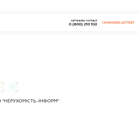
caHeader.contact
CAHEADER.GETTEST
0 (800) 210 102
0
0
 "НЕРУХОМІСТЬ-ІНФОРМ"