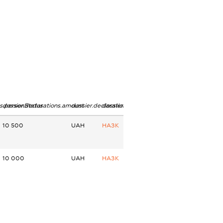
ns.personStatus
dossier.declarations.amount
dossier.declarations.currency
dossier.declarations.source
10 500
UAH
НАЗК
10 000
UAH
НАЗК