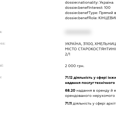
dossier.nationality:
Україна
dossier.benefInterest:
100
dossier.benefType:
Прямий в
dossier.benefRole:
КІНЦЕВИ
a:
XXXXXXXXXX
ss:
УКРАЇНА, 31100, ХМЕЛЬНИ
МІСТО СТАРОКОСТЯНТИНІ
2/1
al:
2 000 грн.
:
71.12
діяльність у сфері інжи
надання послуг технічного
68.20
надання в оренду й е
орендованого нерухомого
71.11
діяльність у сфері архі