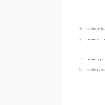
dossier.smid
dossier.addre
dossier.capit
dossier.kveds