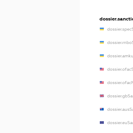
dossier.sancti
dossier.spec
dossier.rnbo
dossier.amku
dossier.ofac
dossier.ofa
dossier.gbSa
dossier.ausS
dossier.euSa