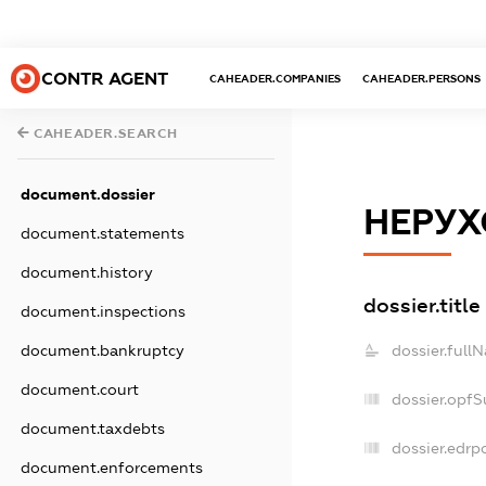
CONTR AGENT
CAHEADER.COMPANIES
CAHEADER.PERSONS
CAHEADER.SEARCH
document.dossier
НЕРУХ
document.statements
document.history
dossier.title
document.inspections
dossier.full
document.bankruptcy
document.court
dossier.opfS
document.taxdebts
dossier.edrpo
document.enforcements