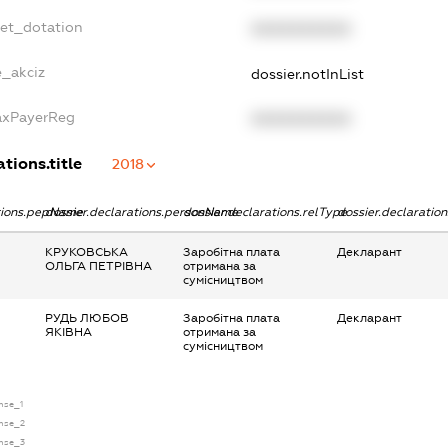
get_dotation
XXXXXXXXXX
e_akciz
dossier.notInList
TaxPayerReg
XXXXXXXXXX
tions.title
2018
ations.pepName
dossier.declarations.personName
dossier.declarations.relType
dossier.declaratio
КРУКОВСЬКА
Заробітна плата
Декларант
ОЛЬГА ПЕТРІВНА
отримана за
сумісництвом
РУДЬ ЛЮБОВ
Заробітна плата
Декларант
ЯКІВНА
отримана за
сумісництвом
ense_1
ense_2
ense_3