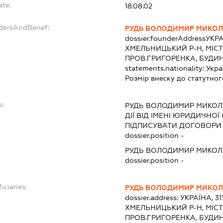
ate:
18.08.02
ndersAndBenef:
РУДЬ ВОЛОДИМИР МИКО
dossier.founderAddress
УКРА
ХМЕЛЬНИЦЬКИЙ Р-Н, МІС
ПРОВ.ГРИГОРЕНКА, БУДИН
statements.nationality:
Укра
Розмір внеску до статутног
s:
РУДЬ ВОЛОДИМИР МИКО
ДІЇ ВІД ІМЕНІ ЮРИДИЧНОЇ
ПІДПИСУВАТИ ДОГОВОРИ 
dossier.position -
РУДЬ ВОЛОДИМИР МИКО
dossier.position -
iciaries:
РУДЬ ВОЛОДИМИР МИКО
dossier.address:
УКРАЇНА, 3
ХМЕЛЬНИЦЬКИЙ Р-Н, МІС
ПРОВ.ГРИГОРЕНКА, БУДИН