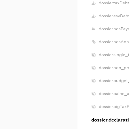
dossier.taxDeb
dossier.esvDeb
dossier.ndsPay
dossier.ndsAnn
dossier.single
dossier.non_pr
dossier.budget
dossier.palne_a
dossier.bigTax
dossier.declarati