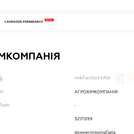
BETA
CAHEADER.PERSSEARCH
ІМКОМПАНІЯ
riskFactors.title
0
0
e:
АГРОХІМКОМПАНІЯ
Type:
-
32171399
dossier.missingData