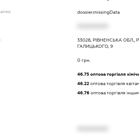
aries:
dossier.missingData
XXXXXXXXXX
:
33028, РІВНЕНСЬКА ОБЛ.,
ГАЛИЦЬКОГО, 9
0 грн.
46.75
оптова торгівля хімі
46.22
оптова торгівля квіта
46.76
оптова торгівля інш
XXXXXXXXXX