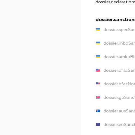
dossier.declaratio
dossier.sanction
dossier.specSa
dossier.rnboSa
dossier.amkuBl
dossier.ofacSa
dossier.ofacN
dossier.gbSanc
dossier.ausSan
dossier.euSanc