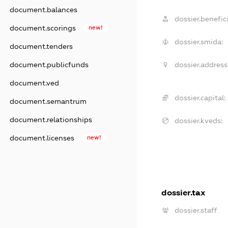
document.balances
dossier.benefici
document.scorings
new!
dossier.smida:
document.tenders
document.publicfunds
dossier.address
document.ved
dossier.capital:
document.semantrum
document.relationships
dossier.kveds:
document.licenses
new!
dossier.tax
dossier.staff