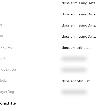
t
dossier.missingData
t
dossier.missingData
er
dossier.missingData
ul
dossier.missingData
_tax_reg
dossier.notInList
ofit
XXXXXXXXXX
_dotation
XXXXXXXXXX
kciz
dossier.notInList
PayerReg
XXXXXXXXXX
ons.title