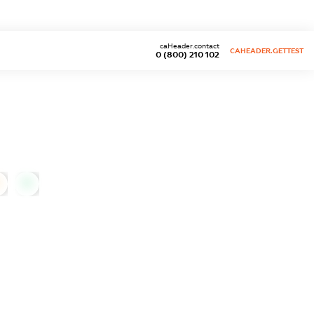
caHeader.contact
CAHEADER.GETTEST
0 (800) 210 102
0