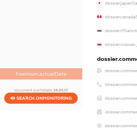
dossier.japanS
dossier.canada
dossier.rfSanct
dossier.russian
dossier.commer
dossier.commer
freemium.actualData
dossier.commer
document.dueToDate
24.03.17
SEARCH.ONMONITORING
dossier.commer
dossier.commer
dossier.commer