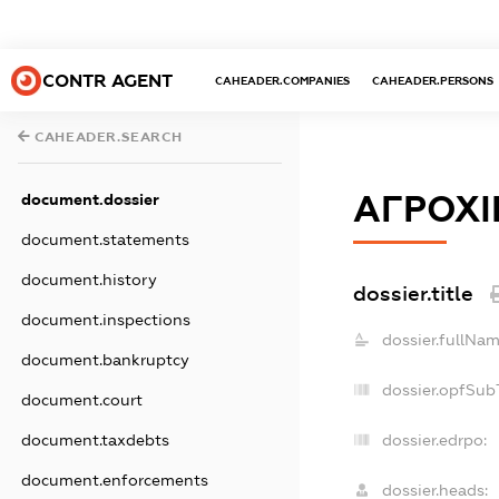
CONTR AGENT
CAHEADER.COMPANIES
CAHEADER.PERSONS
CAHEADER.SEARCH
АГРОХ
document.dossier
document.statements
document.history
dossier.title
document.inspections
dossier.fullNam
document.bankruptcy
dossier.opfSub
document.court
document.taxdebts
dossier.edrpo:
document.enforcements
dossier.heads: