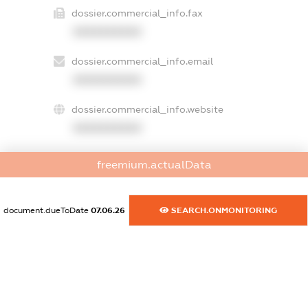
dossier.commercial_info.fax
XXXXXXXXXX
dossier.commercial_info.email
XXXXXXXXXX
dossier.commercial_info.website
XXXXXXXXXX
dossier.commercial_info.activity
freemium.actualData
XXXXXXXXXX
document.dueToDate
07.06.26
SEARCH.ONMONITORING
freemium.exampleText_1
freemium.exampleText_2
freemium.anonymousPerSearch2
FREEMIUM.DETAILS
FREEMIUM.REGISTER