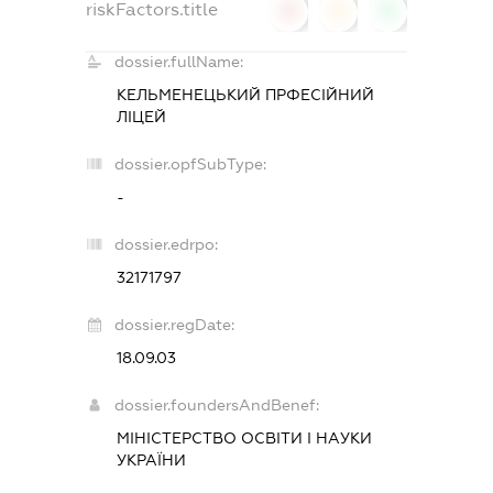
riskFactors.title
0
0
0
dossier.fullName:
КЕЛЬМЕНЕЦЬКИЙ ПРФЕСІЙНИЙ
ЛІЦЕЙ
dossier.opfSubType:
-
dossier.edrpo:
32171797
dossier.regDate:
18.09.03
dossier.foundersAndBenef:
МІНІСТЕРСТВО ОСВІТИ І НАУКИ
УКРАЇНИ