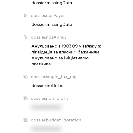
dossier.missingData
dossier.ndsPayer
dossier.missingData
dossier.ndsAnnul
Анульовано з 19.03.09 у зв'язку з:
лiквiдацiя за власним бажанням
Анульовано за iнiцiативою
платника.
dossier.single_tax_reg
dossier.notInList
dossier.non_profit
XXXXXXXXXX
dossier.budget_dotation
XXXXXXXXXX