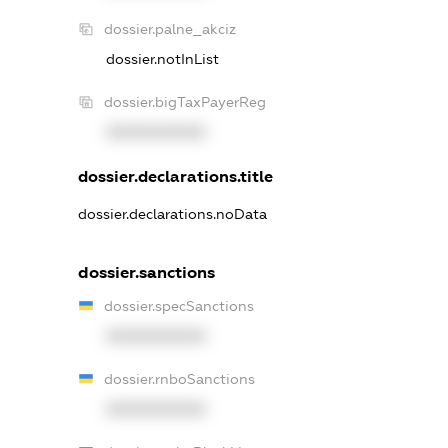
dossier.palne_akciz
dossier.notInList
dossier.bigTaxPayerReg
XXXXXXXXXX
dossier.declarations.title
dossier.declarations.noData
dossier.sanctions
dossier.specSanctions
XXXXXXXXXX
dossier.rnboSanctions
XXXXXXXXXX