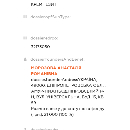
КРЕМНЕЗИТ
dossier.opfSubType:
-
dossier.edrpo:
32173050
dossier.foundersAndBenef:
МОРОЗОВА АНАСТАСІЯ
РОМАНІВНА
dossier.founderAddress
УКРАЇНА,
49000, ДНIПРОПЕТРОВСЬКА ОБЛ., ,
АМУР-НИЖНЬОДНІПРОВСЬКИЙ Р-
Н, ВУЛ. УНІВЕРСАЛЬНА, БУД. 13, КВ.
59
Розмір внеску до статутного фонду
(грн.):
21 000
(100 %)
dossier.heads: