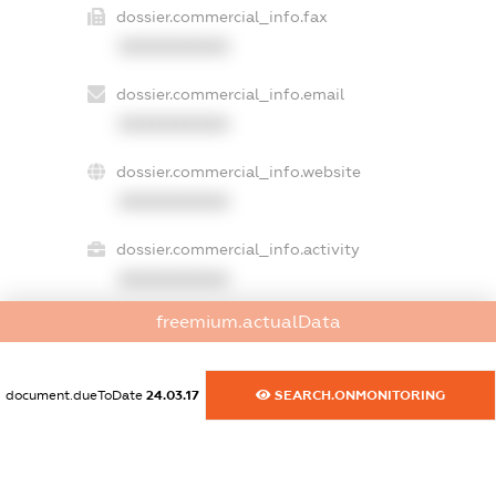
dossier.commercial_info.fax
XXXXXXXXXX
dossier.commercial_info.email
XXXXXXXXXX
dossier.commercial_info.website
XXXXXXXXXX
dossier.commercial_info.activity
XXXXXXXXXX
freemium.actualData
freemium.exampleText_1
freemium.exampleText_2
document.dueToDate
24.03.17
SEARCH.ONMONITORING
freemium.anonymousPerSearch2
FREEMIUM.DETAILS
FREEMIUM.REGISTER