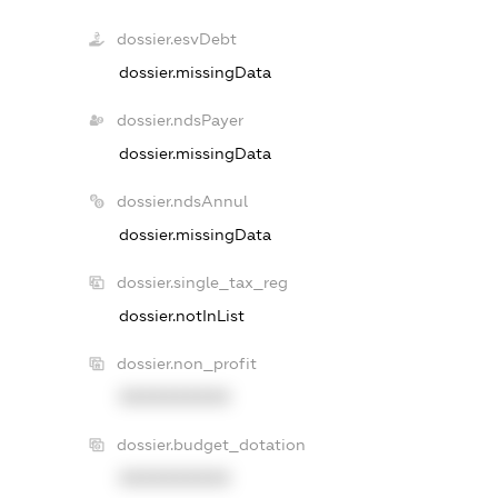
dossier.esvDebt
dossier.missingData
dossier.ndsPayer
dossier.missingData
dossier.ndsAnnul
dossier.missingData
dossier.single_tax_reg
dossier.notInList
dossier.non_profit
XXXXXXXXXX
dossier.budget_dotation
XXXXXXXXXX