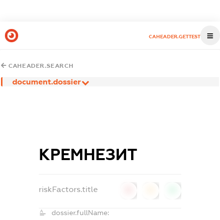
CAHEADER.GETTEST
CAHEADER.SEARCH
document.dossier
КРЕМНЕЗИТ
riskFactors.title
0
0
0
dossier.fullName: