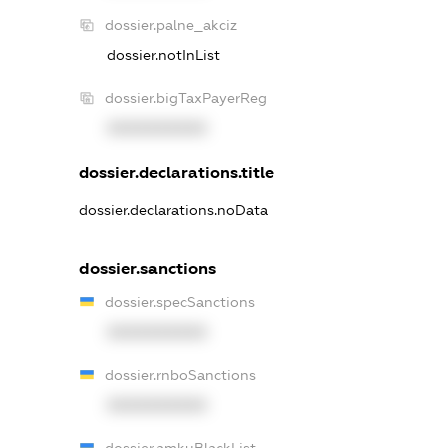
dossier.palne_akciz
dossier.notInList
dossier.bigTaxPayerReg
XXXXXXXXXX
dossier.declarations.title
dossier.declarations.noData
dossier.sanctions
dossier.specSanctions
XXXXXXXXXX
dossier.rnboSanctions
XXXXXXXXXX