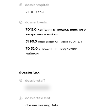
dossier.capital:
21 000 грн.
dossier.kveds:
70.12.0
купівля та продаж власного
нерухомого майна
51.90.0
інші види оптової торгівлі
70.32.0
управління нерухомим
майном
dossier.tax
dossier.staff
XXXXXXXXXX
dossier.taxDebt
dossier.missingData