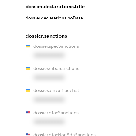
dossier.declarations.title
dossier.declarations.noData
dossier.sanctions
dossier.specSanctions
XXXXXXXXXX
dossier.rnboSanctions
XXXXXXXXXX
dossier.amkuBlackList
XXXXXXXXXX
dossier.ofacSanctions
XXXXXXXXXX
dossier.ofacNonSdnSanctions