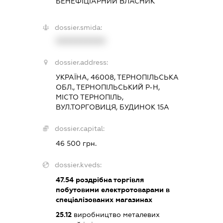
БЕНЕФІЦІАРНИЙ ВЛАСНИК
dossier.smida:
XXXXXXXXXX
dossier.address:
УКРАЇНА, 46008, ТЕРНОПІЛЬСЬКА
ОБЛ., ТЕРНОПІЛЬСЬКИЙ Р-Н,
МІСТО ТЕРНОПІЛЬ,
ВУЛ.ТОРГОВИЦЯ, БУДИНОК 15А
dossier.capital:
46 500 грн.
dossier.kveds:
47.54
роздрібна торгівля
побутовими електротоварами в
спеціалізованих магазинах
25.12
виробництво металевих