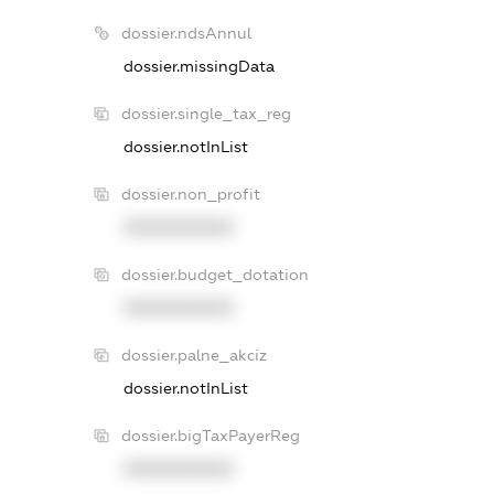
dossier.ndsAnnul
dossier.missingData
dossier.single_tax_reg
dossier.notInList
dossier.non_profit
XXXXXXXXXX
dossier.budget_dotation
XXXXXXXXXX
dossier.palne_akciz
dossier.notInList
dossier.bigTaxPayerReg
XXXXXXXXXX