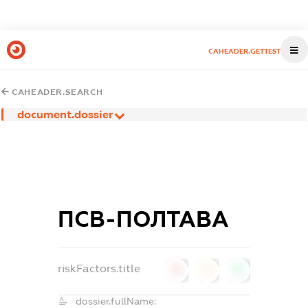
CAHEADER.GETTEST
CAHEADER.SEARCH
document.dossier
ПСВ-ПОЛТАВА
riskFactors.title
0
0
0
dossier.fullName: