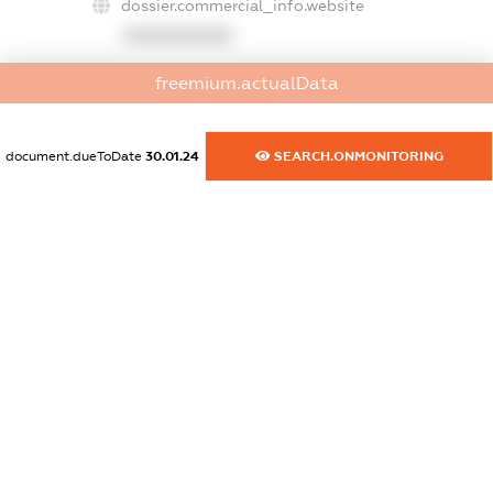
dossier.commercial_info.website
XXXXXXXXXX
dossier.commercial_info.activity
freemium.actualData
XXXXXXXXXX
document.dueToDate
30.01.24
SEARCH.ONMONITORING
freemium.exampleText_1
freemium.exampleText_2
freemium.anonymousPerSearch2
FREEMIUM.DETAILS
FREEMIUM.REGISTER