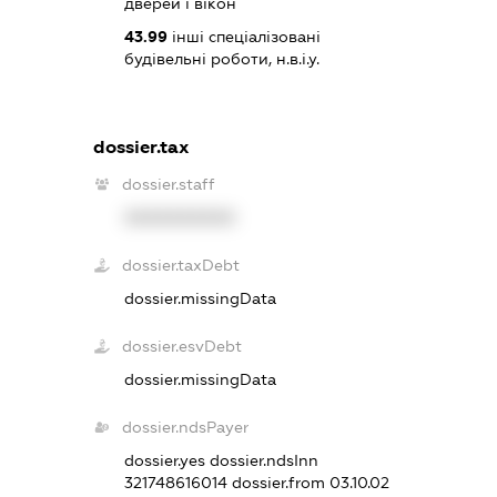
дверей і вікон
43.99
інші спеціалізовані
будівельні роботи, н.в.і.у.
dossier.tax
dossier.staff
XXXXXXXXXX
dossier.taxDebt
dossier.missingData
dossier.esvDebt
dossier.missingData
dossier.ndsPayer
dossier.yes
dossier.ndsInn
321748616014
dossier.from 03.10.02