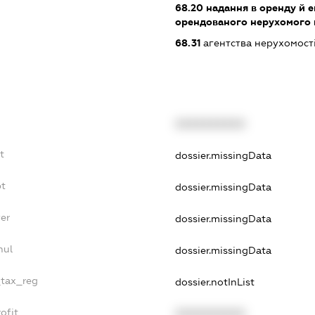
68.20
надання в оренду й е
орендованого нерухомого
68.31
агентства нерухомост
XXXXXXXXXX
t
dossier.missingData
bt
dossier.missingData
er
dossier.missingData
nul
dossier.missingData
_tax_reg
dossier.notInList
ofit
XXXXXXXXXX