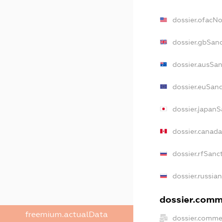
dossier.ofacN
dossier.gbSan
dossier.ausSan
dossier.euSanc
dossier.japanS
dossier.canad
dossier.rfSanc
dossier.russia
dossier.comme
freemium.actualData
dossier.comme