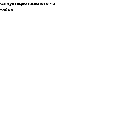
ксплуатацію власного чи
 майна
і