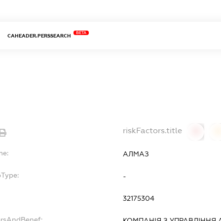
BETA
CAHEADER.PERSSEARCH
riskFactors.title
0
0
me:
АЛМАЗ
bType:
-
32175304
ersAndBenef:
КОМПАНІЯ З УПРАВЛІННЯ 