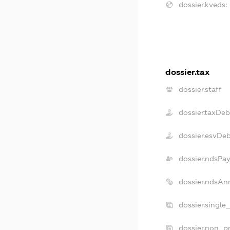
dossier.kveds:
dossier.tax
dossier.staff
dossier.taxDeb
dossier.esvDe
dossier.ndsPay
dossier.ndsAn
dossier.single
dossier.non_pr