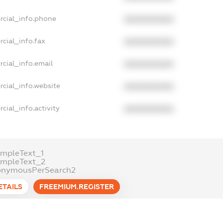
rcial_info.phone
XXXXXXXXXX
cial_info.fax
XXXXXXXXXX
cial_info.email
XXXXXXXXXX
cial_info.website
XXXXXXXXXX
cial_info.activity
XXXXXXXXXX
mpleText_1
ampleText_2
onymousPerSearch2
ETAILS
FREEMIUM.REGISTER