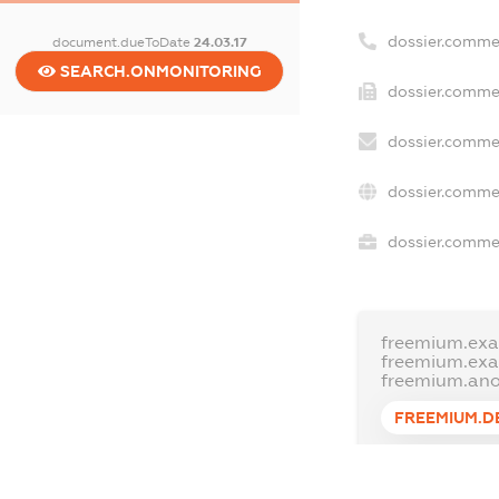
dossier.comme
document.dueToDate
24.03.17
SEARCH.ONMONITORING
dossier.commer
dossier.commer
dossier.commer
dossier.commer
freemium.exa
freemium.ex
freemium.an
FREEMIUM.D