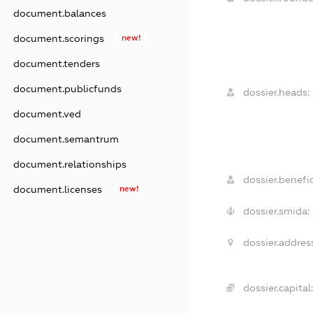
document.balances
document.scorings
new!
document.tenders
document.publicfunds
dossier.heads:
document.ved
document.semantrum
document.relationships
dossier.benefic
document.licenses
new!
dossier.smida:
dossier.address
dossier.capital: