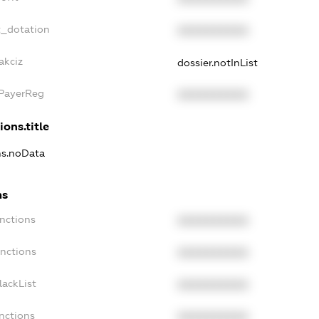
t_dotation
XXXXXXXXXX
akciz
dossier.notInList
xPayerReg
XXXXXXXXXX
ions.title
ns.noData
ns
nctions
XXXXXXXXXX
anctions
XXXXXXXXXX
lackList
XXXXXXXXXX
nctions
XXXXXXXXXX