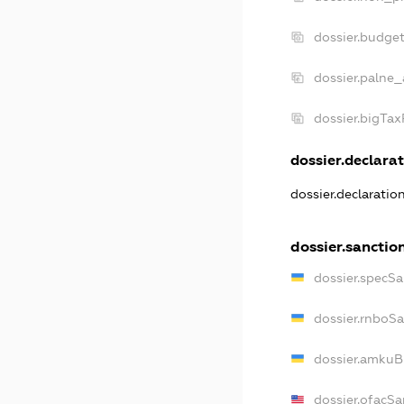
dossier.budge
dossier.palne_
dossier.bigTa
dossier.declarat
dossier.declaratio
dossier.sanctio
dossier.specSa
dossier.rnboS
dossier.amkuB
dossier.ofacSa