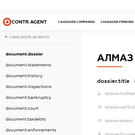
CONTR AGENT
CAHEADER.COMPANIES
CAHEADER.PERSONS
CAHEADER.SEARCH
document.dossier
АЛМАЗ
document.statements
document.history
dossier.title
document.inspections
dossier.fullNa
document.bankruptcy
dossier.opfSu
document.court
document.taxdebts
dossier.edrpo:
document.enforcements
dossier.found