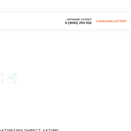
caHeader.contact
CAHEADER.GETTEST
0 (800) 210 102
0
АКТИВАМИ "ІНВЕСТ-АКТИВ"