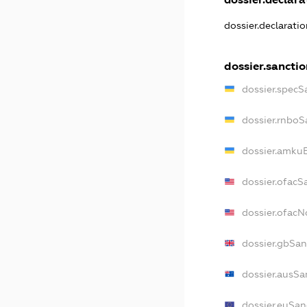
dossier.declarati
dossier.sanctio
dossier.specS
dossier.rnboS
dossier.amkuB
dossier.ofacS
dossier.ofac
dossier.gbSan
dossier.ausSa
dossier.euSan