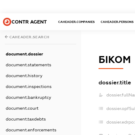
CONTR AGENT
CAHEADER.COMPANIES
CAHEADER.PERSONS
CAHEADER.SEARCH
document.dossier
БІКОМ
document.statements
document.history
dossier.title
document.inspections
dossier.fullN
document.bankruptcy
document.court
dossier.opfSu
document.taxdebts
dossier.edrpo:
document.enforcements