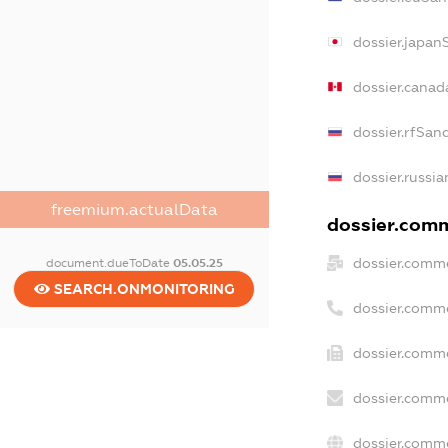
dossier.japan
dossier.canad
dossier.rfSan
dossier.russia
freemium.actualData
dossier.comme
dossier.comme
document.dueToDate
05.05.25
SEARCH.ONMONITORING
dossier.comm
dossier.comme
dossier.comme
dossier.comme