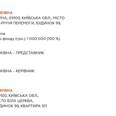
ЯКІВНА
ЇНА, 09100, КИЇВСЬКА ОБЛ., МІСТО
-РІЧЧЯ ПЕРЕМОГИ, БУДИНОК 99,
їна
о фонду (грн.):
1 000 000
(100 %)
ЯКІВНА
-
ПРЕДСТАВНИК
ЯКІВНА
-
КЕРІВНИК
ЯКІВНА
100, КИЇВСЬКА ОБЛ.,
СТО БІЛА ЦЕРКВА,
ДИНОК 99, КВАРТИРА 101