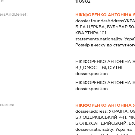
te:
11.09.02
dersAndBenef:
НІКІФОРЕНКО АНТОНІНА 
dossier.founderAddress
УКРА
БІЛА ЦЕРКВА, БУЛЬВАР 50
КВАРТИРА 101
statements.nationality:
Укра
Розмір внеску до статутног
НІКІФОРЕНКО АНТОНІНА 
ВІДОМОСТІ ВІДСУТНІ
dossier.position -
НІКІФОРЕНКО АНТОНІНА 
dossier.position -
ciaries:
НІКІФОРЕНКО АНТОНІНА 
dossier.address:
УКРАЇНА, 09
БІЛОЦЕРКІВСЬКИЙ Р-Н, МІ
Б.ОЛЕКСАНДРІЙСЬКИЙ, БУ
dossier.nationality:
Україна