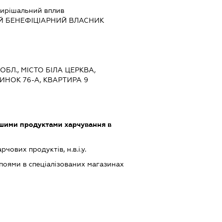
ирішальний вплив
Й БЕНЕФІЦІАРНИЙ ВЛАСНИК
 ОБЛ., МІСТО БІЛА ЦЕРКВА,
ИНОК 76-А, КВАРТИРА 9
ншими продуктами харчування в
ових продуктів, н.в.і.у.
поями в спеціалізованих магазинах