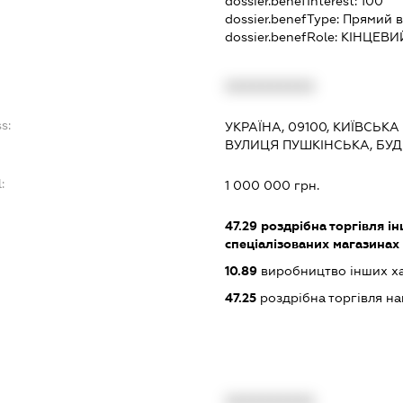
dossier.benefInterest:
100
dossier.benefType:
Прямий в
dossier.benefRole:
КІНЦЕВИ
XXXXXXXXXX
s:
УКРАЇНА, 09100, КИЇВСЬКА
ВУЛИЦЯ ПУШКІНСЬКА, БУД
:
1 000 000 грн.
47.29
роздрібна торгівля і
спеціалізованих магазинах
10.89
виробництво інших харч
47.25
роздрібна торгівля на
XXXXXXXXXX