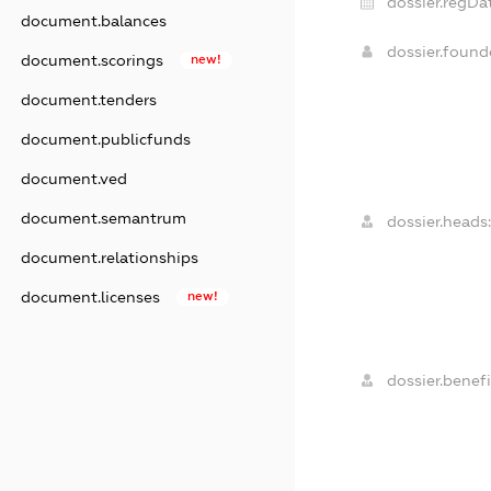
dossier.regDa
document.balances
dossier.foun
document.scorings
new!
document.tenders
document.publicfunds
document.ved
document.semantrum
dossier.heads:
document.relationships
document.licenses
new!
dossier.benefi