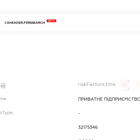
BETA
CAHEADER.PERSSEARCH
riskFactors.title
0
ame:
ПРИВАТНЕ ПІДПРИЄМСТВО 
bType:
-
32175346