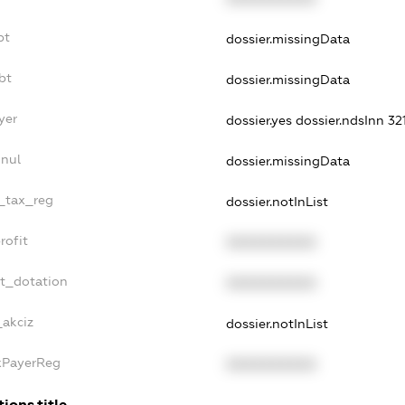
bt
dossier.missingData
bt
dossier.missingData
yer
dossier.yes
dossier.ndsInn 3
nnul
dossier.missingData
e_tax_reg
dossier.notInList
rofit
XXXXXXXXXX
et_dotation
XXXXXXXXXX
_akciz
dossier.notInList
axPayerReg
XXXXXXXXXX
ions.title