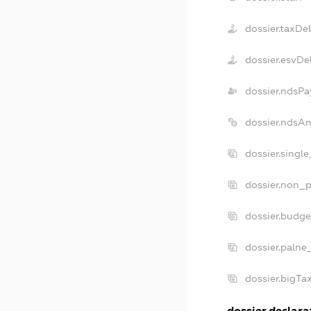
dossier.taxDe
dossier.esvDe
dossier.ndsPa
dossier.ndsA
dossier.singl
dossier.non_p
dossier.budg
dossier.palne
dossier.bigT
dossier.declarat