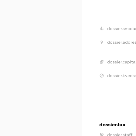
dossier.smida:
dossier.addres
dossier.capital
dossier.kveds:
dossier.tax
dossier.staff