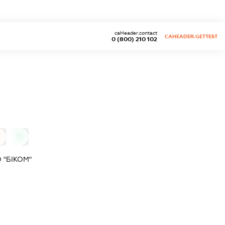
caHeader.contact
CAHEADER.GETTEST
0 (800) 210 102
0
0
"БІКОМ"