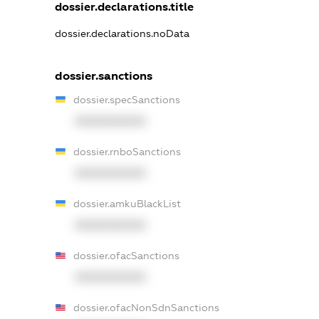
dossier.declarations.title
dossier.declarations.noData
dossier.sanctions
dossier.specSanctions
XXXXXXXXXX
dossier.rnboSanctions
XXXXXXXXXX
dossier.amkuBlackList
XXXXXXXXXX
dossier.ofacSanctions
XXXXXXXXXX
dossier.ofacNonSdnSanctions