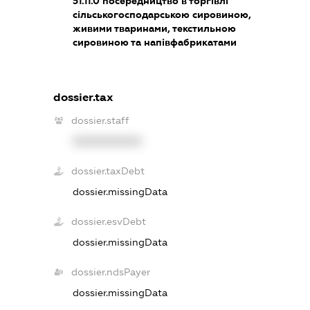
51.11.0
посередництво в торгівлі
сільськогосподарською сировиною,
живими тваринами, текстильною
сировиною та напівфабрикатами
dossier.tax
dossier.staff
XXXXXXXXXX
dossier.taxDebt
dossier.missingData
dossier.esvDebt
dossier.missingData
dossier.ndsPayer
dossier.missingData