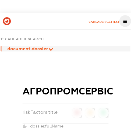
CAHEADER.GETTEST
CAHEADER.SEARCH
document.dossier
АГРОПРОМСЕРВІС
riskFactors.title
0
0
0
dossier.fullName: