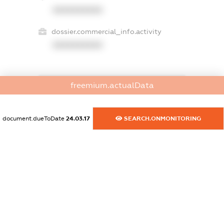
XXXXXXXXXX
dossier.commercial_info.activity
XXXXXXXXXX
freemium.actualData
freemium.exampleText_1
freemium.exampleText_2
freemium.anonymousPerSearch2
document.dueToDate
24.03.17
SEARCH.ONMONITORING
FREEMIUM.DETAILS
FREEMIUM.REGISTER