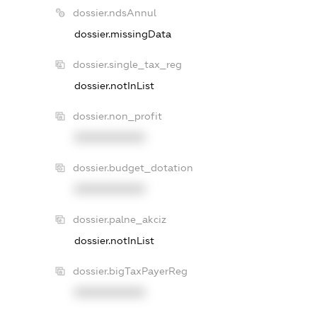
dossier.ndsAnnul
dossier.missingData
dossier.single_tax_reg
dossier.notInList
dossier.non_profit
XXXXXXXXXX
dossier.budget_dotation
XXXXXXXXXX
dossier.palne_akciz
dossier.notInList
dossier.bigTaxPayerReg
XXXXXXXXXX