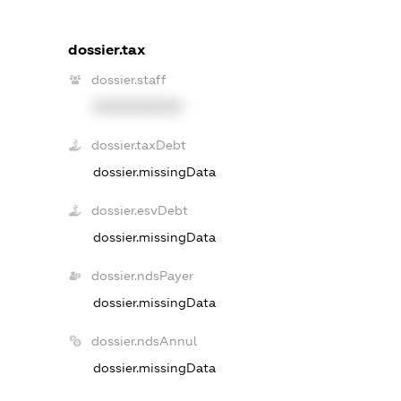
dossier.tax
dossier.staff
XXXXXXXXXX
dossier.taxDebt
dossier.missingData
dossier.esvDebt
dossier.missingData
dossier.ndsPayer
dossier.missingData
dossier.ndsAnnul
dossier.missingData