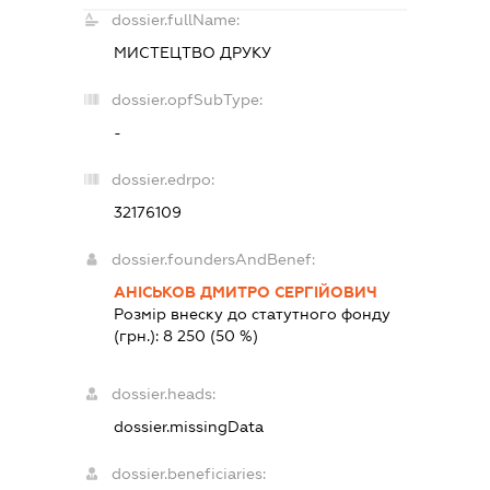
dossier.fullName:
МИСТЕЦТВО ДРУКУ
dossier.opfSubType:
-
dossier.edrpo:
32176109
dossier.foundersAndBenef:
АНІСЬКОВ ДМИТРО СЕРГІЙОВИЧ
Розмір внеску до статутного фонду
(грн.):
8 250
(50 %)
dossier.heads:
dossier.missingData
dossier.beneficiaries: