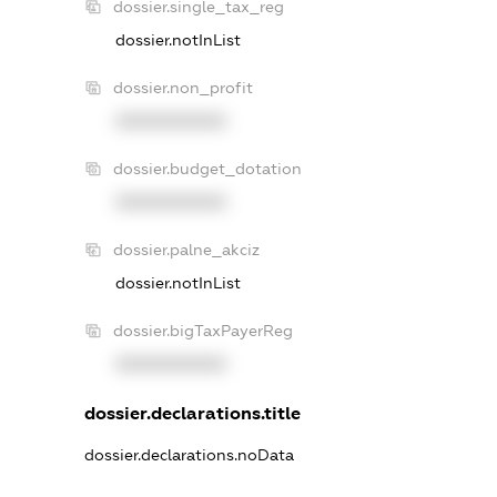
dossier.single_tax_reg
dossier.notInList
dossier.non_profit
XXXXXXXXXX
dossier.budget_dotation
XXXXXXXXXX
dossier.palne_akciz
dossier.notInList
dossier.bigTaxPayerReg
XXXXXXXXXX
dossier.declarations.title
dossier.declarations.noData