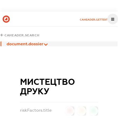
CAHEADER.GETTEST
CAHEADER.SEARCH
document.dossier
МИСТЕЦТВО
ДРУКУ
riskFactors.title
0
0
0