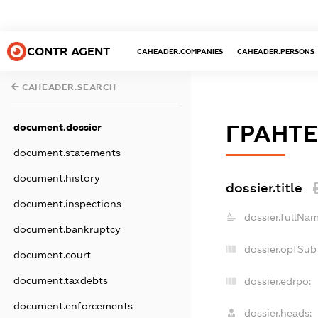
CONTR AGENT
CAHEADER.COMPANIES
CAHEADER.PERSONS
CAHEADER.SEARCH
ГРАНТЕ
document.dossier
document.statements
document.history
dossier.title
document.inspections
dossier.fullNam
document.bankruptcy
dossier.opfSub
document.court
document.taxdebts
dossier.edrpo:
document.enforcements
dossier.heads: