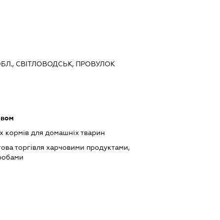
ОБЛ., СВІТЛОВОДСЬК, ПРОВУЛОК
ивом
 кормів для домашніх тварин
това торгівля харчовими продуктами,
робами