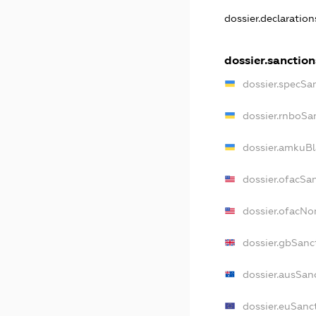
dossier.declaratio
dossier.sanction
dossier.specSa
dossier.rnboSa
dossier.amkuBl
dossier.ofacSa
dossier.ofacN
dossier.gbSanc
dossier.ausSan
dossier.euSanc