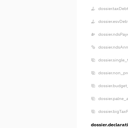
dossier.taxDeb
dossier.esvDeb
dossier.ndsPay
dossier.ndsAnn
dossier.single
dossier.non_pr
dossier.budget
dossier.palne_
dossier.bigTax
dossier.declarati