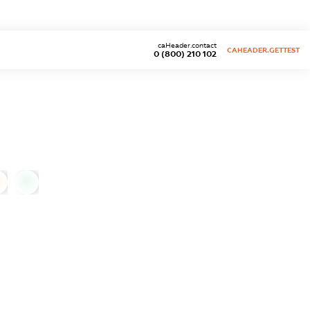
caHeader.contact
CAHEADER.GETTEST
0 (800) 210 102
0