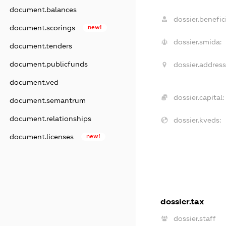
document.balances
dossier.benefici
document.scorings
new!
dossier.smida:
document.tenders
document.publicfunds
dossier.address
document.ved
dossier.capital:
document.semantrum
document.relationships
dossier.kveds:
document.licenses
new!
dossier.tax
dossier.staff