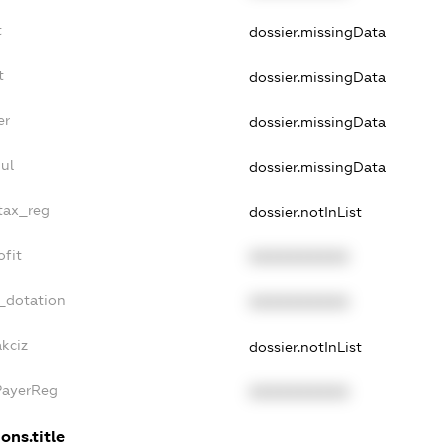
t
dossier.missingData
t
dossier.missingData
er
dossier.missingData
ul
dossier.missingData
_tax_reg
dossier.notInList
ofit
XXXXXXXXXX
_dotation
XXXXXXXXXX
akciz
dossier.notInList
PayerReg
XXXXXXXXXX
ons.title