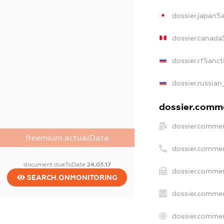
dossier.japanS
dossier.canada
dossier.rfSanct
dossier.russian
dossier.comme
dossier.commer
freemium.actualData
dossier.commer
document.dueToDate
24.03.17
dossier.commer
SEARCH.ONMONITORING
dossier.commer
dossier.commer