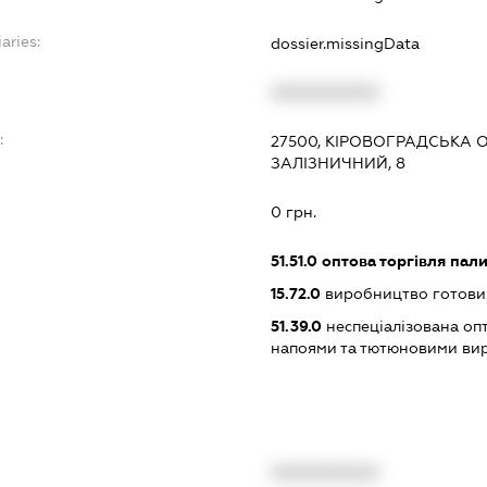
aries:
dossier.missingData
XXXXXXXXXX
:
27500, КІРОВОГРАДСЬКА 
ЗАЛІЗНИЧНИЙ, 8
0 грн.
51.51.0
оптова торгівля пал
15.72.0
виробництво готових
51.39.0
неспеціалізована оп
напоями та тютюновими ви
XXXXXXXXXX