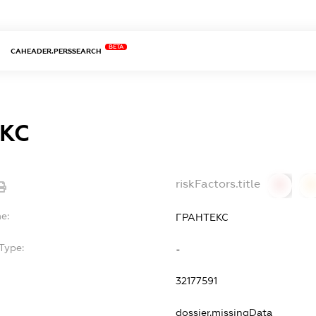
BETA
CAHEADER.PERSSEARCH
КС
riskFactors.title
0
0
e:
ГРАНТЕКС
Type:
-
32177591
dossier.missingData