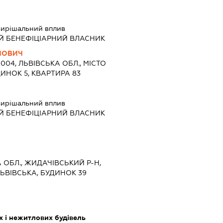
вирішальний вплив
Й БЕНЕФІЦІАРНИЙ ВЛАСНИК
ЙОВИЧ
9004, ЛЬВІВСЬКА ОБЛ., МІСТО
УДИНОК 5, КВАРТИРА 83
вирішальний вплив
Й БЕНЕФІЦІАРНИЙ ВЛАСНИК
А ОБЛ., ЖИДАЧІВСЬКИЙ Р-Н,
ЛЬВІВСЬКА, БУДИНОК 39
 і нежитлових будівель