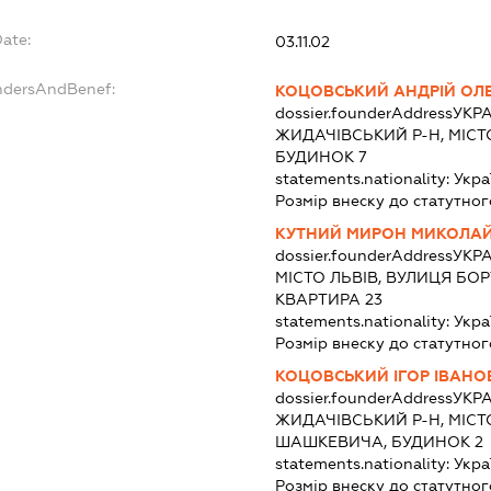
Date:
03.11.02
undersAndBenef:
КОЦОВСЬКИЙ АНДРІЙ ОЛ
dossier.founderAddress
УКРА
ЖИДАЧІВСЬКИЙ Р-Н, МІСТ
БУДИНОК 7
statements.nationality:
Укра
Розмір внеску до статутног
КУТНИЙ МИРОН МИКОЛА
dossier.founderAddress
УКРА
МІСТО ЛЬВІВ, ВУЛИЦЯ БО
КВАРТИРА 23
statements.nationality:
Укра
Розмір внеску до статутног
КОЦОВСЬКИЙ ІГОР ІВАНО
dossier.founderAddress
УКРА
ЖИДАЧІВСЬКИЙ Р-Н, МІСТ
ШАШКЕВИЧА, БУДИНОК 2
statements.nationality:
Укра
Розмір внеску до статутног