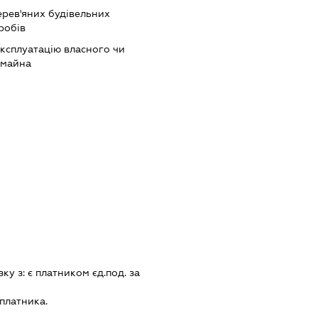
рев'яних будівельних
робів
ксплуатацію власного чи
 майна
зку з:
є платником єд.под. за
платника.