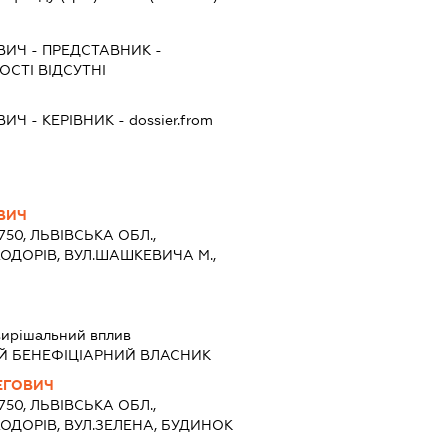
ВИЧ
-
ПРЕДСТАВНИК
-
СТІ ВІДСУТНІ
ВИЧ
-
КЕРІВНИК
- dossier.from
ВИЧ
1750, ЛЬВІВСЬКА ОБЛ.,
ХОДОРІВ, ВУЛ.ШАШКЕВИЧА М.,
вирішальний вплив
Й БЕНЕФІЦІАРНИЙ ВЛАСНИК
ЕГОВИЧ
1750, ЛЬВІВСЬКА ОБЛ.,
ХОДОРІВ, ВУЛ.ЗЕЛЕНА, БУДИНОК