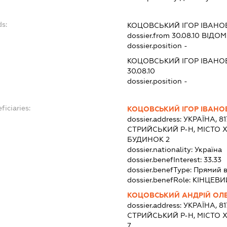
ds:
КОЦОВСЬКИЙ ІГОР ІВАНО
dossier.from 30.08.10
ВІДОМО
dossier.position -
КОЦОВСЬКИЙ ІГОР ІВАНО
30.08.10
dossier.position -
ficiaries:
КОЦОВСЬКИЙ ІГОР ІВАНО
dossier.address:
УКРАЇНА, 8
СТРИЙСЬКИЙ Р-Н, МІСТО 
БУДИНОК 2
dossier.nationality:
Україна
dossier.benefInterest:
33.33
dossier.benefType:
Прямий 
dossier.benefRole:
КІНЦЕВИ
КОЦОВСЬКИЙ АНДРІЙ ОЛ
dossier.address:
УКРАЇНА, 8
СТРИЙСЬКИЙ Р-Н, МІСТО 
7