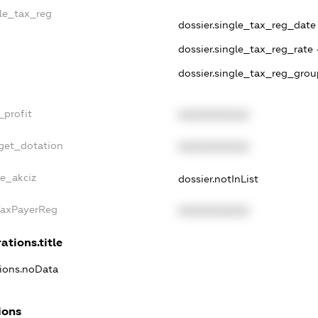
gle_tax_reg
dossier.single_tax_reg_date 
dossier.single_tax_reg_rate 
dossier.single_tax_reg_grou
_profit
XXXXXXXXXX
dget_dotation
XXXXXXXXXX
ne_akciz
dossier.notInList
TaxPayerReg
XXXXXXXXXX
ations.title
tions.noData
ions