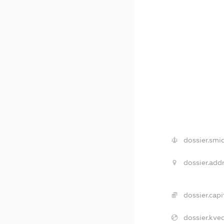
dossier.smi
dossier.addr
dossier.capi
dossier.kved