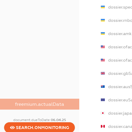
dossier.spe
dossier.rnb
dossier.amk
dossier.ofa
dossier.of
dossier.gbS
dossier.aus
dossier.euS
freemium.actualData
dossier.jap
document.dueToDate
06.04.25
dossier.can
SEARCH.ONMONITORING