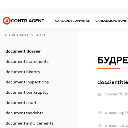
CONTR AGENT
CAHEADER.COMPANIES
CAHEADER.PERSONS
CAHEADER.SEARCH
document.dossier
БУДР
document.statements
document.history
dossier.titl
document.inspections
document.bankruptcy
dossier.ful
document.court
dossier.opf
document.taxdebts
document.enforcements
dossier.edrp