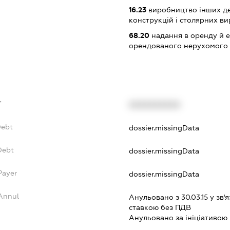
16.23
виробництво інших де
конструкцій і столярних ви
68.20
надання в оренду й е
орендованого нерухомого
f
XXXXXXXXXX
Debt
dossier.missingData
Debt
dossier.missingData
Payer
dossier.missingData
Annul
Анульовано з 30.03.15 у зв'я
ставкою без ПДВ
Анульовано за iнiцiативою 