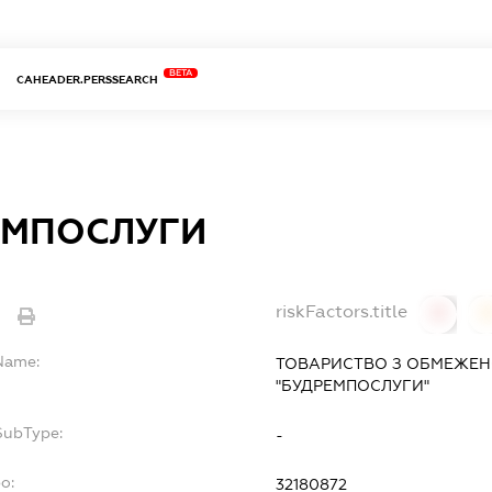
BETA
CAHEADER.PERSSEARCH
ЕМПОСЛУГИ
riskFactors.title
e
0
lName:
ТОВАРИСТВО З ОБМЕЖЕН
"БУДРЕМПОСЛУГИ"
SubType:
-
o:
32180872