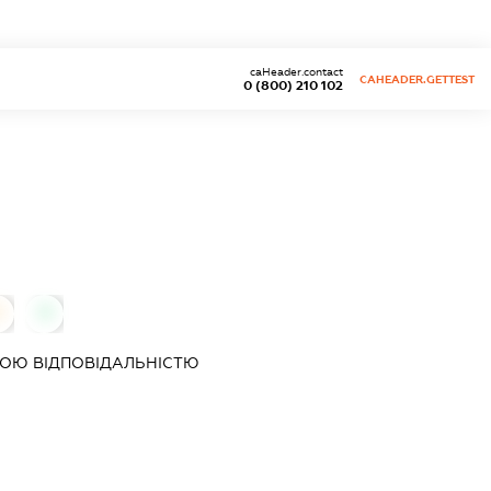
caHeader.contact
CAHEADER.GETTEST
0 (800) 210 102
0
0
ОЮ ВІДПОВІДАЛЬНІСТЮ