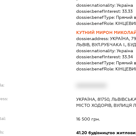
dossier.nationality:
Україна
dossier.benefInterest:
33.33
dossier.benefType:
Прямий 
dossier.benefRole:
КІНЦЕВИ
КУТНИЙ МИРОН МИКОЛА
dossier.address:
УКРАЇНА, 7
ЛЬВІВ, ВУЛ.РУБЧАКА І., Б
dossier.nationality:
Україна
dossier.benefInterest:
33.34
dossier.benefType:
Прямий 
dossier.benefRole:
КІНЦЕВИ
da:
XXXXXXXXXX
ess:
УКРАЇНА, 81750, ЛЬВІВСЬК
МІСТО ХОДОРІВ, ВУЛИЦЯ 
tal:
16 500 грн.
s:
41.20
будівництво житлових