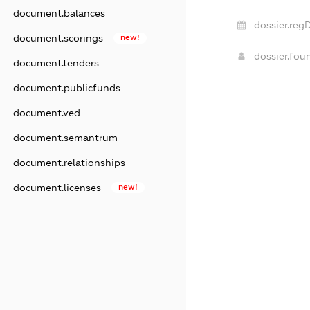
document.balances
dossier.reg
document.scorings
new!
dossier.fo
document.tenders
document.publicfunds
document.ved
document.semantrum
document.relationships
document.licenses
new!