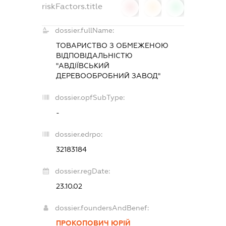
riskFactors.title
0
0
0
dossier.fullName:
ТОВАРИСТВО З ОБМЕЖЕНОЮ
ВІДПОВІДАЛЬНІСТЮ
"АВДІЇВСЬКИЙ
ДЕРЕВООБРОБНИЙ ЗАВОД"
dossier.opfSubType:
-
dossier.edrpo:
32183184
dossier.regDate:
23.10.02
dossier.foundersAndBenef:
ПРОКОПОВИЧ ЮРІЙ