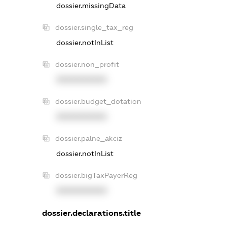
dossier.missingData
dossier.single_tax_reg
dossier.notInList
dossier.non_profit
XXXXXXXXXX
dossier.budget_dotation
XXXXXXXXXX
dossier.palne_akciz
dossier.notInList
dossier.bigTaxPayerReg
XXXXXXXXXX
dossier.declarations.title