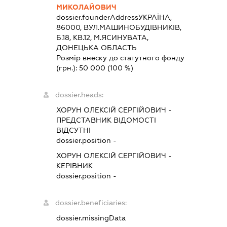
МИКОЛАЙОВИЧ
dossier.founderAddress
УКРАЇНА,
86000, ВУЛ.МАШИНОБУДІВНИКІВ,
Б.18, КВ.12, М.ЯСИНУВАТА,
ДОНЕЦЬКА ОБЛАСТЬ
Розмір внеску до статутного фонду
(грн.):
50 000
(100 %)
dossier.heads:
ХОРУН ОЛЕКСІЙ СЕРГІЙОВИЧ
-
ПРЕДСТАВНИК
ВІДОМОСТІ
ВІДСУТНІ
dossier.position -
ХОРУН ОЛЕКСІЙ СЕРГІЙОВИЧ
-
КЕРІВНИК
dossier.position -
dossier.beneficiaries:
dossier.missingData