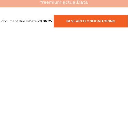
freemium.actualData
dossier.commercial_info.activity
XXXXXXXXXX
document.dueToDate
29.06.25
SEARCH.ONMONITORING
freemium.exampleText_1
freemium.exampleText_2
freemium.anonymousPerSearch2
FREEMIUM.DETAILS
FREEMIUM.REGISTER