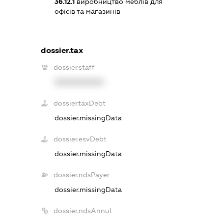
36.12.1
виробництво меблів для
офісів та магазинів
dossier.tax
dossier.staff
XXXXXXXXXX
dossier.taxDebt
dossier.missingData
dossier.esvDebt
dossier.missingData
dossier.ndsPayer
dossier.missingData
dossier.ndsAnnul