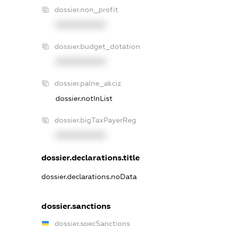
dossier.non_profit
XXXXXXXXXX
dossier.budget_dotation
XXXXXXXXXX
dossier.palne_akciz
dossier.notInList
dossier.bigTaxPayerReg
XXXXXXXXXX
dossier.declarations.title
dossier.declarations.noData
dossier.sanctions
dossier.specSanctions