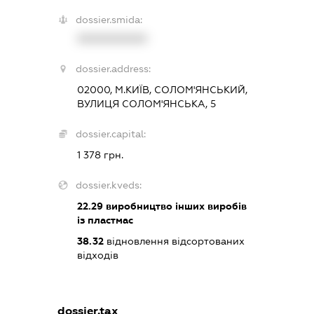
dossier.smida:
XXXXXXXXXX
dossier.address:
02000, М.КИЇВ, СОЛОМ'ЯНСЬКИЙ,
ВУЛИЦЯ СОЛОМ'ЯНСЬКА, 5
dossier.capital:
1 378 грн.
dossier.kveds:
22.29
виробництво інших виробів
із пластмас
38.32
відновлення відсортованих
відходів
dossier.tax