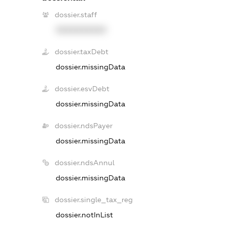
dossier.staff
XXXXXXXXXX
dossier.taxDebt
dossier.missingData
dossier.esvDebt
dossier.missingData
dossier.ndsPayer
dossier.missingData
dossier.ndsAnnul
dossier.missingData
dossier.single_tax_reg
dossier.notInList