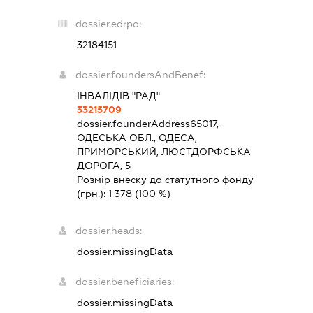
dossier.edrpo:
32184151
dossier.foundersAndBenef:
ІНВАЛІДІВ "РАД"
33215709
dossier.founderAddress
65017,
ОДЕСЬКА ОБЛ., ОДЕСА,
ПРИМОРСЬКИЙ, ЛЮСТДОРФСЬКА
ДОРОГА, 5
Розмір внеску до статутного фонду
(грн.):
1 378
(100 %)
dossier.heads:
dossier.missingData
dossier.beneficiaries:
dossier.missingData