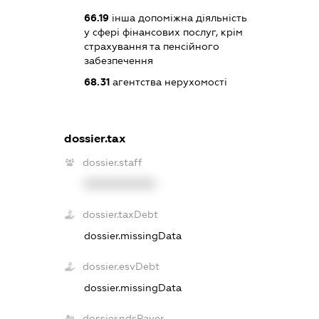
66.19
інша допоміжна діяльність
у сфері фінансових послуг, крім
страхування та пенсійного
забезпечення
68.31
агентства нерухомості
dossier.tax
dossier.staff
XXXXXXXXXX
dossier.taxDebt
dossier.missingData
dossier.esvDebt
dossier.missingData
dossier.ndsPayer