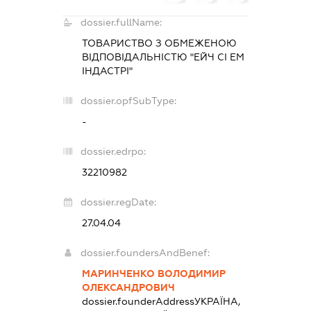
dossier.fullName:
ТОВАРИСТВО З ОБМЕЖЕНОЮ
ВІДПОВІДАЛЬНІСТЮ "ЕЙЧ СІ ЕМ
ІНДАСТРІ"
dossier.opfSubType:
-
dossier.edrpo:
32210982
dossier.regDate:
27.04.04
dossier.foundersAndBenef:
МАРИНЧЕНКО ВОЛОДИМИР
ОЛЕКСАНДРОВИЧ
dossier.founderAddress
УКРАЇНА,