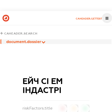
CAHEADER.GETTEST
CAHEADER.SEARCH
document.dossier
ЕЙЧ СІ ЕМ
ІНДАСТРІ
riskFactors.title
0
0
0