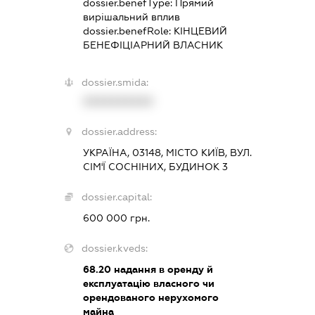
dossier.benefType:
Прямий
вирішальний вплив
dossier.benefRole:
КІНЦЕВИЙ
БЕНЕФІЦІАРНИЙ ВЛАСНИК
dossier.smida:
XXXXXXXXXX
dossier.address:
УКРАЇНА, 03148, МІСТО КИЇВ, ВУЛ.
СІМ'Ї СОСНІНИХ, БУДИНОК 3
dossier.capital:
600 000 грн.
dossier.kveds:
68.20
надання в оренду й
експлуатацію власного чи
орендованого нерухомого
майна