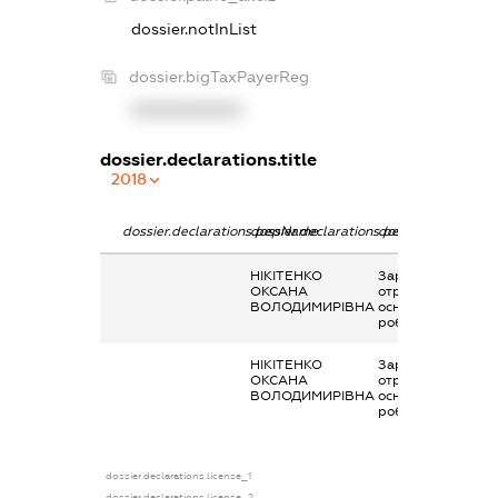
dossier.notInList
dossier.bigTaxPayerReg
XXXXXXXXXX
dossier.declarations.title
2018
dossier.declarations.pepName
dossier.declarations.personName
dossier.declaratio
НІКІТЕНКО
Заробітна плата
ОКСАНА
отримана за
ВОЛОДИМИРІВНА
основним місцем
роботи
НІКІТЕНКО
Заробітна плата
ОКСАНА
отримана за
ВОЛОДИМИРІВНА
основним місцем
роботи
dossier.declarations.license_1
dossier.declarations.license_2