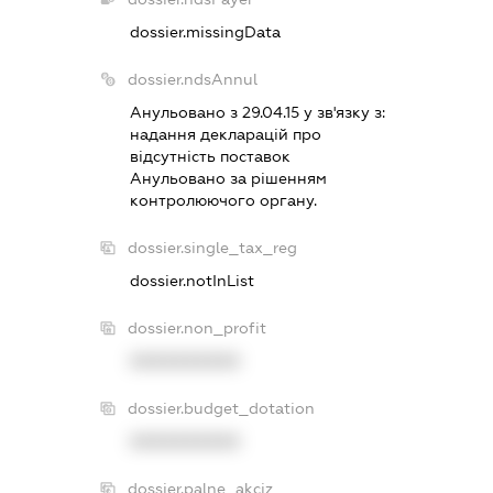
dossier.missingData
dossier.ndsAnnul
Анульовано з 29.04.15 у зв'язку з:
надання декларацiй про
вiдсутнiсть поставок
Анульовано за рiшенням
контролюючого органу.
dossier.single_tax_reg
dossier.notInList
dossier.non_profit
XXXXXXXXXX
dossier.budget_dotation
XXXXXXXXXX
dossier.palne_akciz